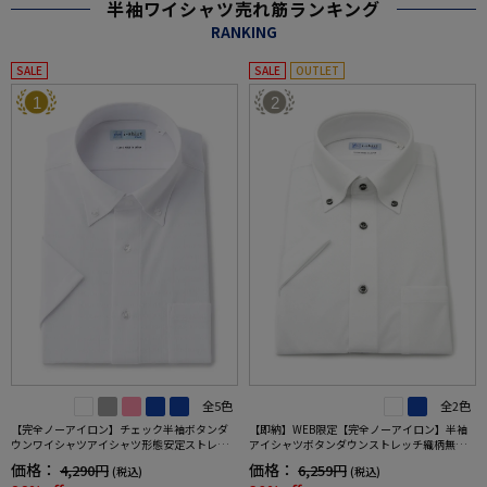
半袖ワイシャツ売れ筋ランキング
RANKING
SALE
SALE
OUTLET
1
2
全5色
全2色
【完全ノーアイロン】チェック半袖ボタンダ
【即納】WEB限定【完全ノーアイロン】半袖
ウンワイシャツアイシャツ形態安定ストレッ
アイシャツボタンダウンストレッチ織柄無地i-
チ吸水速乾春夏
shirtワイシャツ春夏
価格：
価格：
4,290円
6,259円
(税込)
(税込)