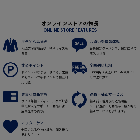
オンラインストアの特長
ONLINE STORE FEATURES
圧倒的な品揃え
お買い得情報満載
大型店限定商品や、特別サイズも
会員限定クーポンや、限定価格で
豊富！
購入できる！
共通ポイント
全国送料無料
ポイントが貯まる、使える。店舗
5,000円（税込）以上のお買い上
でもネットでもポイントの相互利
げで送料無料
用可能！
豊富な商品情報
返品・補正サービス
サイズ詳細・ディテールなどお客
補正前・着用前の返品可能
様の購入をサポート！商品により
※一部返品不可商品あり購入時の
店頭在庫も表示。
補正サービスも承ります。
アフターケア
全国のはるやま店舗が、購入後も
安心サポート