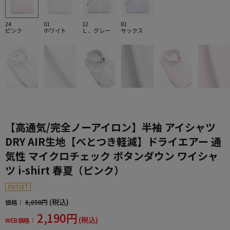
24
01
12
81
ピンク
ホワイト
Ｌ．グレー
サックス
【高通気/完全ノーアイロン】半袖 アイシャツ
DRY AIR生地【べとつき軽減】ドライエアー 通
気性 マイクロチェック ボタンダウン ワイシャ
ツ i-shirt 春夏（ピンク）
OUTLET
(税込)
価格：
6,050円
2,190円
(税込)
WEB価格：