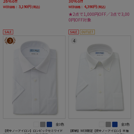
26%off
30%off
3,190円
4,390円
WEB価格：
(税込)
WEB価格：
(税込)
★2点で1,000円OFF／3点で3,00
0円OFF対象
SALE
SALE
OUTLET
3
4
全3色
全3色
【完全ノーアイロン】ロンビックセミワイド
【即納】WEB限定【完全ノーアイロン】半袖