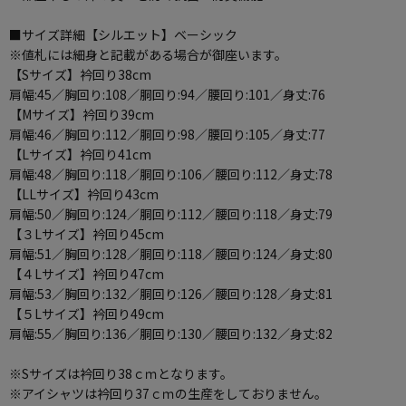
■サイズ詳細【シルエット】ベーシック
※値札には細身と記載がある場合が御座います。
【Sサイズ】衿回り38cm
肩幅:45／胸回り:108／胴回り:94／腰回り:101／身丈:76
【Mサイズ】衿回り39cm
肩幅:46／胸回り:112／胴回り:98／腰回り:105／身丈:77
【Lサイズ】衿回り41cm
肩幅:48／胸回り:118／胴回り:106／腰回り:112／身丈:78
【LLサイズ】衿回り43cm
肩幅:50／胸回り:124／胴回り:112／腰回り:118／身丈:79
【３Lサイズ】衿回り45cm
肩幅:51／胸回り:128／胴回り:118／腰回り:124／身丈:80
【４Lサイズ】衿回り47cm
肩幅:53／胸回り:132／胴回り:126／腰回り:128／身丈:81
【５Lサイズ】衿回り49cm
肩幅:55／胸回り:136／胴回り:130／腰回り:132／身丈:82
※Sサイズは衿回り38ｃｍとなります。
※アイシャツは衿回り37ｃｍの生産をしておりません。