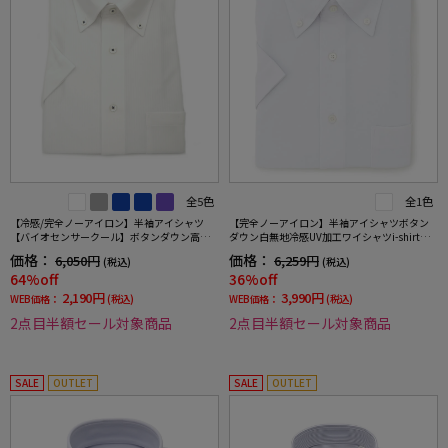
全5色
全1色
【冷感/完全ノーアイロン】半袖アイシャツ
【完全ノーアイロン】半袖アイシャツボタン
【バイオセンサークール】ボタンダウン高通
ダウン白無地冷感UV加工ワイシャツi-shirt春
気冷感ストライプワイシャツi-shirt春夏
夏
価格：
価格：
6,050円
6,259円
(税込)
(税込)
64%off
36%off
2,190円
3,990円
WEB価格：
(税込)
WEB価格：
(税込)
2点目半額セール対象商品
2点目半額セール対象商品
SALE
OUTLET
SALE
OUTLET