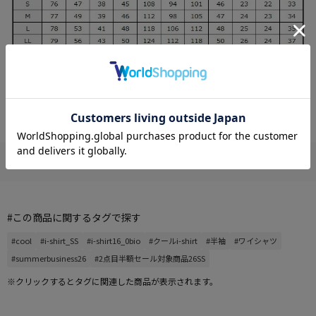
この商品について
#この商品に関するタグで探す
#cool
#i-shirt_SS
#i-shirt16_0bio
#クールi-shirt
#半袖
#ワイシャツ
#summerbusiness26
#2点目半額セール対象商品26SS
※クリックするとタグに関連した商品が表示されます。