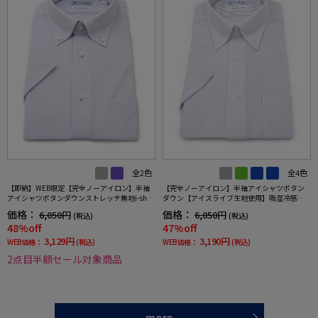
全2色
全4色
【即納】WEB限定【完全ノーアイロン】半袖
【完全ノーアイロン】半袖アイシャツボタン
アイシャツボタンダウンストレッチ無地i-shirt
ダウン【アイスライブ生地使用】吸湿冷感ス
ワイシャツ春夏
トライプi-shirtワイシャツ春夏
価格：
価格：
6,050円
6,050円
(税込)
(税込)
48%off
47%off
3,129円
3,190円
WEB価格：
(税込)
WEB価格：
(税込)
2点目半額セール対象商品
more