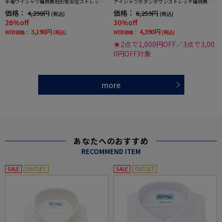
半袖ワイシャツ織柄無地形態安定ストレッチ
アイシャツボタンダウンストレッチ織柄無地i-
吸汗速乾ワイシャツ春夏
shirtワイシャツ春夏
価格：
価格：
4,290円
6,259円
(税込)
(税込)
26%off
30%off
3,190円
4,390円
WEB価格：
(税込)
WEB価格：
(税込)
★2点で1,000円OFF／3点で3,00
0円OFF対象
more
あなたへのおすすめ
RECOMMEND ITEM
SALE
OUTLET
SALE
OUTLET