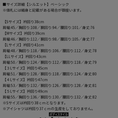
■サイズ詳細【シルエット】ベーシック
※値札には細身と記載がある場合が御座います。
【Sサイズ】衿回り38cm
肩幅:45／胸回り:108／胴回り:94／腰回り:101／身丈:76
【Mサイズ】衿回り39cm
肩幅:46／胸回り:112／胴回り:98／腰回り:105／身丈:77
【Lサイズ】衿回り41cm
肩幅:48／胸回り:118／胴回り:106／腰回り:112／身丈:78
【LLサイズ】衿回り43cm
肩幅:50／胸回り:124／胴回り:112／腰回り:118／身丈:79
【３Lサイズ】衿回り45cm
肩幅:51／胸回り:128／胴回り:118／腰回り:124／身丈:80
【４Lサイズ】衿回り47cm
肩幅:53／胸回り:132／胴回り:126／腰回り:128／身丈:81
【５Lサイズ】衿回り49cm
肩幅:55／胸回り:136／胴回り:130／腰回り:132／身丈:82
※Sサイズは衿回り38ｃｍとなります。
※アイシャツは衿回り37ｃｍの生産をしておりません。