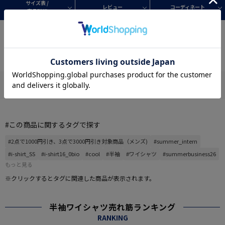
サイズ表 /
レビュー
コーディネート
商品詳細
サイズ計測中
この商品について
#この商品に関するタグで探す
#2点で1000円引き、3点で3000円引き対象商品（メンズ)
#summer_intern
#i-shirt_SS
#i-shirt16_0bio
#cool
#半袖
#ワイシャツ
#summerbusiness26
もっと見る
※クリックするとタグに関連した商品が表示されます。
半袖ワイシャツ売れ筋ランキング
RANKING