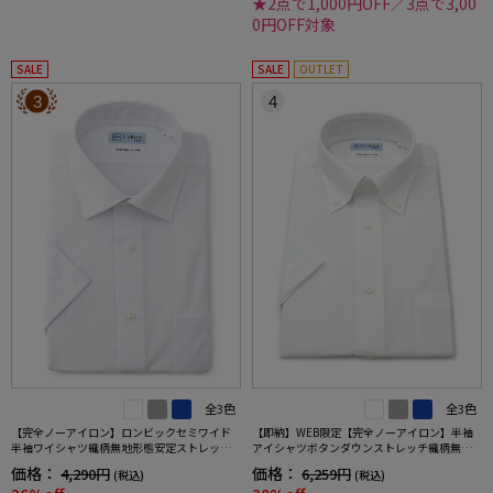
★2点で1,000円OFF／3点で3,00
0円OFF対象
SALE
SALE
OUTLET
3
4
全3色
全3色
【完全ノーアイロン】ロンビックセミワイド
【即納】WEB限定【完全ノーアイロン】半袖
半袖ワイシャツ織柄無地形態安定ストレッチ
アイシャツボタンダウンストレッチ織柄無地i-
吸汗速乾ワイシャツ春夏
shirtワイシャツ春夏
価格：
価格：
4,290円
6,259円
(税込)
(税込)