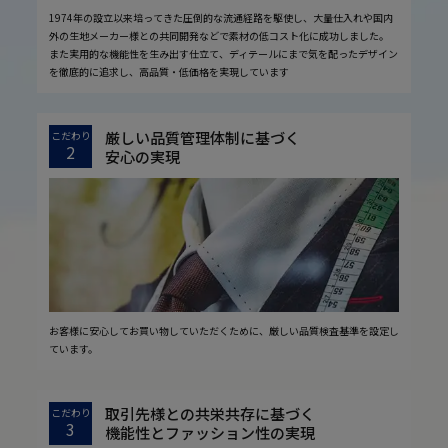
1974年の設立以来培ってきた圧倒的な流通経路を駆使し、大量仕入れや国内
外の生地メーカー様との共同開発などで素材の低コスト化に成功しました。
また実用的な機能性を生み出す仕立て、ディテールにまで気を配ったデザイン
を徹底的に追求し、高品質・低価格を実現しています
厳しい品質管理体制に基づく
こだわり
2
安心の実現
お客様に安心してお買い物していただくために、厳しい品質検査基準を設定し
ています。
取引先様との共栄共存に基づく
こだわり
3
機能性とファッション性の実現