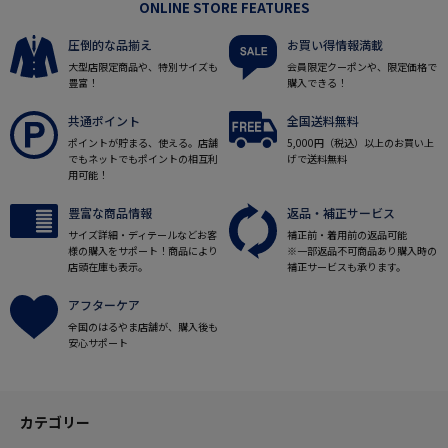
ONLINE STORE FEATURES
圧倒的な品揃え
お買い得情報満載
大型店限定商品や、特別サイズも
会員限定クーポンや、限定価格で
豊富！
購入できる！
共通ポイント
全国送料無料
ポイントが貯まる、使える。店舗
5,000円（税込）以上のお買い上
でもネットでもポイントの相互利
げで送料無料
用可能！
豊富な商品情報
返品・補正サービス
サイズ詳細・ディテールなどお客
補正前・着用前の返品可能
様の購入をサポート！商品により
※一部返品不可商品あり購入時の
店頭在庫も表示。
補正サービスも承ります。
アフターケア
全国のはるやま店舗が、購入後も
安心サポート
カテゴリー