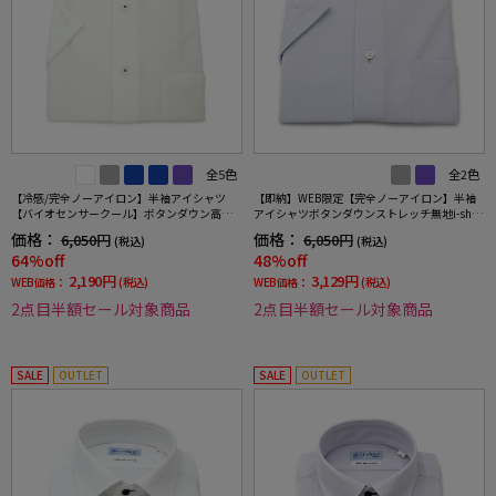
全5色
全2色
【冷感/完全ノーアイロン】半袖アイシャツ
【即納】WEB限定【完全ノーアイロン】半袖
【バイオセンサークール】ボタンダウン高通
アイシャツボタンダウンストレッチ無地i-shirt
気冷感ストライプワイシャツi-shirt春夏
ワイシャツ春夏
価格：
価格：
6,050円
6,050円
(税込)
(税込)
64%off
48%off
2,190円
3,129円
WEB価格：
(税込)
WEB価格：
(税込)
2点目半額セール対象商品
2点目半額セール対象商品
SALE
OUTLET
SALE
OUTLET