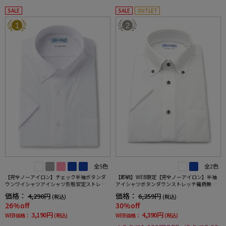
SALE
SALE
OUTLET
1
2
全5色
全2色
【完全ノーアイロン】チェック半袖ボタンダ
【即納】WEB限定【完全ノーアイロン】半袖
ウンワイシャツアイシャツ形態安定ストレッ
アイシャツボタンダウンストレッチ織柄無地i-
チ吸水速乾春夏
shirtワイシャツ春夏
価格：
価格：
4,290円
6,259円
(税込)
(税込)
26%off
30%off
3,190円
4,390円
WEB価格：
(税込)
WEB価格：
(税込)