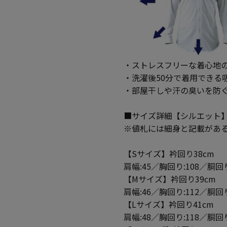
・ストレスフリーな着心地の
・洗濯後50分で着用できる
・部屋干しや汗の臭いを防
■サイズ詳細【シルエット
※値札には細身と記載があ
【Sサイズ】衿回り38cm
肩幅:45／胸回り:108／胴回り
【Mサイズ】衿回り39cm
肩幅:46／胸回り:112／胴回り
【Lサイズ】衿回り41cm
肩幅:48／胸回り:118／胴回り