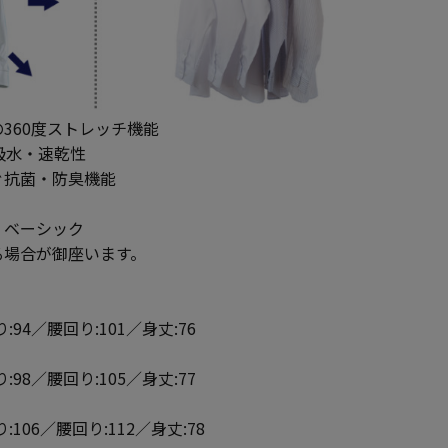
360度ストレッチ機能
吸水・速乾性
ぐ抗菌・防臭機能
】ベーシック
る場合が御座います。
:94／腰回り:101／身丈:76
:98／腰回り:105／身丈:77
:106／腰回り:112／身丈:78