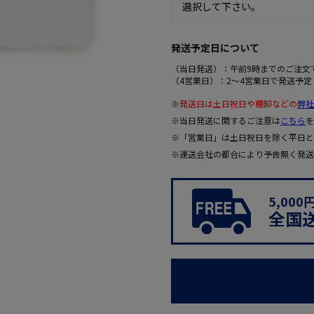
発送予定日について
（当日発送）：午前9時までのご注文
（4営業日）：2～4営業日で発送予定
※
発送日は土日祝日や棚卸などの
弊社
※当日発送に関するご注意は
こちら
を
※「営業日」は土日祝日を除く平日と
※運送会社の都合により予告無く発送
5,00
全国