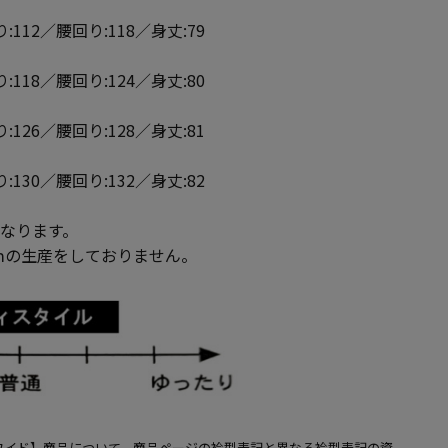
:112／腰回り:118／身丈:79
:118／腰回り:124／身丈:80
:126／腰回り:128／身丈:81
:130／腰回り:132／身丈:82
となります。
ｍの生産をしておりません。
ワイド】商品について、商品ページの衿型表記と異なる衿型表記の資