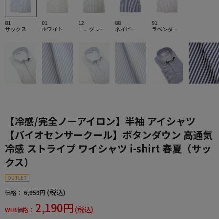
81
01
12
88
91
サックス
ホワイト
Ｌ．グレー
ネイビー
ラベンダー
【冷感/完全ノーアイロン】半袖 アイシャツ
【バイオセンサークール】ボタンダウン 高通気
冷感 ストライプ ワイシャツ i-shirt 春夏（サッ
クス）
OUTLET
(税込)
価格：
6,050円
2,190円
(税込)
WEB価格：