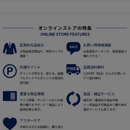
オンラインストアの特長
ONLINE STORE FEATURES
圧倒的な品揃え
お買い得情報満載
大型店限定商品や、特別サイズも
会員限定クーポンや、限定価格で
豊富！
購入できる！
共通ポイント
全国送料無料
ポイントが貯まる、使える。店舗
5,000円（税込）以上のお買い上
でもネットでもポイントの相互利
げで送料無料
用可能！
豊富な商品情報
返品・補正サービス
サイズ詳細・ディテールなどお客
補正前・着用前の返品可能
様の購入をサポート！商品により
※一部返品不可商品あり購入時の
店頭在庫も表示。
補正サービスも承ります。
アフターケア
全国のはるやま店舗が、購入後も