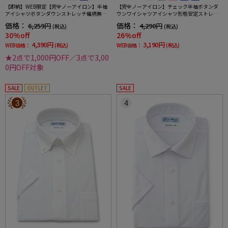
【即納】WEB限定【完全ノーアイロン】半袖
【完全ノーアイロン】チェック半袖ボタンダ
アイシャツボタンダウンストレッチ織柄無地i-
ウンワイシャツアイシャツ形態安定ストレッ
shirtワイシャツ春夏
チ吸水速乾春夏
価格：
価格：
6,259円
4,290円
(税込)
(税込)
30%off
26%off
4,390円
3,190円
WEB価格：
(税込)
WEB価格：
(税込)
★2点で1,000円OFF／3点で3,00
0円OFF対象
SALE
OUTLET
SALE
3
4