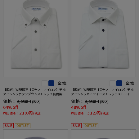
全2色
全2色
【即納】WEB限定【完全ノーアイロン】半袖
【即納】WEB限定【完全ノーアイロン】半袖
アイシャツボタンダウンストレッチ織柄無地i-
アイシャツセミワイドストレッチストライプi-
shirtワイシャツ春夏
shirtワイシャツ春夏
価格：
価格：
6,050円
6,050円
(税込)
(税込)
64%off
48%off
2,190円
3,129円
WEB価格：
(税込)
WEB価格：
(税込)
SALE
OUTLET
SALE
OUTLET