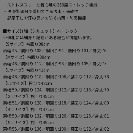
・ストレスフリーな着心地の360度ストレッチ機能
・洗濯後50分で着用できる吸水・速乾性
・部屋干しや汗の臭いを防ぐ抗菌・防臭機能
■サイズ詳細【シルエット】ベーシック
※値札には細身と記載がある場合が御座います。
【Sサイズ】衿回り38cm
肩幅:45／胸回り:108／胴回り:94／腰回り:101／身丈:76
【Mサイズ】衿回り39cm
肩幅:46／胸回り:112／胴回り:98／腰回り:105／身丈:77
【Lサイズ】衿回り41cm
肩幅:48／胸回り:118／胴回り:106／腰回り:112／身丈:78
【LLサイズ】衿回り43cm
肩幅:50／胸回り:124／胴回り:112／腰回り:118／身丈:79
【３Lサイズ】衿回り45cm
肩幅:51／胸回り:128／胴回り:118／腰回り:124／身丈:80
【４Lサイズ】衿回り47cm
肩幅:53／胸回り:132／胴回り:126／腰回り:128／身丈:81
【５Lサイズ】衿回り49cm
肩幅:55／胸回り:136／胴回り:130／腰回り:132／身丈:82