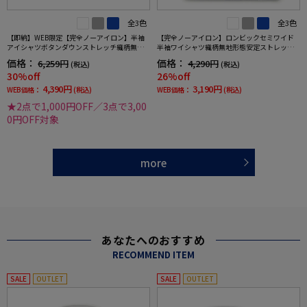
全3色
全3色
【即納】WEB限定【完全ノーアイロン】半袖
【完全ノーアイロン】ロンビックセミワイド
アイシャツボタンダウンストレッチ織柄無地i-
半袖ワイシャツ織柄無地形態安定ストレッチ
shirtワイシャツ春夏
吸汗速乾ワイシャツ春夏
価格：
価格：
6,259円
4,290円
(税込)
(税込)
30%off
26%off
4,390円
3,190円
WEB価格：
(税込)
WEB価格：
(税込)
★2点で1,000円OFF／3点で3,00
0円OFF対象
more
あなたへのおすすめ
RECOMMEND ITEM
SALE
OUTLET
SALE
OUTLET