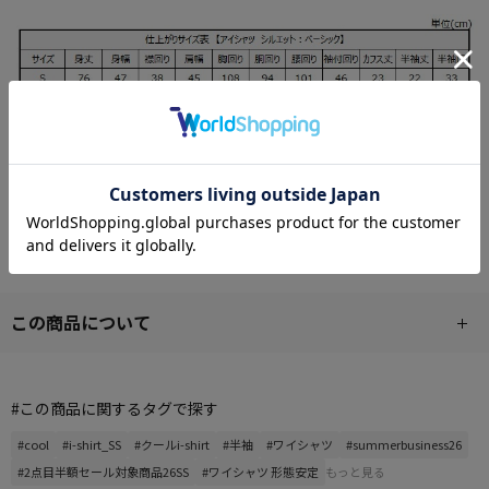
この商品について
#この商品に関するタグで探す
#cool
#i-shirt_SS
#クールi-shirt
#半袖
#ワイシャツ
#summerbusiness26
#2点目半額セール対象商品26SS
#ワイシャツ 形態安定
もっと見る