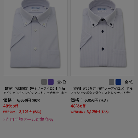
全2色
全2色
【即納】WEB限定【完全ノーアイロン】半袖
【即納】WEB限定【完全ノーアイロン】半袖
アイシャツボタンダウンストレッチ無地i-shirt
アイシャツボタンダウンストレッチストライ
ワイシャツ春夏
プi-shirtワイシャツ春夏
価格：
価格：
6,050円
6,050円
(税込)
(税込)
48%off
48%off
3,129円
3,129円
WEB価格：
(税込)
WEB価格：
(税込)
2点目半額セール対象商品