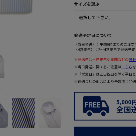
サイズを選ぶ
発送予定日について
（当日発送）：午前9時までのご注文
（4営業日）：2～4営業日で発送予定
※
発送日は土日祝日や棚卸などの
弊社
※当日発送に関するご注意は
こちら
を
※「営業日」は土日祝日を除く平日と
※運送会社の都合により予告無く発送
ー
5,00
全国