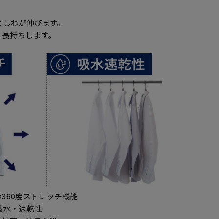
としわが伸びます。
と長持ちします。
360度ストレッチ機能
吸水・速乾性