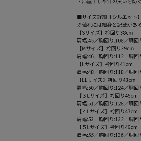
・部屋干しや汗の臭いを防
■サイズ詳細【シルエット
※値札には細身と記載があ
【Sサイズ】衿回り38cm
肩幅:45／胸回り:108／胴回り
【Mサイズ】衿回り39cm
肩幅:46／胸回り:112／胴回り
【Lサイズ】衿回り41cm
肩幅:48／胸回り:118／胴回り
【LLサイズ】衿回り43cm
肩幅:50／胸回り:124／胴回り
【３Lサイズ】衿回り45cm
肩幅:51／胸回り:128／胴回り
【４Lサイズ】衿回り47cm
肩幅:53／胸回り:132／胴回り
【５Lサイズ】衿回り49cm
肩幅:55／胸回り:136／胴回り