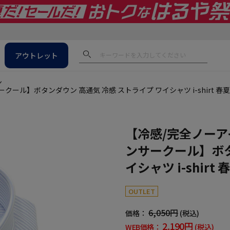
アウトレット
ン
ール】ボタンダウン 高通気 冷感 ストライプ ワイシャツ i-shirt 春
【冷感/完全ノーア
ンサークール】ボタ
イシャツ i-shir
OUTLET
6,050円
価格：
(税込)
2,190円
WEB価格：
(税込)