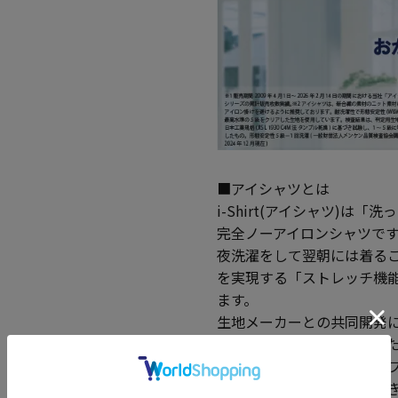
■アイシャツとは
i-Shirt(アイシャツ)
完全ノーアイロンシャツで
夜洗濯をして翌朝には着る
を実現する「ストレッチ機
ます。
生地メーカーとの共同開発に
ーアイロン」を実現しまし
こだわりの日本製生地はソ
われる高機能素材。体の動