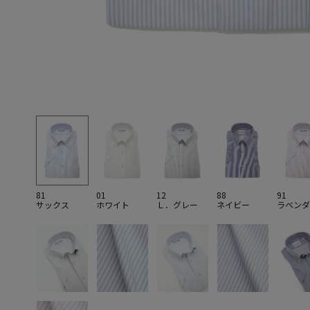
81
01
12
88
91
サックス
ホワイト
Ｌ．グレー
ネイビー
ラベンダ