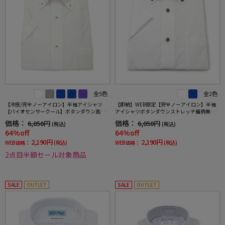
全5色
全2色
【冷感/完全ノーアイロン】半袖アイシャツ
【即納】WEB限定【完全ノーアイロン】半袖
【バイオセンサークール】ボタンダウン高通
アイシャツボタンダウンストレッチ織柄無地i-
気冷感ストライプワイシャツi-shirt春夏
shirtワイシャツ春夏
価格：
価格：
6,050円
6,050円
(税込)
(税込)
64%off
64%off
2,190円
2,190円
WEB価格：
(税込)
WEB価格：
(税込)
2点目半額セール対象商品
SALE
OUTLET
SALE
OUTLET