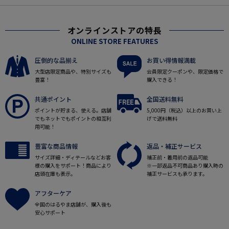
オンラインストアの特長
ONLINE STORE FEATURES
圧倒的な品揃え
お買い得情報満載
大型店限定商品や、特別サイズも
会員限定クーポンや、限定価格で
豊富！
購入できる！
共通ポイント
全国送料無料
ポイントが貯まる、使える。店舗
5,000円（税込）以上のお買い上
でもネットでもポイントの相互利
げで送料無料
用可能！
豊富な商品情報
返品・補正サービス
サイズ詳細・ディテールなどお客
補正前・着用前の返品可能
様の購入をサポート！商品により
※一部返品不可商品あり購入時の
店頭在庫も表示。
補正サービスも承ります。
アフターケア
全国のはるやま店舗が、購入後も
安心サポート