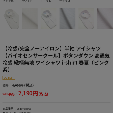
ピンク系
ホワイト
Ｌ．グレー
サックス
【冷感/完全ノーアイロン】半袖 アイシャツ
【バイオセンサークール】ボタンダウン 高通気
冷感 織柄無地 ワイシャツ i-shirt 春夏（ピンク
系）
OUTLET
(税込)
価格：
6,050円
2,190円
(税込)
WEB価格：
商品番号：
1549703093
商品コード：
23HIS10B