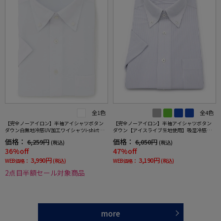
全1色
全4色
【完全ノーアイロン】半袖アイシャツボタン
【完全ノーアイロン】半袖アイシャツボタン
ダウン白無地冷感UV加工ワイシャツi-shirt春
ダウン【アイスライブ生地使用】吸湿冷感ス
夏
トライプi-shirtワイシャツ春夏
価格：
価格：
6,259円
6,050円
(税込)
(税込)
36%off
47%off
3,990円
3,190円
WEB価格：
(税込)
WEB価格：
(税込)
2点目半額セール対象商品
more