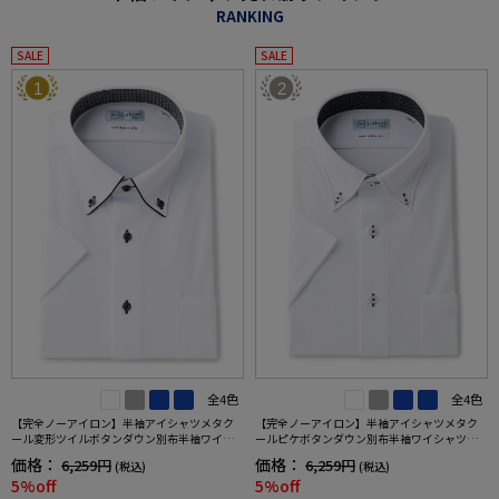
RANKING
SALE
SALE
1
2
全4色
全4色
【完全ノーアイロン】半袖アイシャツメタク
【完全ノーアイロン】半袖アイシャツメタク
ール変形ツイルボタンダウン別布半袖ワイシ
ールピケボタンダウン別布半袖ワイシャツ織
ャツ織柄無地形態安定ストレッチ吸汗速乾春
柄無地形態安定ストレッチ吸汗速乾春夏
価格：
価格：
6,259円
6,259円
(税込)
(税込)
夏
5%off
5%off