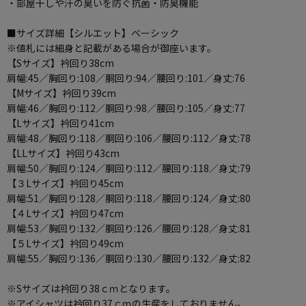
・部屋干しや汗の臭いを防ぐ抗菌・防臭機能
■サイズ詳細【シルエット】ベーシック
※値札には細身と記載がある場合が御座います。
【Sサイズ】衿回り38cm
肩幅:45／胸回り:108／胴回り:94／腰回り:101／身丈:76
【Mサイズ】衿回り39cm
肩幅:46／胸回り:112／胴回り:98／腰回り:105／身丈:77
【Lサイズ】衿回り41cm
肩幅:48／胸回り:118／胴回り:106／腰回り:112／身丈:78
【LLサイズ】衿回り43cm
肩幅:50／胸回り:124／胴回り:112／腰回り:118／身丈:79
【３Lサイズ】衿回り45cm
肩幅:51／胸回り:128／胴回り:118／腰回り:124／身丈:80
【４Lサイズ】衿回り47cm
肩幅:53／胸回り:132／胴回り:126／腰回り:128／身丈:81
【５Lサイズ】衿回り49cm
肩幅:55／胸回り:136／胴回り:130／腰回り:132／身丈:82
※Sサイズは衿回り38ｃｍとなります。
※アイシャツは衿回り37ｃｍの生産をしておりません。