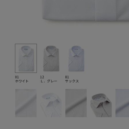
01
12
81
ホワイト
Ｌ．グレー
サックス