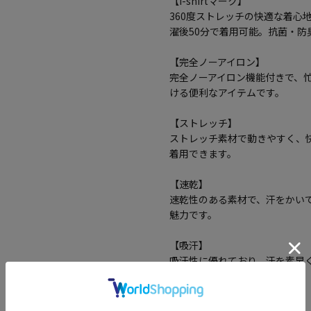
【i-shirtマーク】
360度ストレッチの快適な着心
濯後50分で着用可能。抗菌・
【完全ノーアイロン】
完全ノーアイロン機能付きで、
ける便利なアイテムです。
【ストレッチ】
ストレッチ素材で動きやすく、
着用できます。
【速乾】
速乾性のある素材で、汗をかい
魅力です。
【吸汗】
吸汗性に優れており、汗を素早
性が高いアイテムです。
【防臭】