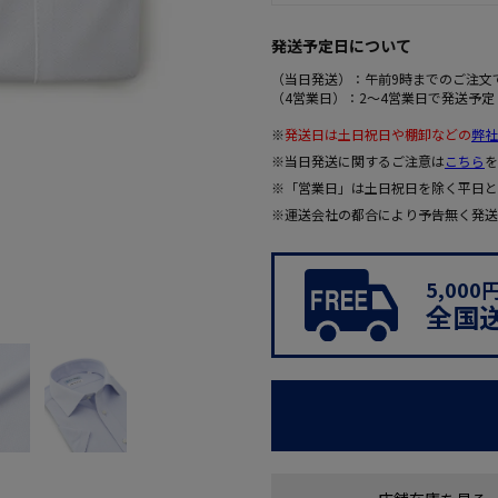
発送予定日について
（当日発送）：午前9時までのご注文
（4営業日）：2～4営業日で発送予定
※
発送日は土日祝日や棚卸などの
弊社
※当日発送に関するご注意は
こちら
を
※「営業日」は土日祝日を除く平日と
※運送会社の都合により予告無く発送
5,00
全国