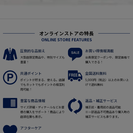
オンラインストアの特長
ONLINE STORE FEATURES
圧倒的な品揃え
お買い得情報満載
大型店限定商品や、特別サイズも
会員限定クーポンや、限定価格で
豊富！
購入できる！
共通ポイント
全国送料無料
ポイントが貯まる、使える。店舗
5,000円（税込）以上のお買い上
でもネットでもポイントの相互利
げで送料無料
用可能！
豊富な商品情報
返品・補正サービス
サイズ詳細・ディテールなどお客
補正前・着用前の返品可能
様の購入をサポート！商品により
※一部返品不可商品あり購入時の
店頭在庫も表示。
補正サービスも承ります。
アフターケア