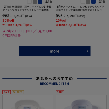
全3色
全3色
【即納】WEB限定【完全ノーアイロン】半袖
【完全ノーアイロン】ロンビックセミワイド
アイシャツボタンダウンストレッチ織柄無地i-
半袖ワイシャツ織柄無地形態安定ストレッチ
shirtワイシャツ春夏
吸汗速乾ワイシャツ春夏
価格：
価格：
6,259円
4,290円
(税込)
(税込)
30%off
26%off
4,390円
3,190円
WEB価格：
(税込)
WEB価格：
(税込)
★2点で1,000円OFF／3点で3,00
0円OFF対象
more
あなたへのおすすめ
RECOMMEND ITEM
SALE
OUTLET
SALE