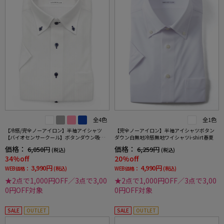
全4色
全1色
【冷感/完全ノーアイロン】半袖アイシャツ
【完全ノーアイロン】半袖アイシャツボタン
【バイオセンサークール】ボタンダウン吸湿
ダウン白無地冷感無地ワイシャツi-shirt春夏
冷感高通気ストライプワイシャツi-shirt春夏
価格：
価格：
6,050円
6,259円
(税込)
(税込)
34%off
20%off
3,990円
4,990円
WEB価格：
(税込)
WEB価格：
(税込)
★2点で1,000円OFF／3点で3,00
★2点で1,000円OFF／3点で3,00
0円OFF対象
0円OFF対象
SALE
OUTLET
SALE
OUTLET