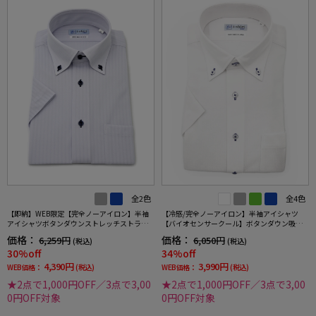
全2色
全4色
【即納】WEB限定【完全ノーアイロン】半袖
【冷感/完全ノーアイロン】半袖アイシャツ
アイシャツボタンダウンストレッチストライ
【バイオセンサークール】ボタンダウン吸湿
プi-shirtワイシャツ春夏
冷感高通気ミニブロックワイシャツi-shirt春夏
価格：
価格：
6,259円
6,050円
(税込)
(税込)
30%off
34%off
4,390円
3,990円
WEB価格：
(税込)
WEB価格：
(税込)
★2点で1,000円OFF／3点で3,00
★2点で1,000円OFF／3点で3,00
0円OFF対象
0円OFF対象