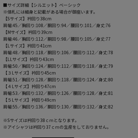
■サイズ詳細【シルエット】ベーシック
※値札には細身と記載がある場合が御座います。
【Sサイズ】衿回り38cm
肩幅:45／胸回り:108／胴回り:94／腰回り:101／身丈:76
【Mサイズ】衿回り39cm
肩幅:46／胸回り:112／胴回り:98／腰回り:105／身丈:77
【Lサイズ】衿回り41cm
肩幅:48／胸回り:118／胴回り:106／腰回り:112／身丈:78
【LLサイズ】衿回り43cm
肩幅:50／胸回り:124／胴回り:112／腰回り:118／身丈:79
【３Lサイズ】衿回り45cm
肩幅:51／胸回り:128／胴回り:118／腰回り:124／身丈:80
【４Lサイズ】衿回り47cm
肩幅:53／胸回り:132／胴回り:126／腰回り:128／身丈:81
【５Lサイズ】衿回り49cm
肩幅:55／胸回り:136／胴回り:130／腰回り:132／身丈:82
※Sサイズは衿回り38ｃｍとなります。
※アイシャツは衿回り37ｃｍの生産をしておりません。