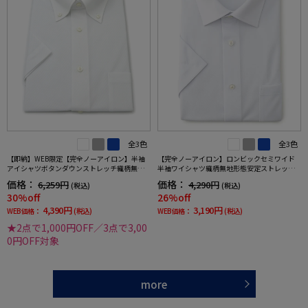
全3色
全3色
【即納】WEB限定【完全ノーアイロン】半袖
【完全ノーアイロン】ロンビックセミワイド
アイシャツボタンダウンストレッチ織柄無地i-
半袖ワイシャツ織柄無地形態安定ストレッチ
shirtワイシャツ春夏
吸汗速乾ワイシャツ春夏
価格：
価格：
6,259円
4,290円
(税込)
(税込)
30%off
26%off
4,390円
3,190円
WEB価格：
(税込)
WEB価格：
(税込)
★2点で1,000円OFF／3点で3,00
0円OFF対象
more