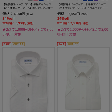
【冷感/完全ノーアイロン】半袖アイシャツ
【冷感/完全ノーアイロン】半袖アイシャツ
【バイオセンサークール】ボタンダウン吸湿
【バイオセンサークール】ドゥエボットーニ
冷感高通気ストライプワイシャツi-shirt春夏
吸湿冷感高通気ワイドストライプワイシャツi-
価格：
価格：
6,050円
6,050円
(税込)
(税込)
shirt春夏
34%off
34%off
3,990円
3,990円
WEB価格：
(税込)
WEB価格：
(税込)
★2点で1,000円OFF／3点で3,00
★2点で1,000円OFF／3点で3,00
0円OFF対象
0円OFF対象
SALE
OUTLET
SALE
OUTLET