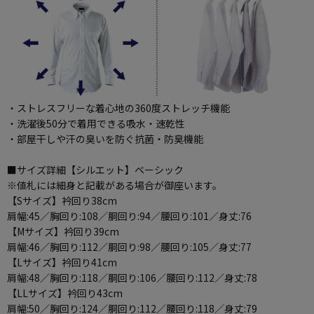
・ストレスフリーな着心地の360度ストレッチ機能
・洗濯後50分で着用できる吸水・速乾性
・部屋干しや汗の臭いを防ぐ抗菌・防臭機能
■サイズ詳細【シルエット】ベーシック
※値札には細身と記載がある場合が御座います。
【Sサイズ】衿回り38cm
肩幅:45／胸回り:108／胴回り:94／腰回り:101／身丈:76
【Mサイズ】衿回り39cm
肩幅:46／胸回り:112／胴回り:98／腰回り:105／身丈:77
【Lサイズ】衿回り41cm
肩幅:48／胸回り:118／胴回り:106／腰回り:112／身丈:78
【LLサイズ】衿回り43cm
肩幅:50／胸回り:124／胴回り:112／腰回り:118／身丈:79