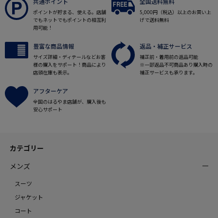
共通ポイント
全国送料無料
ポイントが貯まる、使える。店舗
5,000円（税込）以上のお買い上
でもネットでもポイントの相互利
げで送料無料
用可能！
豊富な商品情報
返品・補正サービス
サイズ詳細・ディテールなどお客
補正前・着用前の返品可能
様の購入をサポート！商品により
※一部返品不可商品あり購入時の
店頭在庫も表示。
補正サービスも承ります。
アフターケア
全国のはるやま店舗が、購入後も
安心サポート
カテゴリー
メンズ
スーツ
ジャケット
コート