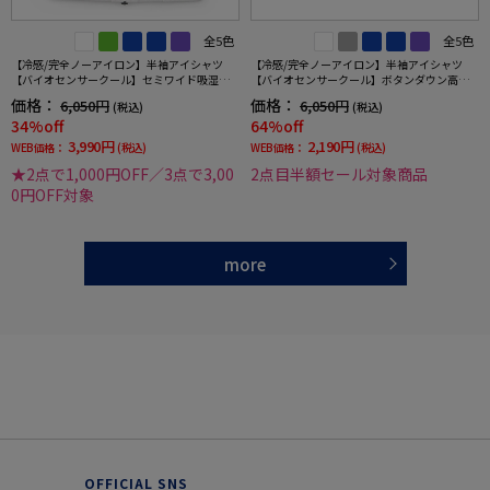
全5色
全5色
【冷感/完全ノーアイロン】半袖アイシャツ
【冷感/完全ノーアイロン】半袖アイシャツ
【バイオセンサークール】セミワイド吸湿冷
【バイオセンサークール】ボタンダウン高通
感高通気織柄無地ワイシャツi-shirt春夏
気冷感ストライプワイシャツi-shirt春夏
価格：
価格：
6,050円
6,050円
(税込)
(税込)
34%off
64%off
3,990円
2,190円
WEB価格：
(税込)
WEB価格：
(税込)
★2点で1,000円OFF／3点で3,00
2点目半額セール対象商品
0円OFF対象
more
OFFICIAL SNS