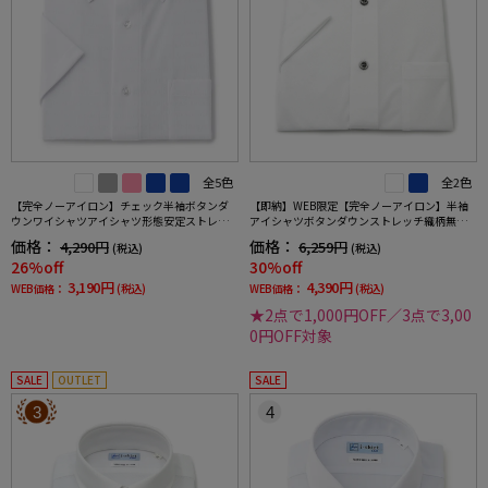
全5色
全2色
【完全ノーアイロン】チェック半袖ボタンダ
【即納】WEB限定【完全ノーアイロン】半袖
ウンワイシャツアイシャツ形態安定ストレッ
アイシャツボタンダウンストレッチ織柄無地i-
チ吸水速乾春夏
shirtワイシャツ春夏
価格：
価格：
4,290円
6,259円
(税込)
(税込)
26%off
30%off
3,190円
4,390円
WEB価格：
(税込)
WEB価格：
(税込)
★2点で1,000円OFF／3点で3,00
0円OFF対象
SALE
OUTLET
SALE
3
4