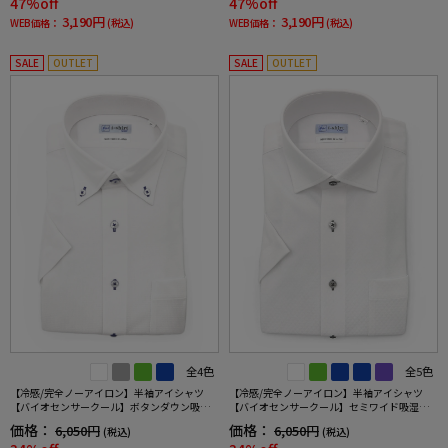
47%off
47%off
3,190円
3,190円
WEB価格：
(税込)
WEB価格：
(税込)
SALE
OUTLET
SALE
OUTLET
全4色
全5色
【冷感/完全ノーアイロン】半袖アイシャツ
【冷感/完全ノーアイロン】半袖アイシャツ
【バイオセンサークール】ボタンダウン吸湿
【バイオセンサークール】セミワイド吸湿冷
冷感高通気ミニブロックワイシャツi-shirt春夏
感高通気織柄無地ワイシャツi-shirt春夏
価格：
価格：
6,050円
6,050円
(税込)
(税込)