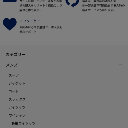
サイズ詳細・ディテールなどお客
補正前・着用前の返品可能
様の購入をサポート！商品により
※一部返品不可商品あり購入時の
店頭在庫も表示。
補正サービスも承ります。
アフターケア
全国のはるやま店舗が、購入後も
安心サポート
カテゴリー
メンズ
スーツ
ジャケット
コート
スラックス
アイシャツ
ワイシャツ
長袖ワイシャツ