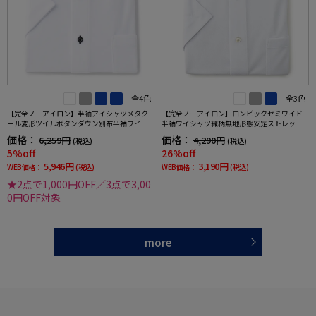
全4色
全3色
【完全ノーアイロン】半袖アイシャツメタク
【完全ノーアイロン】ロンビックセミワイド
ール変形ツイルボタンダウン別布半袖ワイシ
半袖ワイシャツ織柄無地形態安定ストレッチ
ャツ織柄無地形態安定ストレッチ吸汗速乾春
吸汗速乾ワイシャツ春夏
価格：
価格：
6,259円
4,290円
(税込)
(税込)
夏
5%off
26%off
5,946円
3,190円
WEB価格：
(税込)
WEB価格：
(税込)
★2点で1,000円OFF／3点で3,00
0円OFF対象
more