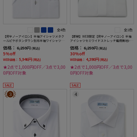
全4色
全1色
【完全ノーアイロン】半袖アイシャツメタク
【即納】WEB限定【完全ノーアイロン】半袖
ールピケボタンダウン別布半袖ワイシャツ織
アイシャツセミワイドストレッチ織柄無地i-sh
柄無地形態安定ストレッチ吸汗速乾春夏
irtワイシャツ春夏
価格：
価格：
6,259円
6,259円
(税込)
(税込)
5%off
30%off
5,946円
4,390円
WEB価格：
(税込)
WEB価格：
(税込)
★2点で1,000円OFF／3点で3,00
★2点で1,000円OFF／3点で3,00
0円OFF対象
0円OFF対象
SALE
SALE
3
4