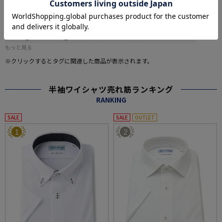
#この商品に関するタグで探す
#2点で1000円引き、3点で3000円引き対象商品（メンズ)
#WEB限定商品
#cool
#i-shirt_SS
#i-shirt16_0bio
#半袖
#ワイシャツ
#summerbusiness26
もっと見る
※クリックするとタグに関連した商品が表示されます。
半袖ワイシャツ売れ筋ランキング
RANKING
SALE
SALE
OUTLET
1
2