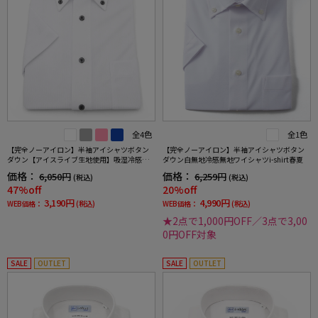
全4色
全1色
【完全ノーアイロン】半袖アイシャツボタン
【完全ノーアイロン】半袖アイシャツボタン
ダウン【アイスライブ生地使用】吸湿冷感シ
ダウン白無地冷感無地ワイシャツi-shirt春夏
ャドーストライプi-shirtワイシャツ春夏
価格：
価格：
6,050円
6,259円
(税込)
(税込)
47%off
20%off
3,190円
4,990円
WEB価格：
(税込)
WEB価格：
(税込)
★2点で1,000円OFF／3点で3,00
0円OFF対象
SALE
OUTLET
SALE
OUTLET