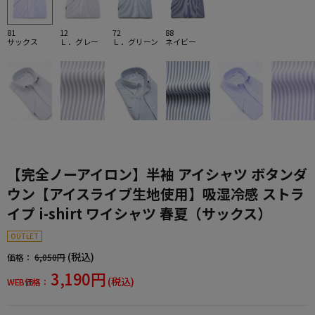
81
12
72
88
サックス
Ｌ．グレー
Ｌ．グリーン
ネイビー
【完全ノーアイロン】半袖 アイシャツ ボタンダ
ウン【アイスライブ生地使用】吸湿冷感 ストラ
イプ i-shirt ワイシャツ 春夏（サックス）
OUTLET
(税込)
価格：
6,050円
3,190円
(税込)
WEB価格：