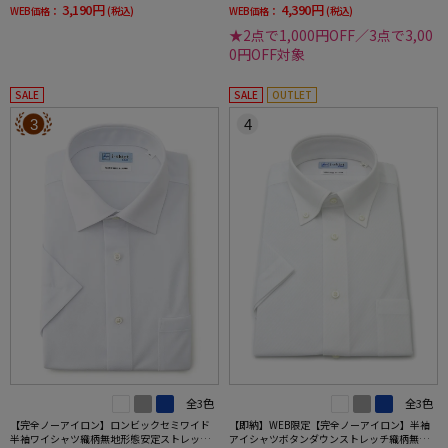
3,190円
4,390円
WEB価格：
(税込)
WEB価格：
(税込)
★2点で1,000円OFF／3点で3,00
0円OFF対象
SALE
SALE
OUTLET
3
4
全3色
全3色
【完全ノーアイロン】ロンビックセミワイド
【即納】WEB限定【完全ノーアイロン】半袖
半袖ワイシャツ織柄無地形態安定ストレッチ
アイシャツボタンダウンストレッチ織柄無地i-