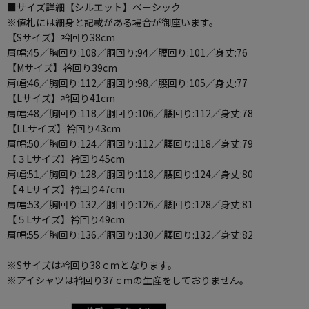
■サイズ詳細【シルエット】ベーシック
※値札には細身と記載がある場合が御座います。
【Sサイズ】衿回り38cm
肩幅:45／胸回り:108／胴回り:94／腰回り:101／身丈:76
【Mサイズ】衿回り39cm
肩幅:46／胸回り:112／胴回り:98／腰回り:105／身丈:77
【Lサイズ】衿回り41cm
肩幅:48／胸回り:118／胴回り:106／腰回り:112／身丈:78
【LLサイズ】衿回り43cm
肩幅:50／胸回り:124／胴回り:112／腰回り:118／身丈:79
【３Lサイズ】衿回り45cm
肩幅:51／胸回り:128／胴回り:118／腰回り:124／身丈:80
【４Lサイズ】衿回り47cm
肩幅:53／胸回り:132／胴回り:126／腰回り:128／身丈:81
【５Lサイズ】衿回り49cm
肩幅:55／胸回り:136／胴回り:130／腰回り:132／身丈:82
※Sサイズは衿回り38ｃｍとなります。
※アイシャツは衿回り37ｃｍの生産をしておりません。