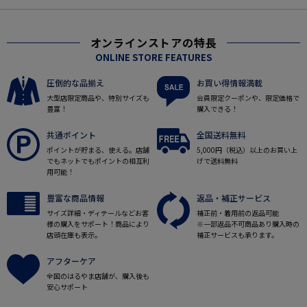
オンラインストアの特長
ONLINE STORE FEATURES
圧倒的な品揃え
お買い得情報満載
大型店限定商品や、特別サイズも
会員限定クーポンや、限定価格で
豊富！
購入できる！
共通ポイント
全国送料無料
ポイントが貯まる、使える。店舗
5,000円（税込）以上のお買い上
でもネットでもポイントの相互利
げで送料無料
用可能！
豊富な商品情報
返品・補正サービス
サイズ詳細・ディテールなどお客
補正前・着用前の返品可能
様の購入をサポート！商品により
※一部返品不可商品あり購入時の
店頭在庫も表示。
補正サービスも承ります。
アフターケア
全国のはるやま店舗が、購入後も
安心サポート