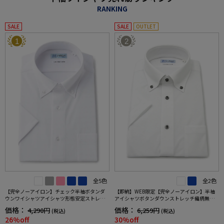
RANKING
SALE
SALE
OUTLET
1
2
全5色
全2色
【完全ノーアイロン】チェック半袖ボタンダ
【即納】WEB限定【完全ノーアイロン】半袖
ウンワイシャツアイシャツ形態安定ストレッ
アイシャツボタンダウンストレッチ織柄無地i-
チ吸水速乾春夏
shirtワイシャツ春夏
価格：
価格：
4,290円
6,259円
(税込)
(税込)
26%off
30%off