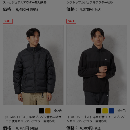
ストカジュアルアウター無地秋冬
ングトップカジュアルアウター秋冬
価格：
価格：
6,490円
4,378円
(税込)
(税込)
SALE
SALE
全2色
全3色
【LOGOS-ロゴス-】中綿ブルゾン蓄熱中綿サ
【LOGOS-ロゴス-】布帛切替フリースブルゾ
ーモア使用カジュアルアウター無地秋冬
ンカジュアルアウター無地秋冬
価格：
価格：
8,789円
4,389円
(税込)
(税込)