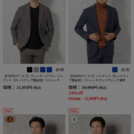
全4色
全1色
【EDWINデニスラ】ヴィンテージブルージャ
【EDWINデニスラ】ジャケット【セットアッ
ケット【セットアップ商品有】ストレッチ無
プ商品有】ストレッチグレンチェック通年
地通年
価格：
価格：
15,950円
15,950円
(税込)
(税込)
19%off
12,900円
WEB価格：
(税込)
SALE
SALE
3
4