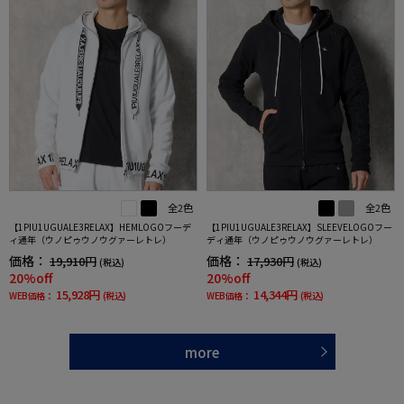
全2色
全2色
【1PIU1UGUALE3RELAX】HEMLOGOフーデ
【1PIU1UGUALE3RELAX】SLEEVELOGOフー
ィ通年（ウノピゥウノウグァーレトレ）
ディ通年（ウノピゥウノウグァーレトレ）
価格：
価格：
19,910円
17,930円
(税込)
(税込)
20%off
20%off
15,928円
14,344円
WEB価格：
(税込)
WEB価格：
(税込)
more