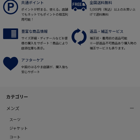
共通ポイント
全国送料無料
ポイントが貯まる、使える。店舗
5,000円（税込）以上のお買い上
でもネットでもポイントの相互利
げで送料無料
用可能！
豊富な商品情報
返品・補正サービス
サイズ詳細・ディテールなどお客
補正前・着用前の返品可能
様の購入をサポート！商品により
※一部返品不可商品あり購入時の
店頭在庫も表示。
補正サービスも承ります。
アフターケア
全国のはるやま店舗が、購入後も
安心サポート
カテゴリー
メンズ
スーツ
ジャケット
コート