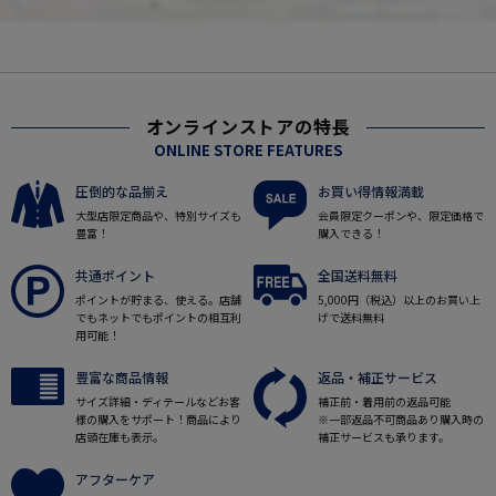
オンラインストアの特長
ONLINE STORE FEATURES
圧倒的な品揃え
お買い得情報満載
大型店限定商品や、特別サイズも
会員限定クーポンや、限定価格で
豊富！
購入できる！
共通ポイント
全国送料無料
ポイントが貯まる、使える。店舗
5,000円（税込）以上のお買い上
でもネットでもポイントの相互利
げで送料無料
用可能！
豊富な商品情報
返品・補正サービス
サイズ詳細・ディテールなどお客
補正前・着用前の返品可能
様の購入をサポート！商品により
※一部返品不可商品あり購入時の
店頭在庫も表示。
補正サービスも承ります。
アフターケア