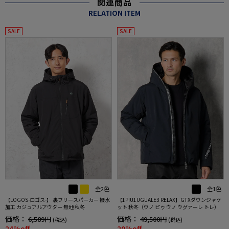
関連商品
RELATION ITEM
SALE
SALE
全2色
全1色
【LOGOS-ロゴス-】 裏フリースパーカー 撥水
【1PIU1UGUALE3 RELAX】GTXダウンジャケ
加工 カジュアルアウター 無地 秋冬
ット 秋冬（ウノ ピゥ ウノ ウグァーレ トレ）
価格：
価格：
6,589円
49,500円
(税込)
(税込)
24%off
20%off