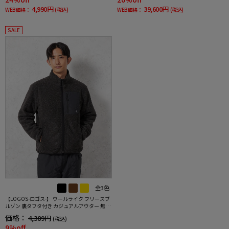
4,990円
39,600円
WEB価格：
(税込)
WEB価格：
(税込)
SALE
全3色
【LOGOS-ロゴス-】 ウールライク フリースブ
ルゾン 裏タフタ付き カジュアルアウター 無地
秋冬
価格：
4,389円
(税込)
9%off