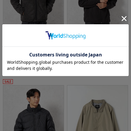
全3色
全3色
【LOGOS-ロゴス-】ウールライクフリースブ
【LOGOS-ロゴス-】布帛切替フリースブルゾ
ルゾン裏タフタ付きカジュアルアウター無地
ンカジュアルアウター無地秋冬
秋冬
価格：
価格：
4,389円
4,389円
(税込)
(税込)
9%off
9%off
3,990円
3,990円
WEB価格：
(税込)
WEB価格：
(税込)
SALE