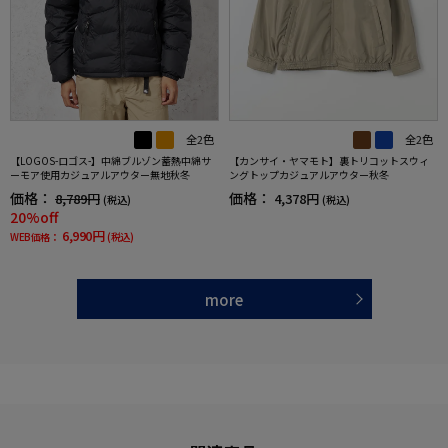
全2色
全2色
【LOGOS-ロゴス-】中綿ブルゾン蓄熱中綿サ
【カンサイ・ヤマモト】裏トリコットスウィ
ーモア使用カジュアルアウター無地秋冬
ングトップカジュアルアウター秋冬
価格：
価格：
8,789円
4,378円
(税込)
(税込)
20%off
6,990円
WEB価格：
(税込)
more