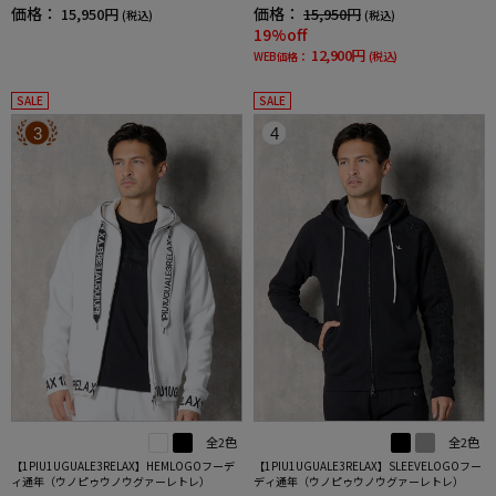
地通年
価格：
価格：
15,950円
15,950円
(税込)
(税込)
19%off
12,900円
WEB価格：
(税込)
SALE
SALE
3
4
全2色
全2色
【1PIU1UGUALE3RELAX】HEMLOGOフーデ
【1PIU1UGUALE3RELAX】SLEEVELOGOフー
ィ通年（ウノピゥウノウグァーレトレ）
ディ通年（ウノピゥウノウグァーレトレ）