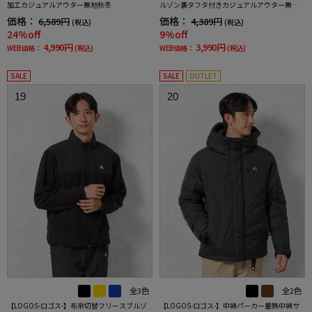
加工カジュアルアウター無地秋冬
ルゾン裏タフタ付きカジュアルアウター無地
秋冬
価格：
価格：
6,589円
4,389円
(税込)
(税込)
24%off
9%off
4,990円
3,990円
WEB価格：
(税込)
WEB価格：
(税込)
SALE
SALE
OUTLET
19
20
全3色
全2色
【LOGOS-ロゴス-】布帛切替フリースブルゾ
【LOGOS-ロゴス-】中綿パーカー蓄熱中綿サ