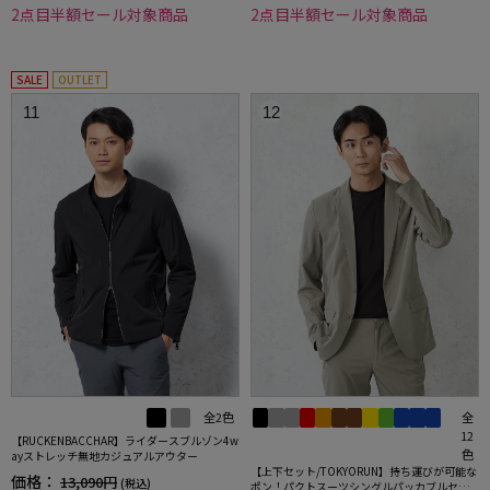
2点目半額セール対象商品
2点目半額セール対象商品
SALE
OUTLET
11
12
全2色
全
12
【RUCKENBACCHAR】ライダースブルゾン4w
色
ayストレッチ無地カジュアルアウター
【上下セット/TOKYORUN】持ち運びが可能な
価格：
13,090円
(税込)
ポン！パクトスーツシングルパッカブルセッ