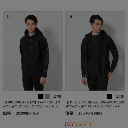
5
6
全2色
全1色
【1PIU1UGUALE3RELAX】TRAININGPULLフ
【1PIU1UGUALE3RELAX】BIGCAMOJACQUA
ーディ通年（ウノピゥウノウグァーレトレ）
RDフーディ通年（ウノピゥウノウグァーレト
レ）
価格：
価格：
20,900円
16,940円
(税込)
(税込)
SALE
OUTLET