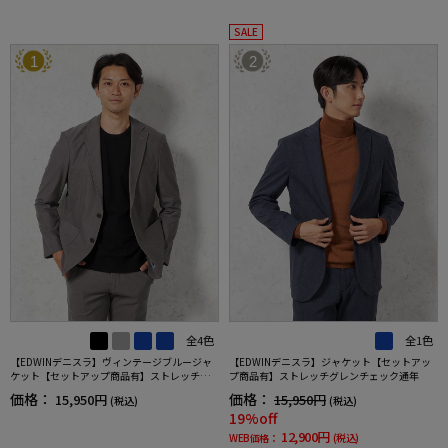
SALE
1
2
全4色
全1色
【EDWINデニスラ】ヴィンテージブルージャ
【EDWINデニスラ】ジャケット【セットアッ
ケット【セットアップ商品有】ストレッチ無
プ商品有】ストレッチグレンチェック通年
地通年
価格：
価格：
15,950円
15,950円
(税込)
(税込)
19%off
12,900円
WEB価格：
(税込)