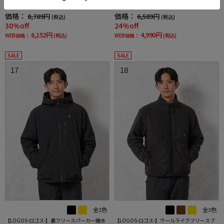
地カジュアルアウター秋冬
水加工ストレッチ素材カジュアルアウター無
地秋冬
価格：
価格：
8,789円
6,589円
(税込)
(税込)
30%off
24%off
6,152円
4,990円
WEB価格：
(税込)
WEB価格：
(税込)
SALE
SALE
17
18
全2色
全3色
【LOGOS-ロゴス-】裏フリースパーカー撥水
【LOGOS-ロゴス-】ウールライクフリースブ