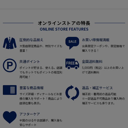
オンラインストアの特長
ONLINE STORE FEATURES
圧倒的な品揃え
お買い得情報満載
大型店限定商品や、特別サイズも
会員限定クーポンや、限定価格で
豊富！
購入できる！
共通ポイント
全国送料無料
ポイントが貯まる、使える。店舗
5,000円（税込）以上のお買い上
でもネットでもポイントの相互利
げで送料無料
用可能！
豊富な商品情報
返品・補正サービス
サイズ詳細・ディテールなどお客
補正前・着用前の返品可能
様の購入をサポート！商品により
※一部返品不可商品あり購入時の
店頭在庫も表示。
補正サービスも承ります。
アフターケア
全国のはるやま店舗が、購入後も
安心サポート