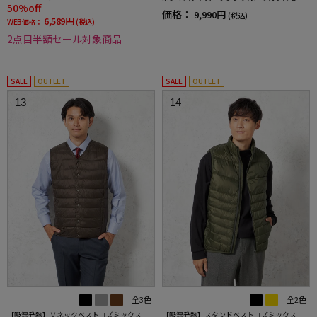
50%off
トアップ
価格：
9,990円
(税込)
6,589円
WEB価格：
(税込)
2点目半額セール対象商品
SALE
OUTLET
SALE
OUTLET
13
14
全3色
全2色
【吸湿発熱】Ｖネックベストコズミックス
【吸湿発熱】スタンドベストコズミックス