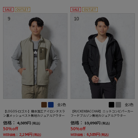
SALE
OUTLET
SALE
OUTLET
9
10
全2色
全2色
【LOGOS-ロゴス-】撥水加工ナイロンタスラ
【RUCKENBACCHAR】ニットコンビパーカー
ン裏メッシュベスト無地カジュアルアウター
フードブルゾン無地カジュアルアウター
価格：
価格：
4,389円
13,090円
(税込)
(税込)
50%off
50%off
2,194円
6,589円
WEB価格：
(税込)
WEB価格：
(税込)