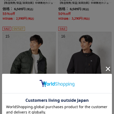
【吸湿発熱/保温/消臭効果】中綿無地カジュア
【吸湿発熱/保温/消臭効果】中綿無地カジュア
ルアウターリッケンバッカー秋冬
ルアウターリッケンバッカー秋冬
価格：
価格：
6,589円
6,589円
(税込)
(税込)
55%off
50%off
2,990円
3,290円
WEB価格：
(税込)
WEB価格：
(税込)
SALE
OUTLET
SALE
15
16
全3色
全3色
【LOGOS-ロゴス-】中綿ブルゾン【保温】無
【LOGOS-ロゴス-】ソフトシェルブルゾン撥