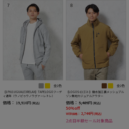
7
8
全2色
全2色
【1PIU1UGUALE3RELAX】TAPELOGOフーデ
【LOGOS-ロゴス-】撥水加工裏メッシュブル
ィ通年（ウノピゥウノウグァーレトレ）
ゾン無地カジュアルアウター
価格：
価格：
19,910円
5,489円
(税込)
(税込)
50%off
2,744円
WEB価格：
(税込)
2点目半額セール対象商品