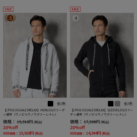
SALE
SALE
3
4
全2色
全2色
【1PIU1UGUALE3RELAX】HEMLOGOフーデ
【1PIU1UGUALE3RELAX】SLEEVELOGOフー
ィ通年（ウノピゥウノウグァーレトレ）
ディ通年（ウノピゥウノウグァーレトレ）
価格：
価格：
19,910円
17,930円
(税込)
(税込)
20%off
20%off
15,928円
14,344円
WEB価格：
(税込)
WEB価格：
(税込)