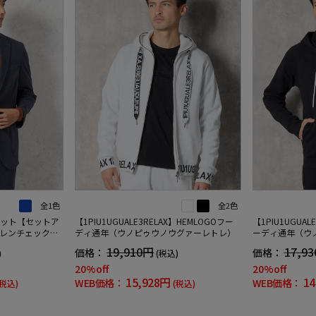
全1色
全2色
ケット【セットア
【1PIU1UGUALE3RELAX】HEMLOGOフー
【1PIU1UGUAL
レンチェック通
ディ通年（ウノピゥウノウグァーレトレ）
ーディ通年（ウ
レ）
19,910円
17,9
価格：
価格：
)
(税込)
20%off
20%off
15,928円
14
WEB価格：
WEB価格：
(税込)
(税込)