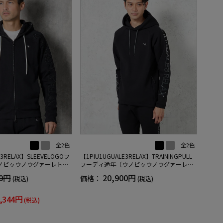
全2色
全2色
E3RELAX】SLEEVELOGOフ
【1PIU1UGUALE3RELAX】TRAININGPULL
ノピゥウノウグァーレト
フーディ通年（ウノピゥウノウグァーレト
レ）
30円
20,900円
価格：
(税込)
(税込)
,344円
(税込)