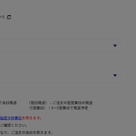
いて
で当日発送
（翌日発送）：ご注文の翌営業日の発送
（5営業日）：3～5営業日で発送予定
指定の休業日
を除きます。
ご確認ください。
なり、ご注文の当日を除きます。