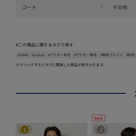
コート
その他
#この商品に関するタグで探す
#24AW
#casual
#アウター 秋冬
#アウター 無地
#無地 ブルゾン
#秋冬
※クリックするとタグに関連した商品が表示されます。
SALE
1
2