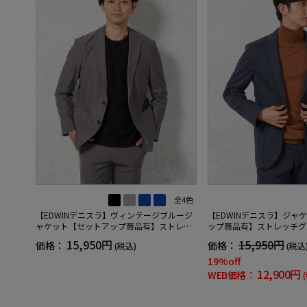
全4色
【EDWINデニスラ】ヴィンテージブルージ
【EDWINデニスラ】ジャ
ャケット【セットアップ商品有】ストレッ
ップ商品有】ストレッチグ
チ無地通年
年
15,950円
15,950円
価格：
価格：
(税込)
(税込
19%off
12,900円
WEB価格：