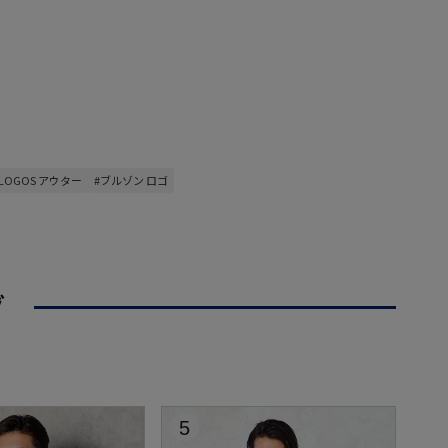
#LOGOS アウター
#ブルゾン ロゴ
グ
5