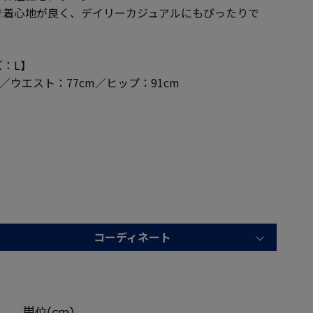
で着心地が良く、デイリーカジュアルにもぴったりで
：L】
m／ウエスト：77cm／ヒップ：91cm
コーディネート