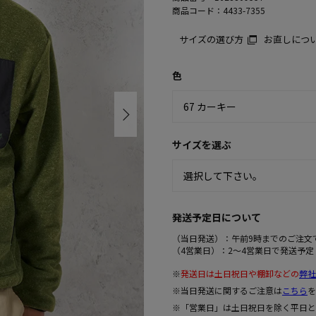
商品コード：
4433-7355
サイズの選び方
お直しにつ
色
サイズを選ぶ
発送予定日について
（当日発送）：午前9時までのご注文
（4営業日）：2～4営業日で発送予定
※
発送日は土日祝日や棚卸などの
弊社
※当日発送に関するご注意は
こちら
を
※「営業日」は土日祝日を除く平日と