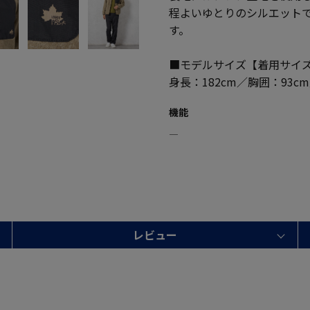
程よいゆとりのシルエット
す。
■モデルサイズ【着用サイズ
身長：182cm／胸囲：93c
機能
―
レビュー