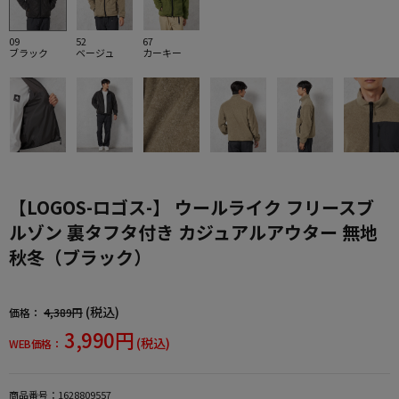
09
52
67
ブラック
ベージュ
カーキー
【LOGOS-ロゴス-】 ウールライク フリースブ
ルゾン 裏タフタ付き カジュアルアウター 無地
秋冬（ブラック）
(税込)
価格：
4,389円
3,990円
(税込)
WEB価格：
商品番号：
1628809557