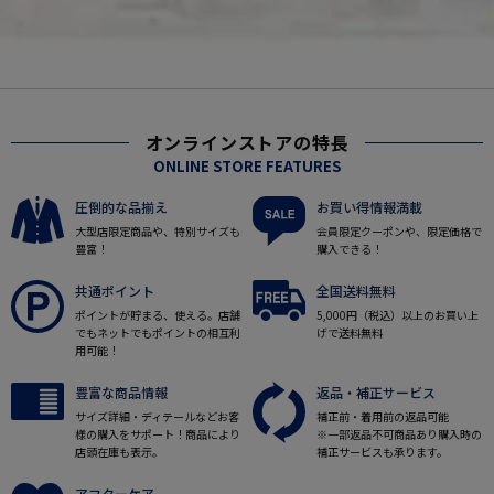
オンラインストアの特長
ONLINE STORE FEATURES
圧倒的な品揃え
お買い得情報満載
大型店限定商品や、特別サイズも
会員限定クーポンや、限定価格で
豊富！
購入できる！
共通ポイント
全国送料無料
ポイントが貯まる、使える。店舗
5,000円（税込）以上のお買い上
でもネットでもポイントの相互利
げで送料無料
用可能！
豊富な商品情報
返品・補正サービス
サイズ詳細・ディテールなどお客
補正前・着用前の返品可能
様の購入をサポート！商品により
※一部返品不可商品あり購入時の
店頭在庫も表示。
補正サービスも承ります。
アフターケア