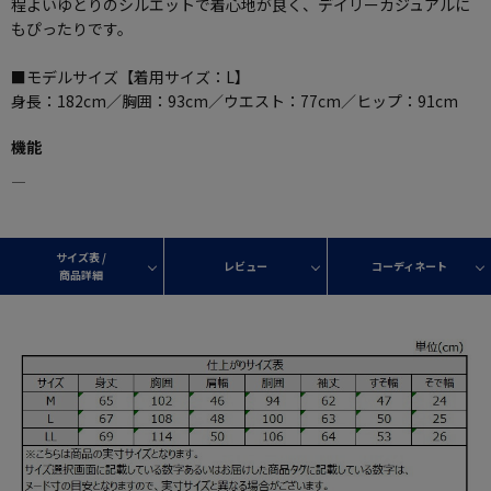
程よいゆとりのシルエットで着心地が良く、デイリーカジュアルに
もぴったりです。
■モデルサイズ【着用サイズ：L】
身長：182cm／胸囲：93cm／ウエスト：77cm／ヒップ：91cm
機能
―
サイズ表 /
レビュー
コーディネート
商品詳細