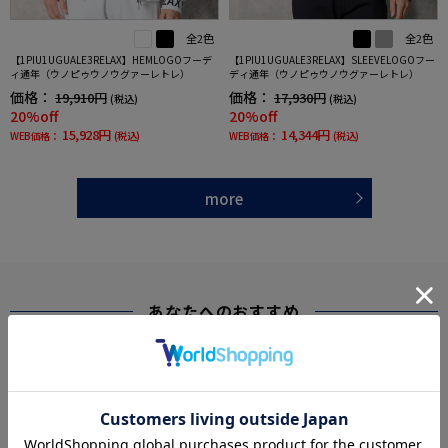
全2色
全2色
【1PIU1UGUALE3RELAX】HEMLOGOフーデ
【1PIU1UGUALE3RELAX】SLEEVELOGOフー
ィ通年（ウノピゥウノウグァーレトレ）
ディ通年（ウノピゥウノウグァーレトレ）
価格：
価格：
19,910円
17,930円
(税込)
(税込)
20%off
20%off
15,928円
14,344円
WEB価格：
(税込)
WEB価格：
(税込)
more
あなたへのおすすめ
RECOMMEND ITEM
SALE
SALE