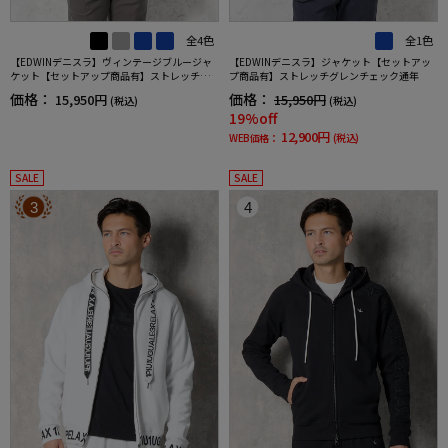
全4色
全1色
【EDWINデニスラ】ヴィンテージブルージャ
【EDWINデニスラ】ジャケット【セットアッ
ケット【セットアップ商品有】ストレッチ無
プ商品有】ストレッチグレンチェック通年
地通年
価格：
価格：
15,950円
15,950円
(税込)
(税込)
19%off
12,900円
WEB価格：
(税込)
SALE
SALE
3
4