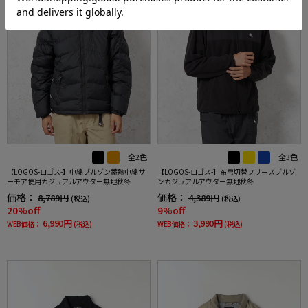
全2色
全3色
【LOGOS-ロゴス-】中綿ブルゾン蓄熱中綿サ
【LOGOS-ロゴス-】布帛切替フリースブルゾ
ーモア使用カジュアルアウター無地秋冬
ンカジュアルアウター無地秋冬
価格：
価格：
8,789円
4,389円
(税込)
(税込)
20%off
9%off
6,990円
3,990円
WEB価格：
(税込)
WEB価格：
(税込)