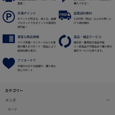
豊富！
購入できる！
共通ポイント
全国送料無料
ポイントが貯まる、使える。店舗
5,000円（税込）以上のお買い上
でもネットでもポイントの相互利
げで送料無料
用可能！
豊富な商品情報
返品・補正サービス
サイズ詳細・ディテールなどお客
補正前・着用前の返品可能
様の購入をサポート！商品により
※一部返品不可商品あり購入時の
店頭在庫も表示。
補正サービスも承ります。
アフターケア
全国のはるやま店舗が、購入後も
安心サポート
カテゴリー
メンズ
スーツ