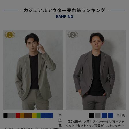
カジュアルアウター売れ筋ランキング
RANKING
1
2
全
全4色
12
【EDWINデニスラ】ヴィンテージブルージャ
色
ケット【セットアップ商品有】ストレッチ無