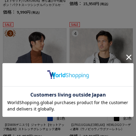
【上下セット/TOKYORUN】持ち運びが可能な
地通年
価格：
15,950円
(税込)
ポン！パクトスーツシングルパッカブルセッ
トアップ
価格：
9,990円
(税込)
SALE
SALE
3
4
全1色
全2色
【EDWINデニスラ】ジャケット【セットアッ
【1PIU1UGUALE3RELAX】HEMLOGOフーデ
プ商品有】ストレッチグレンチェック通年
ィ通年（ウノピゥウノウグァーレトレ）
価格：
価格：