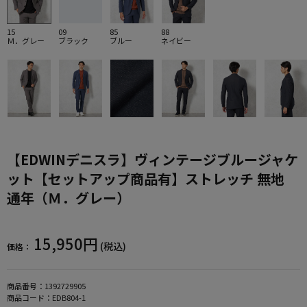
15
09
85
88
Ｍ．グレー
ブラック
ブルー
ネイビー
【EDWINデニスラ】ヴィンテージブルージャケ
ット【セットアップ商品有】ストレッチ 無地
通年（Ｍ．グレー）
15,950円
(税込)
価格：
商品番号：
1392729905
商品コード：
EDB804-1