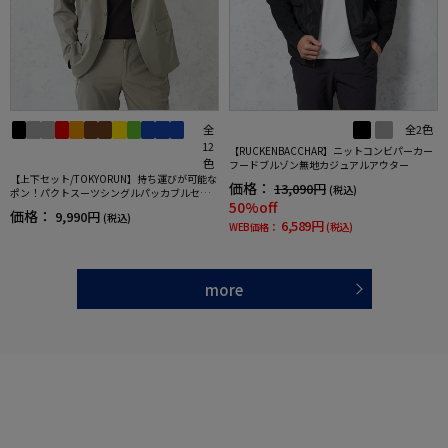
全
全2色
12
【RUCKENBACCHAR】ニットコンビパーカー
色
フードブルゾン無地カジュアルアウター
【上下セット/TOKYORUN】持ち運びが可能な
価格：
13,090円
(税込)
ポン！パクトスーツシングルパッカブルセッ
50%off
トアップ
価格：
9,990円
(税込)
6,589円
WEB価格：
(税込)
more