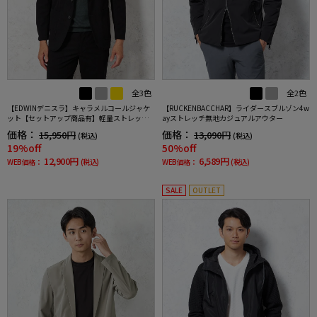
全3色
全2色
【EDWINデニスラ】キャラメルコールジャケ
【RUCKENBACCHAR】ライダースブルゾン4w
ット【セットアップ商品有】軽量ストレッチ
ayストレッチ無地カジュアルアウター
無地秋冬
価格：
価格：
15,950円
13,090円
(税込)
(税込)
19%off
50%off
12,900円
6,589円
WEB価格：
(税込)
WEB価格：
(税込)
SALE
OUTLET