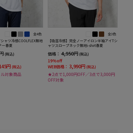
全4色
全3色
Tシャツ冷感COOLFLEX無地
【吸湿冷感】完全ノーアイロン半袖アイTシ
ナー春夏
ャツスロープネック無地i-shirt春夏
0円
4,950円
価格：
(税込)
(税込)
19%off
145円
3,990円
WEB価格：
(税込)
(税込)
ール対象商品
★2点で1,000円OFF／3点で3,000円
OFF対象