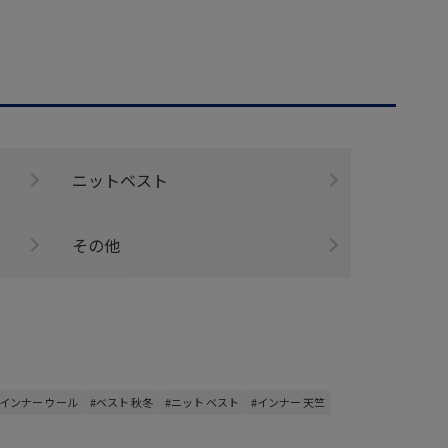
ニットベスト
その他
#インナー ウール
#ベスト 秋冬
#ニット ベスト
#インナー 天竺