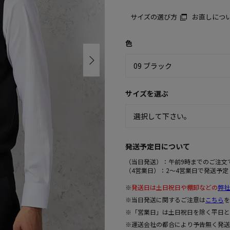
サイズの選び方
お直しにつ
色
サイズを選ぶ
発送予定日について
（当日発送）：午前9時までのご注文
（4営業日）：2～4営業日で発送予定
※
発送日は土日祝日や棚卸などの
弊社
※当日発送に関するご注意は
こちら
を
※「営業日」は土日祝日を除く平日と
※運送会社の都合により予告無く発送