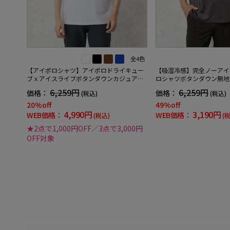
全4色
【アイポロシャツ】アイポロドライキュー
【吸湿冷感】完全ノーアイ
ブｘアイスライブボタンダウンカジュアル
ロシャツボタンダウン無地i-s
インナー吸汗速乾抗菌加工ストレッチ形態
6,259円
6,259円
価格：
価格：
(税込)
(税込)
安定春夏
20%off
49%off
4,990円
3,190円
WEB価格：
WEB価格：
(税込)
(
★2点で1,000円OFF／3点で3,000円
OFF対象