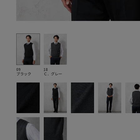
09
18
ブラック
Ｃ．グレー