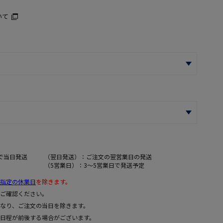
いて
で当日発送
（翌日発送）：ご注文の翌営業日の発送
（5営業日）：3～5営業日で発送予定
指定の休業日
を除きます。
ご確認ください。
なり、ご注文の当日を除きます。
日程が前後する場合がございます。