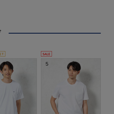
グ
ET
SALE
5