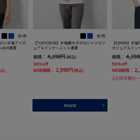
全2色
全3色
ロン半袖アイポ
【TOKYORUN】半袖鹿の子ポロシャツカジ
【EDWIN】半袖
hirt春夏
ュアルインナーニット春夏
カジュアルイン
4,290円
4,29
価格：
価格：
(税込)
30%off
50%off
2,990円
2,
WEB価格：
WEB価格：
税込)
(税込)
2点目半額セ
more