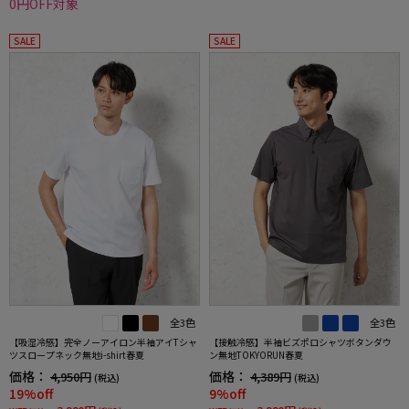
0円OFF対象
SALE
SALE
全3色
全3色
【吸湿冷感】完全ノーアイロン半袖アイTシャ
【接触冷感】半袖ビズポロシャツボタンダウ
ツスロープネック無地i-shirt春夏
ン無地TOKYORUN春夏
価格：
価格：
4,950円
4,389円
(税込)
(税込)
19%off
9%off