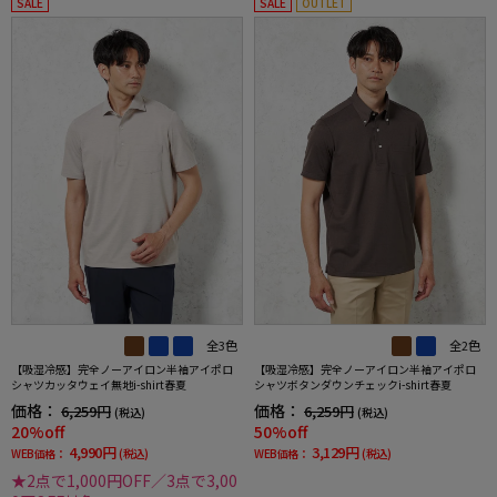
SALE
SALE
OUTLET
全3色
全2色
【吸湿冷感】完全ノーアイロン半袖アイポロ
【吸湿冷感】完全ノーアイロン半袖アイポロ
シャツカッタウェイ無地i-shirt春夏
シャツボタンダウンチェックi-shirt春夏
価格：
価格：
6,259円
6,259円
(税込)
(税込)
20%off
50%off
4,990円
3,129円
WEB価格：
(税込)
WEB価格：
(税込)
★2点で1,000円OFF／3点で3,00