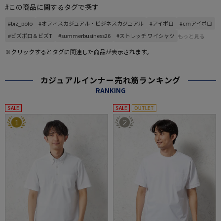
#この商品に関するタグで探す
#biz_polo
#オフィスカジュアル・ビジネスカジュアル
#アイポロ
#cmアイポロ
#ビズポロ＆ビズT
#summerbusiness26
#ストレッチ ワイシャツ
もっと見る
※クリックするとタグに関連した商品が表示されます。
カジュアルインナー売れ筋ランキング
RANKING
SALE
SALE
OUTLET
1
2