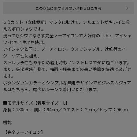
この商品に関するお問い合わせはこちら
３Dカット（立体裁断）でラクに動けて、シルエットがキレイに見
えるポロシャツです。
洗ってもシワにならず完全ノーアイロンで大好評のi-shirt-アイシャ
ツ-と同じ生地を使用。
アイシャツと同じ、ノーアイロン、ウォッシャブル、速乾等のイー
ジーケア性に加え、
ストレッチ性もあるため着用時もノンストレスで楽に過ごせます。
また、吸湿冷感仕様で、梅雨～残暑までの暑い季節を快適に過ごせ
ます。
ボタンダウンカラーとシンプルな無地デザインでビジネスカジュア
ルはもちろん、幅広いシーンで着用いただけます。
■モデルサイズ【着用サイズ：L】
身長：180cm／胸囲：94cm／ウエスト：79cm／ヒップ：96cm
機能
【完全ノーアイロン】