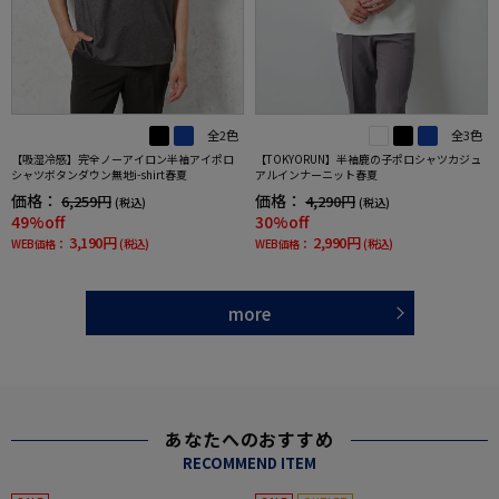
全2色
全3色
【吸湿冷感】完全ノーアイロン半袖アイポロ
【TOKYORUN】半袖鹿の子ポロシャツカジュ
シャツボタンダウン無地i-shirt春夏
アルインナーニット春夏
価格：
価格：
6,259円
4,290円
(税込)
(税込)
49%off
30%off
3,190円
2,990円
WEB価格：
(税込)
WEB価格：
(税込)
more
あなたへのおすすめ
RECOMMEND ITEM