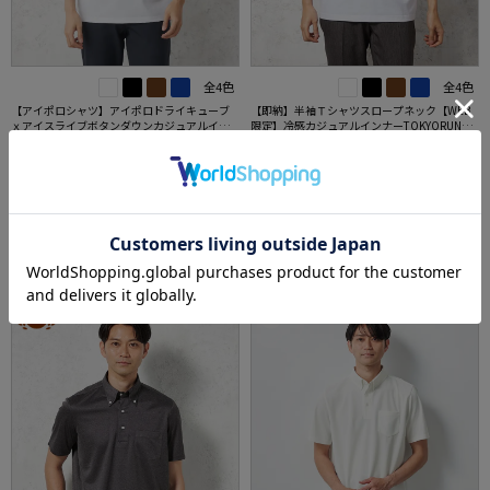
全4色
全4色
【アイポロシャツ】アイポロドライキューブ
【即納】半袖Ｔシャツスロープネック【WEB
ｘアイスライブボタンダウンカジュアルイン
限定】冷感カジュアルインナーTOKYORUN春
ナー吸汗速乾抗菌加工ストレッチ形態安定春
夏
価格：
価格：
6,259円
4,389円
(税込)
(税込)
夏
20%off
55%off
4,990円
1,990円
WEB価格：
(税込)
WEB価格：
(税込)
★2点で1,000円OFF／3点で3,00
0円OFF対象
SALE
OUTLET
SALE
OUTLET
3
4