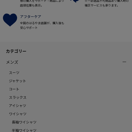
様の購入をサポート！商品により
※一部返品不可商品あり購入時の
店頭在庫も表示。
補正サービスも承ります。
アフターケア
全国のはるやま店舗が、購入後も
安心サポート
カテゴリー
メンズ
スーツ
ジャケット
コート
スラックス
アイシャツ
ワイシャツ
長袖ワイシャツ
半袖ワイシャツ