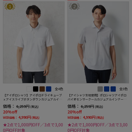
1
2
全4色
全3色
【アイポロシャツ】アイポロドライキューブ
【アイシャツ生地使用】ポロシャツアイポロ
ｘアイスライブボタンダウンカジュアルイン
バイオセンサークールカジュアルインナー形
ナー吸汗速乾抗菌加工ストレッチ形態安定春
態安定ストレッチ吸汗速乾抗菌加工春夏
価格：
価格：
6,259円
6,259円
(税込)
(税込)
夏
20%off
20%off
4,990円
4,990円
WEB価格：
(税込)
WEB価格：
(税込)
★2点で1,000円OFF／3点で3,00
★2点で1,000円OFF／3点で3,00
0円OFF対象
0円OFF対象