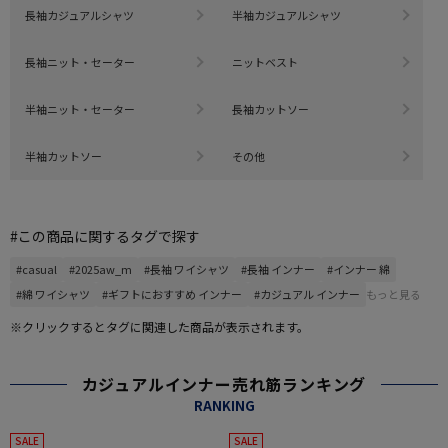
長袖カジュアルシャツ
半袖カジュアルシャツ
長袖ニット・セーター
ニットベスト
半袖ニット・セーター
長袖カットソー
半袖カットソー
その他
#この商品に関するタグで探す
#casual
#2025aw_m
#長袖 ワイシャツ
#長袖 インナー
#インナー 綿
#綿 ワイシャツ
#ギフトにおすすめ インナー
#カジュアル インナー
もっと見る
※クリックするとタグに関連した商品が表示されます。
カジュアルインナー売れ筋ランキング
RANKING
SALE
SALE