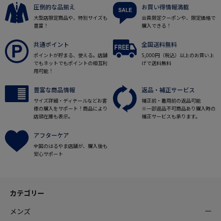
圧倒的な品揃え
お買い得情報満載
大型店限定商品や、特別サイズも
会員限定クーポンや、限定価格で
豊富！
購入できる！
共通ポイント
全国送料無料
ポイントが貯まる、使える。店舗
5,000円（税込）以上のお買い上
でもネットでもポイントの相互利
げで送料無料
用可能！
豊富な商品情報
返品・補正サービス
サイズ詳細・ディテールなどお客
補正前・着用前の返品可能
様の購入をサポート！商品により
※一部返品不可商品あり購入時の
店頭在庫も表示。
補正サービスも承ります。
アフターケア
全国のはるやま店舗が、購入後も
安心サポート
カテゴリー
メンズ