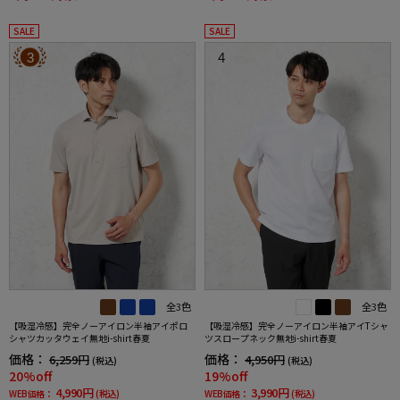
SALE
SALE
3
4
全3色
全3色
【吸湿冷感】完全ノーアイロン半袖アイポロ
【吸湿冷感】完全ノーアイロン半袖アイTシャ
シャツカッタウェイ無地i-shirt春夏
ツスロープネック無地i-shirt春夏
価格：
価格：
6,259円
4,950円
(税込)
(税込)
20%off
19%off
4,990円
3,990円
WEB価格：
(税込)
WEB価格：
(税込)