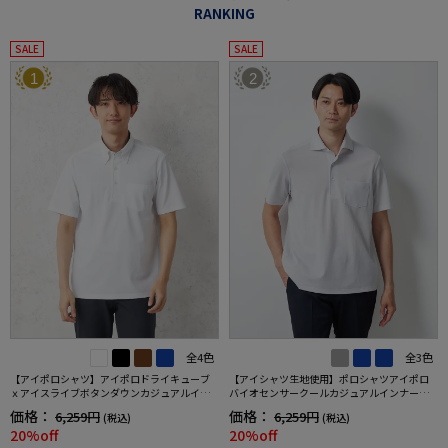
RANKING
SALE
SALE
1
2
全4色
全3色
【アイポロシャツ】アイポロドライキューブ
【アイシャツ生地使用】ポロシャツアイポロ
ｘアイスライブボタンダウンカジュアルイン
バイオセンサークールカジュアルインナー形
ナー吸汗速乾抗菌加工ストレッチ形態安定春
態安定ストレッチ吸汗速乾抗菌加工春夏
価格：
価格：
6,259円
6,259円
(税込)
(税込)
夏
20%off
20%off