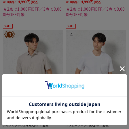
4,990円
4,990円
WEB価格：
(税込)
WEB価格：
(税込)
★2点で1,000円OFF／3点で3,00
★2点で1,000円OFF／3点で3,00
0円OFF対象
0円OFF対象
SALE
SALE
3
4
全3色
全3色
【吸湿冷感】完全ノーアイロン半袖アイポロ
【吸湿冷感】完全ノーアイロン半袖アイTシャ
シャツカッタウェイ無地i-shirt春夏
ツスロープネック無地i-shirt春夏