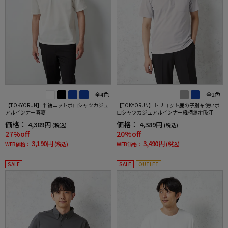
全4色
全2色
【TOKYORUN】半袖ニットポロシャツカジュ
【TOKYORUN】トリコット鹿の子別布使いポ
アルインナー春夏
ロシャツカジュアルインナー織柄無地吸汗速
乾ニット素材ストレッチ形態安定春夏
価格：
価格：
4,389円
4,389円
(税込)
(税込)
27%off
20%off
3,190円
3,490円
WEB価格：
(税込)
WEB価格：
(税込)
SALE
SALE
OUTLET