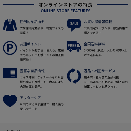
オンラインストアの特長
ONLINE STORE FEATURES
圧倒的な品揃え
お買い得情報満載
大型店限定商品や、特別サイズも
会員限定クーポンや、限定価格で
豊富！
購入できる！
共通ポイント
全国送料無料
ポイントが貯まる、使える。店舗
5,000円（税込）以上のお買い上
でもネットでもポイントの相互利
げで送料無料
用可能！
豊富な商品情報
返品・補正サービス
サイズ詳細・ディテールなどお客
補正前・着用前の返品可能
様の購入をサポート！商品により
※一部返品不可商品あり購入時の
店頭在庫も表示。
補正サービスも承ります。
アフターケア
全国のはるやま店舗が、購入後も
安心サポート