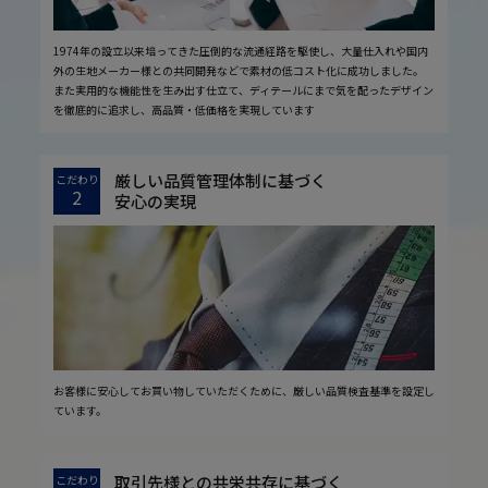
1974年の設立以来培ってきた圧倒的な流通経路を駆使し、大量仕入れや国内
外の生地メーカー様との共同開発などで素材の低コスト化に成功しました。
また実用的な機能性を生み出す仕立て、ディテールにまで気を配ったデザイン
を徹底的に追求し、高品質・低価格を実現しています
厳しい品質管理体制に基づく
こだわり
2
安心の実現
お客様に安心してお買い物していただくために、厳しい品質検査基準を設定し
ています。
取引先様との共栄共存に基づく
こだわり