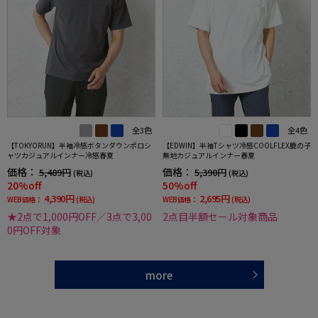
全3色
全4色
【TOKYORUN】半袖冷感ボタンダウンポロシ
【EDWIN】半袖Tシャツ冷感COOLFLEX鹿の子
ャツカジュアルインナー冷感春夏
無地カジュアルインナー春夏
価格：
価格：
5,489円
5,390円
(税込)
(税込)
20%off
50%off
4,390円
2,695円
WEB価格：
(税込)
WEB価格：
(税込)
★2点で1,000円OFF／3点で3,00
2点目半額セール対象商品
0円OFF対象
more