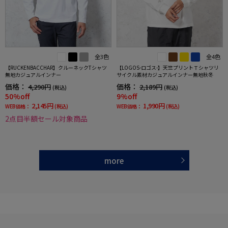
全3色
全4色
【RUCKENBACCHAR】クルーネックTシャツ
【LOGOS-ロゴス-】天竺プリントＴシャツリ
無地カジュアルインナー
サイクル素材カジュアルインナー無地秋冬
価格：
価格：
4,290円
2,189円
(税込)
(税込)
50%off
9%off
2,145円
1,990円
WEB価格：
(税込)
WEB価格：
(税込)
2点目半額セール対象商品
more