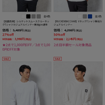
全4色
全3色
【抗菌防臭】シルケットスムースクルーネッ
【RUCKENBACCHAR】VネックTシャツ無地カ
クTシャツカジュアルインナー無地gim通年
ジュアルインナー
価格：
価格：
5,489円
4,290円
(税込)
(税込)
27%off
50%off
3,990円
2,145円
WEB価格：
(税込)
WEB価格：
(税込)
★2点で1,000円OFF／3点で3,00
2点目半額セール対象商品
0円OFF対象
SALE
SALE