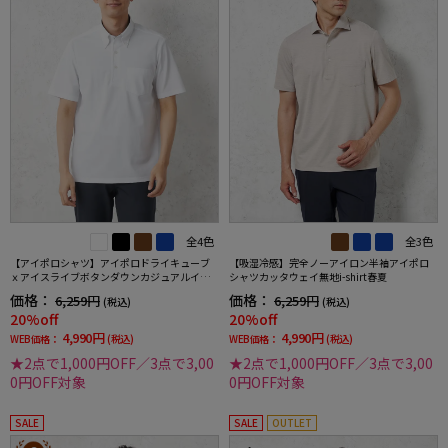
全4色
全3色
【アイポロシャツ】アイポロドライキューブ
【吸湿冷感】完全ノーアイロン半袖アイポロ
ｘアイスライブボタンダウンカジュアルイン
シャツカッタウェイ無地i-shirt春夏
ナー吸汗速乾抗菌加工ストレッチ形態安定春
価格：
価格：
6,259円
6,259円
(税込)
(税込)
夏
20%off
20%off
4,990円
4,990円
WEB価格：
(税込)
WEB価格：
(税込)
★2点で1,000円OFF／3点で3,00
★2点で1,000円OFF／3点で3,00
0円OFF対象
0円OFF対象
SALE
SALE
OUTLET