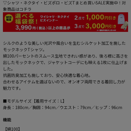
▽シャツ・ネクタイ・ビズポロ・ビズTまとめ買いSALE実施中！対
象商品はコチラ
シルクのような美しい光沢や風合いを生むシルケット加工を施した
モックネックTシャツ。
綿100パーセントのスムース生地できれい感があり、後ろ襟に高さを
出したモックネックで、ジャケットコーデにも映える1枚に仕上げま
した。
抗菌防臭加工も施しており、安心快適な着心地。
合わせるアイテムを選ばないので、オンオフ両用できる着回し力が
魅力です。
■モデルサイズ【着用サイズ：L】
身長：180cm／胸囲：94cm／ウエスト：79cm／ヒップ：96cm
機能
【綿100】