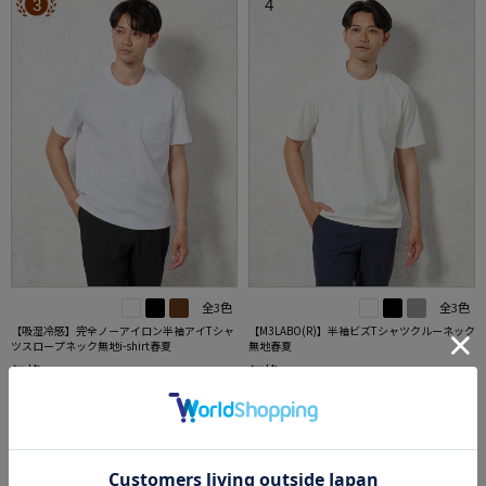
3
4
全3色
全3色
【吸湿冷感】完全ノーアイロン半袖アイTシャ
【M3LABO(R)】半袖ビズTシャツクルーネック
ツスロープネック無地i-shirt春夏
無地春夏
価格：
価格：
4,950円
4,389円
(税込)
(税込)
19%off
32%off
3,990円
2,990円
WEB価格：
(税込)
WEB価格：
(税込)
★2点で1,000円OFF／3点で3,00
0円OFF対象