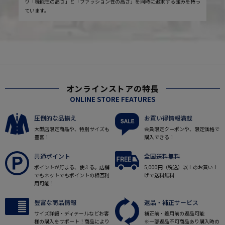
り「機能性の高さ」と「ファッション性の高さ」を同時に追求する強みを持っ
ています。
オンラインストアの特長
ONLINE STORE FEATURES
圧倒的な品揃え
お買い得情報満載
大型店限定商品や、特別サイズも
会員限定クーポンや、限定価格で
豊富！
購入できる！
共通ポイント
全国送料無料
ポイントが貯まる、使える。店舗
5,000円（税込）以上のお買い上
でもネットでもポイントの相互利
げで送料無料
用可能！
豊富な商品情報
返品・補正サービス
サイズ詳細・ディテールなどお客
補正前・着用前の返品可能
様の購入をサポート！商品により
※一部返品不可商品あり購入時の