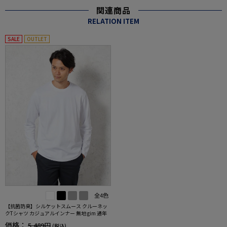
関連商品
RELATION ITEM
SALE
OUTLET
全4色
【抗菌防臭】シルケットスムース クルーネッ
クTシャツ カジュアルインナー 無地 gim 通年
価格：
5,489円
(税込)