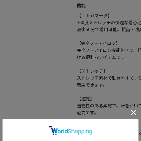
機能
【i-shirtマーク】
360度ストレッチの快適な着心
濯後50分で着用可能。抗菌・
【完全ノーアイロン】
完全ノーアイロン機能付きで、
ける便利なアイテムです。
【ストレッチ】
ストレッチ素材で動きやすく、
着用できます。
【速乾】
速乾性のある素材で、汗をかい
魅力です。
【吸汗】
吸汗性に優れており、汗を素早
性が高いアイテムです。