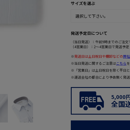
サイズを選ぶ
発送予定日について
（当日発送）：午前9時までのご注文
（4営業日）：2～4営業日で発送予定
※
発送日は土日祝日や棚卸などの
弊社
※当日発送に関するご注意は
こちら
を
※「営業日」は土日祝日を除く平日と
※運送会社の都合により予告無く発送
5,00
全国