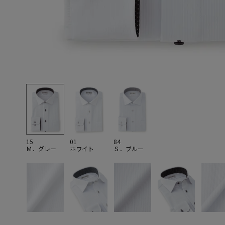
15
01
84
Ｍ．グレー
ホワイト
Ｓ．ブルー