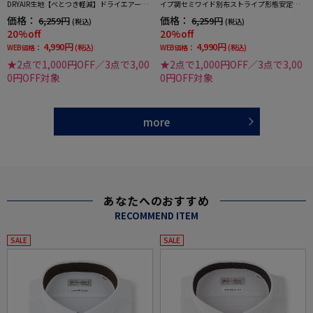
DRYAIR生地【べとつき軽減】ドライエアース
イプ調セミワイド別布ストライプ形態安定ス
トライプ調セミワイド別布ストライプ形態安
トレッチ防汚効果吸汗速乾ワイシャツ通年
価格：
価格：
6,259円
6,259円
(税込)
(税込)
定ストレッチ防汚効果吸汗速乾ワイシャツ春
20%off
20%off
夏
4,990円
4,990円
WEB価格：
(税込)
WEB価格：
(税込)
★2点で1,000円OFF／3点で3,00
★2点で1,000円OFF／3点で3,00
0円OFF対象
0円OFF対象
more
あなたへのおすすめ
RECOMMEND ITEM
SALE
SALE