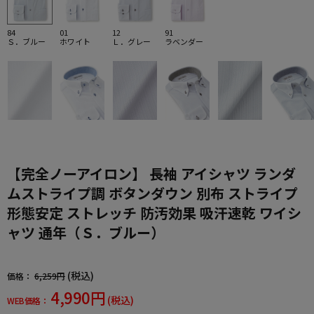
84
01
12
91
Ｓ．ブルー
ホワイト
Ｌ．グレー
ラベンダー
【完全ノーアイロン】 長袖 アイシャツ ランダ
ムストライプ調 ボタンダウン 別布 ストライプ
形態安定 ストレッチ 防汚効果 吸汗速乾 ワイシ
ャツ 通年（Ｓ．ブルー）
(税込)
価格：
6,259円
4,990円
(税込)
WEB価格：