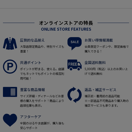
オンラインストアの特長
ONLINE STORE FEATURES
圧倒的な品揃え
お買い得情報満載
大型店限定商品や、特別サイズも
会員限定クーポンや、限定価格で
豊富！
購入できる！
共通ポイント
全国送料無料
ポイントが貯まる、使える。店舗
5,000円（税込）以上のお買い上
でもネットでもポイントの相互利
げで送料無料
用可能！
豊富な商品情報
返品・補正サービス
サイズ詳細・ディテールなどお客
補正前・着用前の返品可能
様の購入をサポート！商品により
※一部返品不可商品あり購入時の
店頭在庫も表示。
補正サービスも承ります。
アフターケア
全国のはるやま店舗が、購入後も
安心サポート