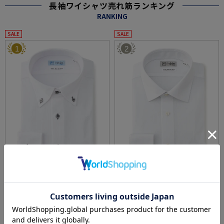
長袖ワイシャツ売れ筋ランキング
RANKING
SALE
SALE
1
2
全3色
全3色
【冷感/完全ノーアイロン】長袖アイシャツ
【完全ノーアイロン】長袖アイシャツシャド
【バイオセンサークール】ストライプ調ボタ
ーストライプセミワイド形態安定ストレッチ
ンダウンストライプ形態安定ストレッチ防汚
吸汗速乾ワイシャツ通年
価格：
価格：
6,259円
4,290円
(税込)
(税込)
効果吸汗速乾ワイシャツ春夏