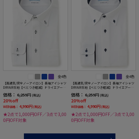
全4色
全4色
【高通気/完全ノーアイロン】長袖アイシャツ
【高通気/完全ノーアイロン】長袖アイシャツ
DRYAIR生地【べとつき軽減】ドライエアー刺
DRYAIR生地【べとつき軽減】ドライエアーチ
し子調ボタンダウン別布織柄無地形態安定ス
ドリ調ボタンダウン別布千鳥格子形態安定ス
価格：
価格：
6,259円
6,259円
(税込)
(税込)
トレッチ防汚効果吸汗速乾ワイシャツ春夏
トレッチ防汚効果吸汗速乾ワイシャツ春夏
20%off
20%off
4,990円
4,990円
WEB価格：
(税込)
WEB価格：
(税込)
★2点で1,000円OFF／3点で3,00
★2点で1,000円OFF／3点で3,00
0円OFF対象
0円OFF対象