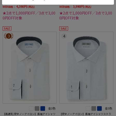
30%off
7%off
4,390円
3,990円
WEB価格：
(税込)
WEB価格：
(税込)
★2点で1,000円OFF／3点で3,00
★2点で1,000円OFF／3点で3,00
0円OFF対象
0円OFF対象
SALE
SALE
3
4
全3色
全3色
【高通気/完全ノーアイロン】長袖アイシャツ
【完全ノーアイロン】長袖アイシャツストラ