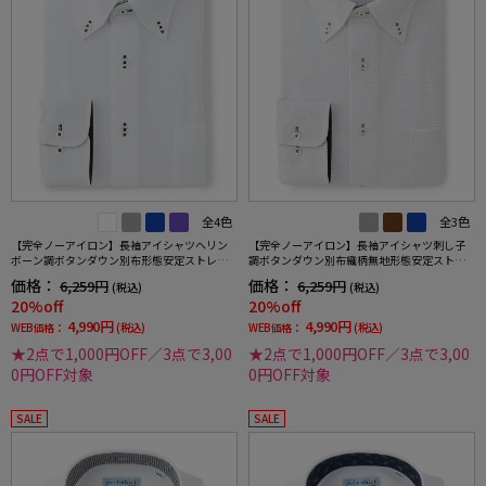
全4色
全3色
【完全ノーアイロン】長袖アイシャツヘリン
【完全ノーアイロン】長袖アイシャツ刺し子
ボーン調ボタンダウン別布形態安定ストレッ
調ボタンダウン別布織柄無地形態安定ストレ
チ防汚効果吸汗速乾ワイシャツ通年
ッチ防汚効果吸汗速乾ワイシャツ通年
価格：
価格：
6,259円
6,259円
(税込)
(税込)
20%off
20%off
4,990円
4,990円
WEB価格：
(税込)
WEB価格：
(税込)
★2点で1,000円OFF／3点で3,00
★2点で1,000円OFF／3点で3,00
0円OFF対象
0円OFF対象
SALE
SALE