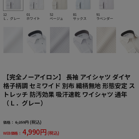
12
01
52
81
91
Ｌ．グレー
ホワイト
ベージュ
サックス
ラベンダー
【完全ノーアイロン】 長袖 アイシャツ ダイヤ
格子柄調 セミワイド 別布 織柄無地 形態安定 ス
トレッチ 防汚効果 吸汗速乾 ワイシャツ 通年
（Ｌ．グレー）
(税込)
価格：
6,259円
4,990円
(税込)
WEB価格：