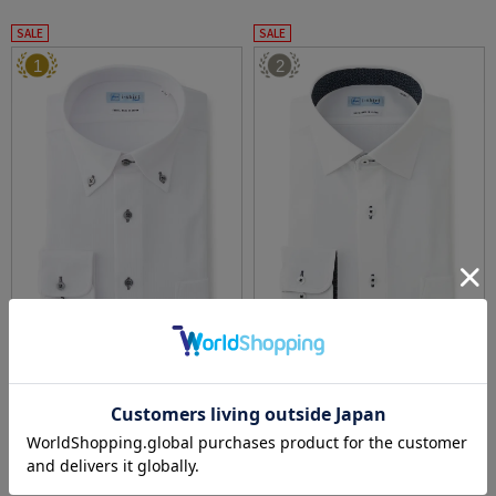
SALE
SALE
1
2
全3色
全3色
【冷感/完全ノーアイロン】長袖アイシャツ
【高通気/完全ノーアイロン】長袖アイシャツ
【バイオセンサークール】ストライプ調ボタ
DRYAIR生地【べとつき軽減】ドライエアース
ンダウンストライプ形態安定ストレッチ防汚
トライプ調セミワイド別布ストライプ形態安
価格：
価格：
6,259円
6,259円
(税込)
(税込)
効果吸汗速乾ワイシャツ春夏
定ストレッチ防汚効果吸汗速乾ワイシャツ春
30%off
20%off
夏
4,390円
4,990円
WEB価格：
(税込)
WEB価格：
(税込)