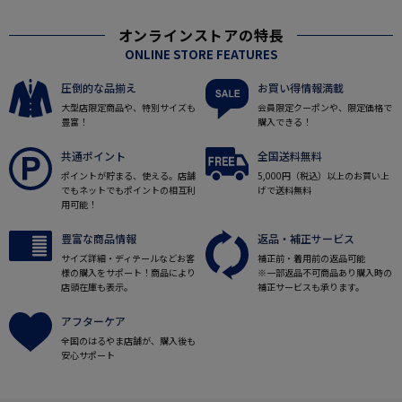
オンラインストアの特長
ONLINE STORE FEATURES
圧倒的な品揃え
お買い得情報満載
大型店限定商品や、特別サイズも
会員限定クーポンや、限定価格で
豊富！
購入できる！
共通ポイント
全国送料無料
ポイントが貯まる、使える。店舗
5,000円（税込）以上のお買い上
でもネットでもポイントの相互利
げで送料無料
用可能！
豊富な商品情報
返品・補正サービス
サイズ詳細・ディテールなどお客
補正前・着用前の返品可能
様の購入をサポート！商品により
※一部返品不可商品あり購入時の
店頭在庫も表示。
補正サービスも承ります。
アフターケア
全国のはるやま店舗が、購入後も
安心サポート