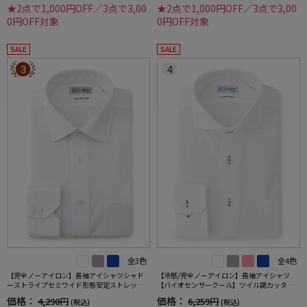
★2点で1,000円OFF／3点で3,00
★2点で1,000円OFF／3点で3,00
0円OFF対象
0円OFF対象
SALE
SALE
3
4
全3色
全4色
【完全ノーアイロン】長袖アイシャツシャド
【冷感/完全ノーアイロン】長袖アイシャツ
ーストライプセミワイド形態安定ストレッチ
【バイオセンサークール】ツイル調カッタウ
吸汗速乾ワイシャツ通年
ェイ織柄無地形態安定ストレッチ防汚効果吸
価格：
価格：
4,290円
6,259円
(税込)
(税込)
汗速乾ワイシャツ春夏