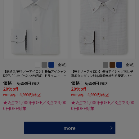
全3色
全3色
【高通気/完全ノーアイロン】長袖アイシャツ
【完全ノーアイロン】長袖アイシャツ刺し子
DRYAIR生地【べとつき軽減】ドライエアース
調ボタンダウン別布織柄無地形態安定ストレ
トライプ調セミワイド別布ストライプ形態安
ッチ防汚効果吸汗速乾ワイシャツ通年
価格：
価格：
6,259円
6,259円
(税込)
(税込)
定ストレッチ防汚効果吸汗速乾ワイシャツ春
20%off
20%off
夏
4,990円
4,990円
WEB価格：
(税込)
WEB価格：
(税込)
★2点で1,000円OFF／3点で3,00
★2点で1,000円OFF／3点で3,00
0円OFF対象
0円OFF対象
more