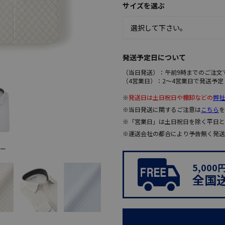
サイズを選ぶ
発送予定日について
（当日発送）：午前9時までのご注文
（4営業日）：2～4営業日で発送予定
※
発送日は土日祝日や棚卸などの
弊社
※当日発送に関するご注意は
こちら
を
※「営業日」は土日祝日を除く平日と
※運送会社の都合により予告無く発送
ー
5,00
全国