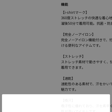
機能
【i-shirtマーク】
360度ストレッチの快適な着心
濯後50分で着用可能。抗菌・
【完全ノーアイロン】
完全ノーアイロン機能付きで、
ける便利なアイテムです。
【ストレッチ】
ストレッチ素材で動きやすく、
着用できます。
【速乾】
速乾性のある素材で、汗をかい
魅力です。
【吸汗】
吸汗性に優れており、汗を素早
性が高いアイテムです。