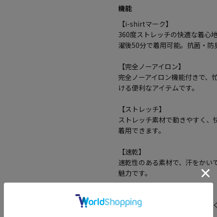
機能
【i-shirtマーク】
360度ストレッチの快適な着心
濯後50分で着用可能。抗菌・
【完全ノーアイロン】
完全ノーアイロン機能付きで、
ける便利なアイテムです。
【ストレッチ】
ストレッチ素材で動きやすく、
着用できます。
【速乾】
速乾性のある素材で、汗をかい
魅力です。
【吸汗】
吸汗性に優れており、汗を素早
性が高いアイテムです。