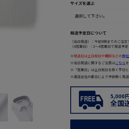
サイズを選ぶ
発送予定日について
（当日発送）：午前9時までのご注文
（4営業日）：2～4営業日で発送予定
※
発送日は土日祝日や棚卸などの
弊社
※当日発送に関するご注意は
こちら
を
※「営業日」は土日祝日を除く平日と
※運送会社の都合により予告無く発送
5,00
全国