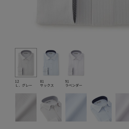
12
81
91
Ｌ．グレー
サックス
ラベンダー