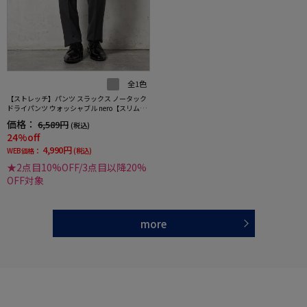
全1色
【ストレッチ】パンツ スラックス ノータック
ドライパンツ ウォッシャブル nero【スリムデ
ザイン】
価格：
6,589円
(税込)
24%off
4,990円
WEB価格：
(税込)
★2点目10%OFF/3点目以降20%
OFF対象
more