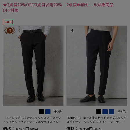
★2点目10%OFF/3点目以降20%
2点目半額セール対象商品
OFF対象
SALE
3
4
全2色
全3色
【ストレッチ】パンツスラックスノータック
【AIRSUIT】裾上げ済みセットアップスラック
ドライパンツウォッシャブルnero【スリムデ
スパンツノータック防シワ（イージーケア）
ザイン】
ストレッチ通年吸水速乾UVカット春夏
価格：
価格：
6,589円
4,950円
(税込)
(税込)