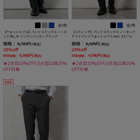
全3色
全2色
【ウォッシャブル】パンツ スラックス ノータ
【ストレッチ】パンツ スラックス ノータック
ック 防しわ リッケンバッカーブラック
ドライパンツ ウォッシャブル nero【スリムデ
ザイン】
価格：
価格：
8,789円
6,589円
(税込)
(税込)
20%off
24%off
6,990円
4,990円
WEB価格：
(税込)
WEB価格：
(税込)
★2点目10%OFF/3点目以降20%
★2点目10%OFF/3点目以降20%
OFF対象
OFF対象
SALE