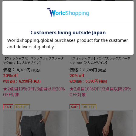
全1色
全1色
【ウォッシャブル】パンツスラックスノータ
【ウォッシャブル】パンツスラックスノータ
ックnero【スリムデザイン】
ックnero【スリムデザイン】
価格：
価格：
8,789円
8,789円
(税込)
(税込)
20%off
20%off
6,990円
6,990円
WEB価格：
(税込)
WEB価格：
(税込)
★2点目10%OFF/3点目以降20%
★2点目10%OFF/3点目以降20%
OFF対象
OFF対象
SALE
OUTLET
SALE
OUTLET