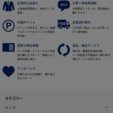
圧倒的な品揃え
お買い得情報満載
大型店限定商品や、特別サイズも
会員限定クーポンや、限定価格で
豊富！
購入できる！
共通ポイント
全国送料無料
ポイントが貯まる、使える。店舗
5,000円（税込）以上のお買い上
でもネットでもポイントの相互利
げで送料無料
用可能！
豊富な商品情報
返品・補正サービス
サイズ詳細・ディテールなどお客
補正前・着用前の返品可能
様の購入をサポート！商品により
※一部返品不可商品あり購入時の
店頭在庫も表示。
補正サービスも承ります。
アフターケア
全国のはるやま店舗が、購入後も
安心サポート
カテゴリー
メンズ