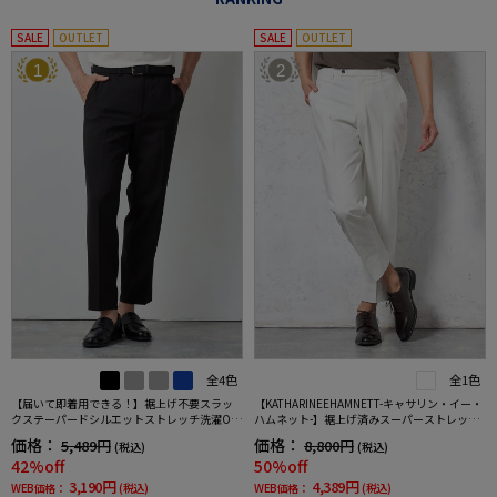
SALE
OUTLET
SALE
OUTLET
1
2
全4色
全1色
【届いて即着用できる！】裾上げ不要スラッ
【KATHARINEEHAMNETT-キャサリン・イー・
クステーパードシルエットストレッチ洗濯OK
ハムネット-】裾上げ済みスーパーストレッチ
イージーケア【SmartPick！】
パンツチノパンウォッシャブルホワイト無地
価格：
価格：
5,489円
8,800円
(税込)
(税込)
42%off
50%off
3,190円
4,389円
WEB価格：
(税込)
WEB価格：
(税込)