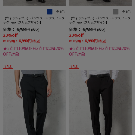
全1色
全1色
【ウォッシャブル】パンツ スラックス ノータ
【ウォッシャブル】パンツ スラックス ノータ
ック nero【スリムデザイン】
ック nero【スリムデザイン】
価格：
価格：
8,789円
8,789円
(税込)
(税込)
20%off
20%off
6,990円
6,990円
WEB価格：
(税込)
WEB価格：
(税込)
★2点目10%OFF/3点目以降20%
★2点目10%OFF/3点目以降20%
OFF対象
OFF対象
SALE
SALE