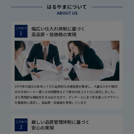
はるやまについて
ABOUT US
幅広い仕入れ体制に基づく
こだわり
1
高品質・低価格の実現
1974年の設立以来培ってきた圧倒的な流通経路を駆使し、大量仕入れや国内
外の生地メーカー様との共同開発などで素材の低コスト化に成功しました。
また実用的な機能性を生み出す仕立て、ディテールにまで気を配ったデザイン
を徹底的に追求し、高品質・低価格を実現しています
厳しい品質管理体制に基づく
こだわり
2
安心の実現