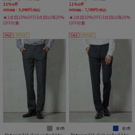
32%off
11%off
5,990円
7,789円
WEB価格：
(税込)
WEB価格：
(税込)
★2点目10%OFF/3点目以降20%
★2点目10%OFF/3点目以降20%
OFF対象
OFF対象
SALE
OUTLET
SALE
OUTLET
全1色
全1色
【ウォッシャブル】パンツノータックストレ
【ウォッシャブル】パンツノータックストレ