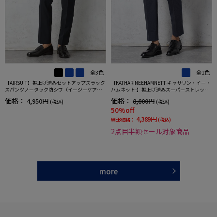
全3色
全1色
【AIRSUIT】裾上げ済みセットアップスラック
【KATHARINEEHAMNETT-キャサリン・イー・
スパンツノータック防シワ（イージーケア）
ハムネット-】裾上げ済みスーパーストレッチ
ストレッチ通年吸水速乾UVカット春夏
パンツチノパンウォッシャブルネイビー無地
価格：
価格：
4,950円
8,800円
(税込)
(税込)
50%off
4,389円
WEB価格：
(税込)
2点目半額セール対象商品
more