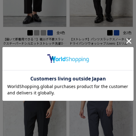
全4色
全2色
【届いて即着用できる！】裾上げ不要スラッ
【ストレッチ】パンツスラックスノータック
クステーパードシルエットストレッチ洗濯OK
ドライパンツウォッシャブルnero【スリムデ
イージーケア【SmartPick！】
ザイン】
価格：
価格：
5,489円
6,589円
(税込)
(税込)
42%off
24%off
3,190円
4,990円
WEB価格：
(税込)
WEB価格：
(税込)
★2点目10%OFF/3点目以降20%
★2点目10%OFF/3点目以降20%
OFF対象
OFF対象
SALE
OUTLET
3
4