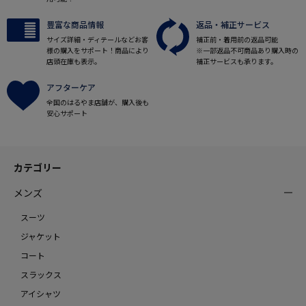
豊富な商品情報
返品・補正サービス
サイズ詳細・ディテールなどお客
補正前・着用前の返品可能
様の購入をサポート！商品により
※一部返品不可商品あり購入時の
店頭在庫も表示。
補正サービスも承ります。
アフターケア
全国のはるやま店舗が、購入後も
安心サポート
カテゴリー
メンズ
スーツ
ジャケット
コート
スラックス
アイシャツ