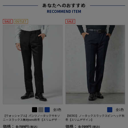
あなたへのおすすめ
RECOMMEND ITEM
SALE
OUTLET
SALE
全3色
全1色
【ウォッシャブル】パンツノータックサキソ
【NERO】ノータックスラックスピンヘッド秋
ニースラックス無地nero秋冬【スリムデザイ
冬【スリムデザイン】
ン】
価格：
価格：
8,789円
8,789円
(税込)
(税込)