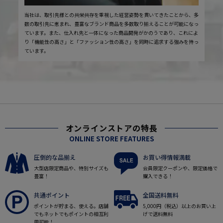
当社は、取引先様との共栄共存を重視した経営姿勢を貫いてきたことから、多
数の取引先に恵まれ、豊富なブランド商品を多数取り揃えることが可能になっ
ています。また、仕入れ先と一体になった商品開発がかのうであり、これによ
り「機能性の高さ」と「ファッション性の高さ」を同時に追求する強みを持っ
ています。
オンラインストアの特長
ONLINE STORE FEATURES
圧倒的な品揃え
お買い得情報満載
大型店限定商品や、特別サイズも
会員限定クーポンや、限定価格で
豊富！
購入できる！
共通ポイント
全国送料無料
ポイントが貯まる、使える。店舗
5,000円（税込）以上のお買い上
でもネットでもポイントの相互利
げで送料無料
用可能！