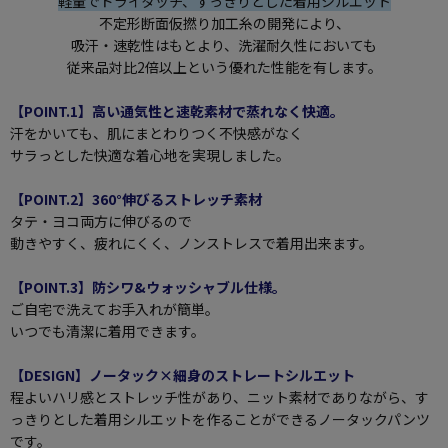
軽量でドライタッチ、すっきりとした着用シルエット
不定形断面仮撚り加工糸の開発により、
吸汗・速乾性はもとより、洗濯耐久性においても
従来品対比2倍以上という優れた性能を有します。
【POINT.1】高い通気性と速乾素材で蒸れなく快適。
汗をかいても、肌にまとわりつく不快感がなく
サラっとした快適な着心地を実現しました。
【POINT.2】360°伸びるストレッチ素材
タテ・ヨコ両方に伸びるので
動きやすく、疲れにくく、ノンストレスで着用出来ます。
【POINT.3】防シワ&ウォッシャブル仕様。
ご自宅で洗えてお手入れが簡単。
いつでも清潔に着用できます。
【DESIGN】ノータック×細身のストレートシルエット
程よいハリ感とストレッチ性があり、ニット素材でありながら、す
っきりとした着用シルエットを作ることができるノータックパンツ
です。