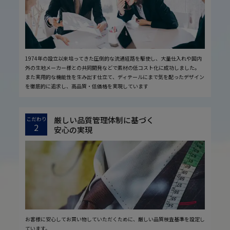
1974年の設立以来培ってきた圧倒的な流通経路を駆使し、大量仕入れや国内
外の生地メーカー様との共同開発などで素材の低コスト化に成功しました。
また実用的な機能性を生み出す仕立て、ディテールにまで気を配ったデザイン
を徹底的に追求し、高品質・低価格を実現しています
厳しい品質管理体制に基づく
こだわり
2
安心の実現
お客様に安心してお買い物していただくために、厳しい品質検査基準を設定し
ています。