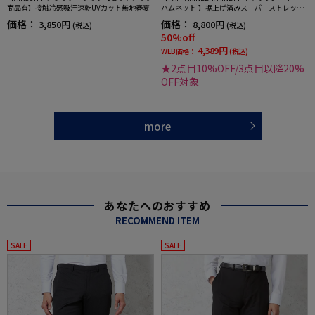
商品有】接触冷感吸汗速乾UVカット無地春夏
ハムネット-】裾上げ済みスーパーストレッチ
パンツチノパンウォッシャブルライトグレー
価格：
価格：
3,850円
8,800円
(税込)
(税込)
無地
50%off
4,389円
WEB価格：
(税込)
★2点目10%OFF/3点目以降20%
OFF対象
more
あなたへのおすすめ
RECOMMEND ITEM
SALE
SALE