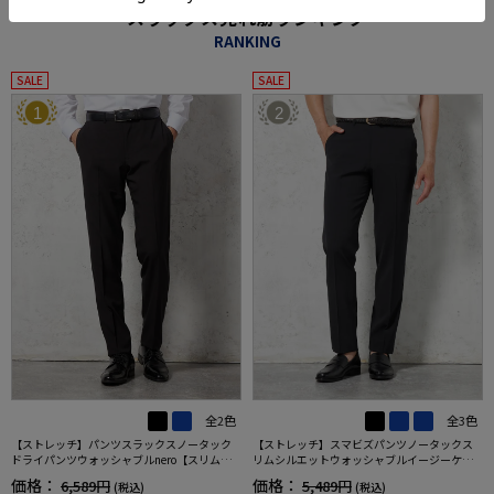
スラックス売れ筋ランキング
RANKING
SALE
SALE
1
2
全2色
全3色
【ストレッチ】パンツスラックスノータック
【ストレッチ】スマビズパンツノータックス
ドライパンツウォッシャブルnero【スリムデ
リムシルエットウォッシャブルイージーケア
ザイン】
スラックス
価格：
価格：
6,589円
5,489円
(税込)
(税込)