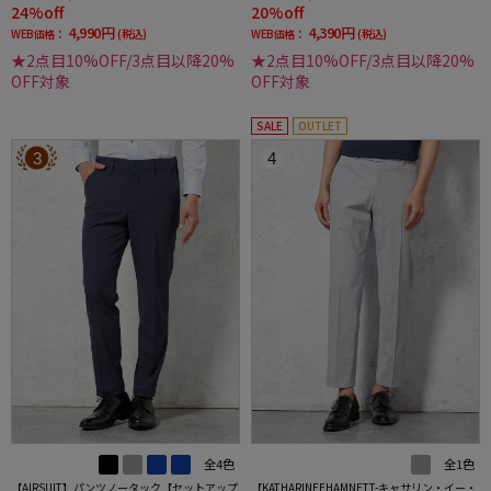
24%off
20%off
4,990円
4,390円
WEB価格：
(税込)
WEB価格：
(税込)
★2点目10%OFF/3点目以降20%
★2点目10%OFF/3点目以降20%
OFF対象
OFF対象
SALE
OUTLET
3
4
全4色
全1色
【AIRSUIT】パンツノータック【セットアップ
【KATHARINEEHAMNETT-キャサリン・イー・