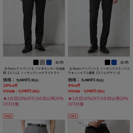
全3色
全2色
【i-Pants-アイパンツ-】バイオセンサー生地使
【i-Pants-アイパンツ-】ノータックスラックス
用【スリム】ノータックシャドウストライプ
ウォッシャブル春夏【スリムデザイン】
スラックスnero【スリムデザイン】
価格：
価格：
9,889円
5,489円
(税込)
(税込)
29%off
9%off
6,990円
4,990円
WEB価格：
(税込)
WEB価格：
(税込)
★2点目10%OFF/3点目以降20%
★2点目10%OFF/3点目以降20%
OFF対象
OFF対象
SALE
SALE