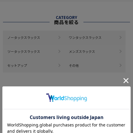
CATEGORY
商品を絞る
ノータックスラックス
ワンタックスラックス
ツータックスラックス
メンズスラックス
セットアップ
その他
#この商品に関するタグで探す
#M_office_casual
#cool
#i-pants
#washable_pants
#2点10%OFF、3点目以降20%OFF対象商品（スラックス）
#summerbusiness26
もっと見る
※クリックするとタグに関連した商品が表示されます。