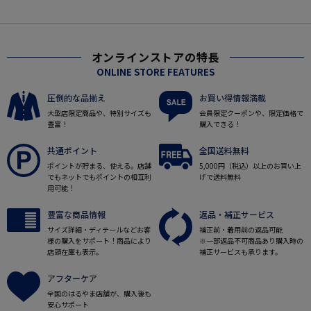
オンラインストアの特長
ONLINE STORE FEATURES
圧倒的な品揃え
お買い得情報満載
大型店限定商品や、特別サイズも
会員限定クーポンや、限定価格で
豊富！
購入できる！
共通ポイント
全国送料無料
ポイントが貯まる、使える。店舗
5,000円（税込）以上のお買い上
でもネットでもポイントの相互利
げで送料無料
用可能！
豊富な商品情報
返品・補正サービス
サイズ詳細・ディテールなどお客
補正前・着用前の返品可能
様の購入をサポート！商品により
※一部返品不可商品あり購入時の
店頭在庫も表示。
補正サービスも承ります。
アフターケア
全国のはるやま店舗が、購入後も
安心サポート