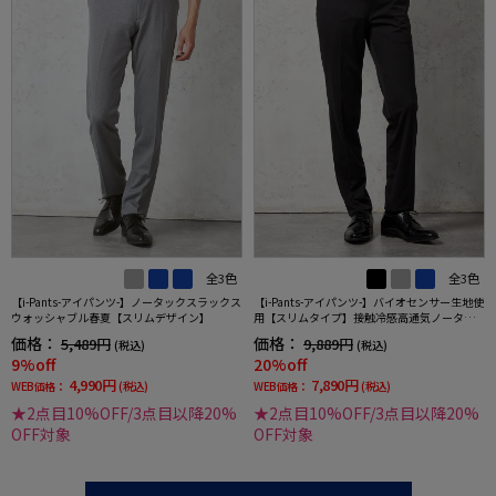
全3色
全3色
【i-Pants-アイパンツ-】ノータックスラックス
【i-Pants-アイパンツ-】バイオセンサー生地使
ウォッシャブル春夏【スリムデザイン】
用【スリムタイプ】接触冷感高通気ノータッ
クシャドウストライプスラックスnero春夏
価格：
価格：
5,489円
9,889円
(税込)
(税込)
【スリムデザイン】
9%off
20%off
4,990円
7,890円
WEB価格：
(税込)
WEB価格：
(税込)
★2点目10%OFF/3点目以降20%
★2点目10%OFF/3点目以降20%
OFF対象
OFF対象