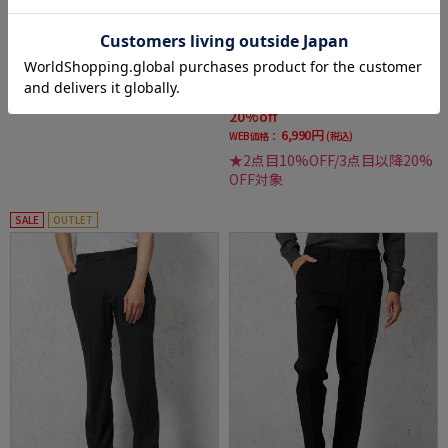
全4色
全2色
【AIRSUIT】パンツノータック【セットアップ
【リッケンバッカー】ノータックパンツスト
商品有】接触冷感吸汗速乾UVカット無地春夏
レッチ吸水速乾ウォッシャブル春夏
価格：
価格：
3,850円
8,789円
(税込)
(税込)
20%off
6,990円
WEB価格：
(税込)
★2点目10%OFF/3点目以降20%
OFF対象
SALE
OUTLET