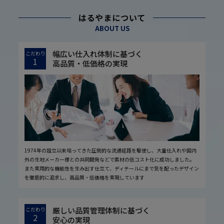
はるやまについて
ABOUT US
幅広い仕入れ体制に基づく
こだわり
1
高品質・低価格の実現
1974年の設立以来培ってきた圧倒的な流通経路を駆使し、大量仕入れや国内
外の生地メーカー様との共同開発などで素材の低コスト化に成功しました。
また実用的な機能性を生み出す仕立て、ディテールにまで気を配ったデザイン
を徹底的に追求し、高品質・低価格を実現しています
厳しい品質管理体制に基づく
こだわり
2
安心の実現