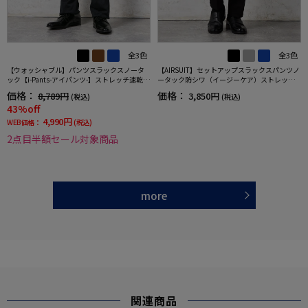
全3色
全3色
【ウォッシャブル】パンツスラックスノータ
【AIRSUIT】セットアップスラックスパンツノ
ック【i-Pants-アイパンツ-】ストレッチ速乾ス
ータック防シワ（イージーケア）ストレッチ
トライプリッケンバッカー
通年吸水速乾UVカット
価格：
価格：
8,789円
3,850円
(税込)
(税込)
43%off
4,990円
WEB価格：
(税込)
2点目半額セール対象商品
more
関連商品