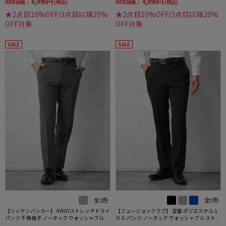
6,990円
4,990円
WEB価格：
(税込)
WEB価格：
(税込)
★2点目10%OFF/3点目以降20%
★2点目10%OFF/3点目以降20%
OFF対象
OFF対象
SALE
SALE
全1色
全3色
【リッケンバッカー】 4WAYストレッチドライ
【フュージョンクラブ】 定番 ポリエステル１
パンツ 千鳥格子 ノータック ウォッシャブル 春
００ パンツ ノータック ウォッシャブル ストレ
夏
ッチ 春夏