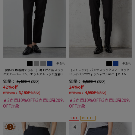
全4色
全2色
【届いて即着用できる！】裾上げ不要スラッ
【ストレッチ】パンツスラックスノータック
クステーパードシルエットストレッチ洗濯OK
ドライパンツウォッシャブルnero【スリムデ
イージーケア【SmartPick！】
ザイン】
価格：
価格：
5,489円
6,589円
(税込)
(税込)
42%off
24%off
3,190円
4,990円
WEB価格：
(税込)
WEB価格：
(税込)
★2点目10%OFF/3点目以降20%
★2点目10%OFF/3点目以降20%
OFF対象
OFF対象
SALE
OUTLET
3
4