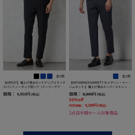
全3色
全1色
【AIRSUIT】裾上げ済みセットアップスラック
【KATHARINEEHAMNETT-キャサリン・イー・
スパンツノータック防シワ（イージーケア）
ハムネット-】裾上げ済みスーパーストレッチ
ストレッチ通年吸水速乾UVカット春夏
パンツチノパンウォッシャブルネイビー無地
価格：
価格：
4,950円
8,800円
(税込)
(税込)
50%off
4,389円
WEB価格：
(税込)
2点目半額セール対象商品