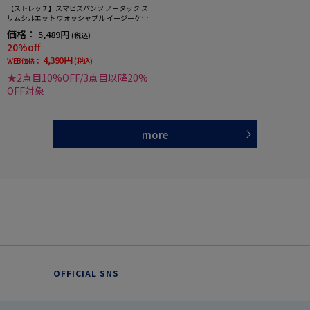
【ストレッチ】スマビズパンツ ノータック ス
リムシルエット ウォッシャブル イージーケア
スラックス
価格：
5,489円
(税込)
20%off
4,390円
WEB価格：
(税込)
★2点目10%OFF/3点目以降20%
OFF対象
more
OFFICIAL SNS