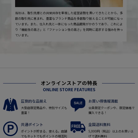
当社は、取引先様との共栄共存を重視した経営姿勢を貫いてきたことから、多
数の取引先に恵まれ、豊富なブランド商品を多数取り揃えることが可能になっ
ています。また、仕入れ先と一体になった商品開発がかのうであり、これによ
り「機能性の高さ」と「ファッション性の高さ」を同時に追求する強みを持っ
ています。
オンラインストアの特長
ONLINE STORE FEATURES
圧倒的な品揃え
お買い得情報満載
大型店限定商品や、特別サイズも
会員限定クーポンや、限定価格で
豊富！
購入できる！
共通ポイント
全国送料無料
ポイントが貯まる、使える。店舗
5,000円（税込）以上のお買い上
でもネットでもポイントの相互利
げで送料無料