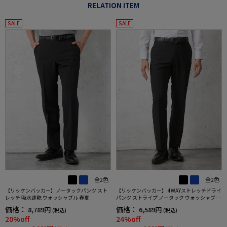
RELATION ITEM
SALE
SALE
全2色
全2色
【リッケンバッカー】ノータックパンツ スト
【リッケンバッカー】 4WAYストレッチドライ
レッチ 吸水速乾 ウォッシャブル 春夏
パンツ ストライプ ノータック ウォッシャブル
春夏
価格：
価格：
8,789円
6,589円
(税込)
(税込)
20%off
24%off