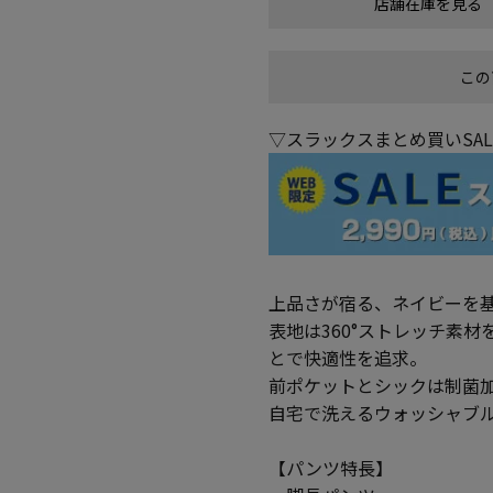
店舗在庫を見る
この
▽スラックスまとめ買いSA
上品さが宿る、ネイビーを
表地は360°ストレッチ素
とで快適性を追求。
前ポケットとシックは制菌
自宅で洗えるウォッシャブ
【パンツ特長】