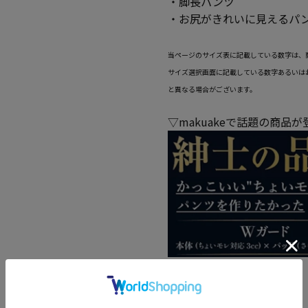
・脚長パンツ
・お尻がきれいに見えるパ
当ページのサイズ表に記載している数字は、
サイズ選択画面に記載している数字あるいは
と異なる場合がございます。
▽makuakeで話題の商品
機能
【ストレッチ】