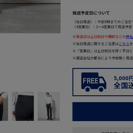
発送予定日について
（当日発送）：午前9時までのご注文
（4営業日）：2～4営業日で発送予定
※
発送日は土日祝日や棚卸などの
弊社
※当日発送に関するご注意は
こちら
を
※「営業日」は土日祝日を除く平日と
※運送会社の都合により予告無く発送
5,00
全国