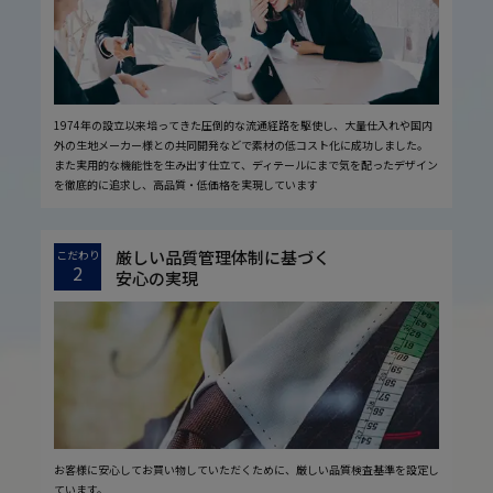
1974年の設立以来培ってきた圧倒的な流通経路を駆使し、大量仕入れや国内
外の生地メーカー様との共同開発などで素材の低コスト化に成功しました。
また実用的な機能性を生み出す仕立て、ディテールにまで気を配ったデザイン
を徹底的に追求し、高品質・低価格を実現しています
厳しい品質管理体制に基づく
こだわり
2
安心の実現
お客様に安心してお買い物していただくために、厳しい品質検査基準を設定し
ています。