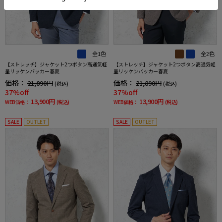
全1色
全2色
【ストレッチ】ジャケット2つボタン高通気軽
【ストレッチ】ジャケット2つボタン高通気軽
量リッケンバッカー春夏
量リッケンバッカー春夏
価格：
価格：
21,890円
21,890円
(税込)
(税込)
37%off
37%off
13,900円
13,900円
WEB価格：
(税込)
WEB価格：
(税込)
SALE
OUTLET
SALE
OUTLET