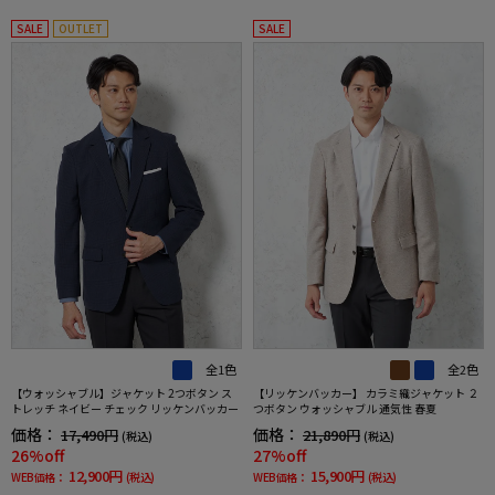
SALE
OUTLET
SALE
全1色
全2色
【ウォッシャブル】ジャケット 2つボタン ス
【リッケンバッカー】 カラミ織ジャケット ２
トレッチ ネイビー チェック リッケンバッカー
つボタン ウォッシャブル 通気性 春夏
価格：
価格：
17,490円
21,890円
(税込)
(税込)
26%off
27%off
12,900円
15,900円
WEB価格：
(税込)
WEB価格：
(税込)