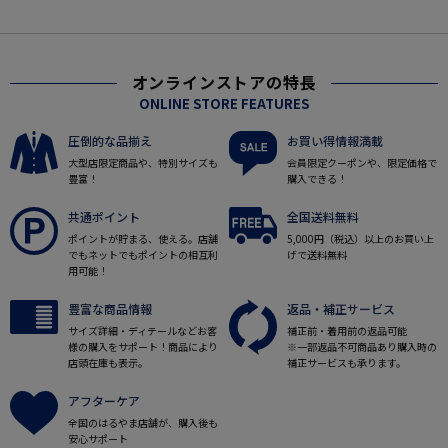
オンラインストアの特長
ONLINE STORE FEATURES
圧倒的な品揃え
お買い得情報満載
大型店限定商品や、特別サイズも
会員限定クーポンや、限定価格で
豊富！
購入できる！
共通ポイント
全国送料無料
ポイントが貯まる、使える。店舗
5,000円（税込）以上のお買い上
でもネットでもポイントの相互利
げで送料無料
用可能！
豊富な商品情報
返品・補正サービス
サイズ詳細・ディテールなどお客
補正前・着用前の返品可能
様の購入をサポート！商品により
※一部返品不可商品あり購入時の
店頭在庫も表示。
補正サービスも承ります。
アフターケア
全国のはるやま店舗が、購入後も
安心サポート