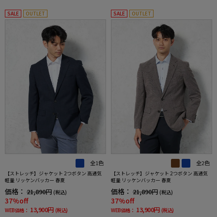
SALE
OUTLET
SALE
OUTLET
全1色
全2色
【ストレッチ】ジャケット 2つボタン 高通気
【ストレッチ】ジャケット 2つボタン 高通気
軽量 リッケンバッカー 春夏
軽量 リッケンバッカー 春夏
価格：
価格：
21,890円
21,890円
(税込)
(税込)
37%off
37%off
13,900円
13,900円
WEB価格：
(税込)
WEB価格：
(税込)