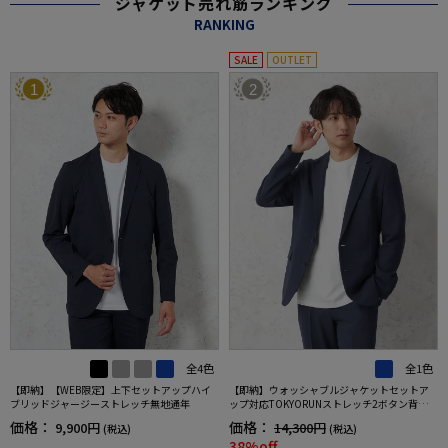
ジャケット売れ筋ランキング
RANKING
SALE
OUTLET
1
2
全4色
全1色
【即納】【WEB限定】上下セットアップハイ
【即納】ウォッシャブルジャケットセットア
ブリッドジャージーストレッチ無地通年
ップ対応TOKYORUNストレッチ2ボタン背抜き
仕様ブレスエフェクト生地春夏
価格：
価格：
9,900円
14,300円
(税込)
(税込)
38%off