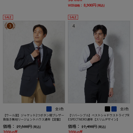
8,900円
WEB価格：
(税込)
SALE
SALE
3
4
全1色
全2色
【ウール混】ジャケット2つボタン紺ブレザー
【リバーシブル】ベストシャドウストライプR
背抜き無地リージェントハウス通年【定番】
ESPECTNERO通年【スリムデザイン】
価格：
価格：
27,500円
17,490円
(税込)
(税込)
20%off
20%off