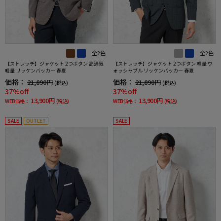
全2色
全2色
【ストレッチ】ジャケット 2つボタン 高通気
【ストレッチ】ジャケット 2つボタン 軽量 ウ
軽量 リッケンバッカー 春夏
ォッシャブル リッケンバッカー 春夏
価格：
価格：
21,890円
21,890円
(税込)
(税込)
37%off
37%off
13,900円
13,900円
WEB価格：
(税込)
WEB価格：
(税込)
SALE
OUTLET
SALE