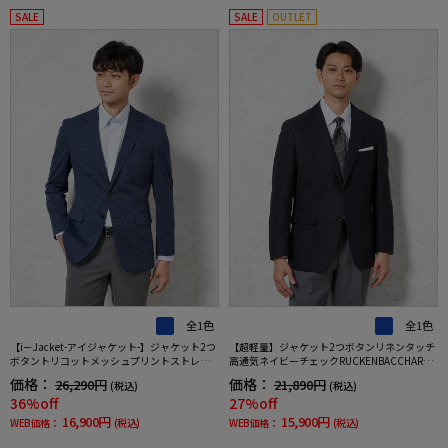
SALE
SALE
OUTLET
全1色
全1色
【i－Jacket-アイジャケット-】ジャケット2つ
【超軽量】ジャケット2つボタンリネンタッチ
ボタントリコットメッシュプリントストレッ
高通気ネイビーチェックRUCKENBACCHAR春
チニット素材高通気軽量春夏
夏
価格：
価格：
26,290円
21,890円
(税込)
(税込)
36%off
27%off
16,900円
15,900円
WEB価格：
(税込)
WEB価格：
(税込)