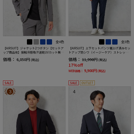
全4色
全3色
【AIRSUIT】ジャケット2つボタン【セットア
【AIRSUIT】上下セットパンツ裾上げ済みセッ
ップ商品有】接触冷感吸汗速乾UVカット無地
トアップ防シワ（イージーケア）ストレッチ
春夏
通年吸汗速乾UVカット2つボタンジャケットノ
価格：
価格：
6,050円
11,990円
(税込)
(税込)
ータックスラックス春夏
17%off
9,900円
WEB価格：
(税込)
SALE
SALE
OUTLET
3
4