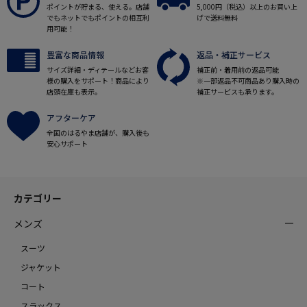
ポイントが貯まる、使える。店舗
5,000円（税込）以上のお買い上
でもネットでもポイントの相互利
げで送料無料
用可能！
豊富な商品情報
返品・補正サービス
サイズ詳細・ディテールなどお客
補正前・着用前の返品可能
様の購入をサポート！商品により
※一部返品不可商品あり購入時の
店頭在庫も表示。
補正サービスも承ります。
アフターケア
全国のはるやま店舗が、購入後も
安心サポート
カテゴリー
メンズ
スーツ
ジャケット
コート
スラックス