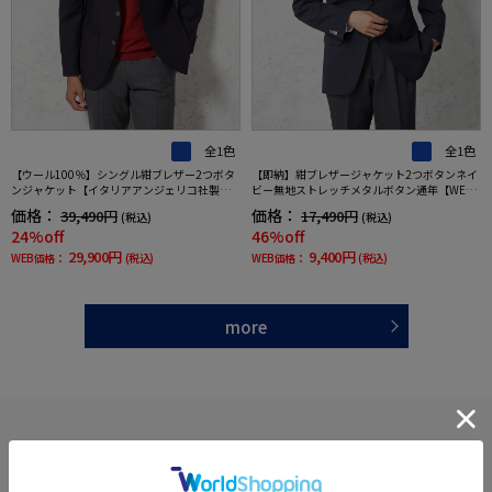
全1色
全1色
【ウール100％】シングル紺ブレザー2つボタ
【即納】紺ブレザージャケット2つボタンネイ
ンジャケット【イタリアアンジェリコ社製生
ビー無地ストレッチメタルボタン通年【WEB
地】ネイビー無地リッケンバッカー通年
限定】【セットアップ対応】
価格：
価格：
39,490円
17,490円
(税込)
(税込)
24%off
46%off
29,900円
9,400円
WEB価格：
(税込)
WEB価格：
(税込)
more
あなたへのおすすめ
RECOMMEND ITEM