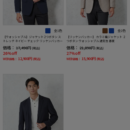
全1色
全2色
【ウォッシャブル】ジャケット 2つボタン ス
【リッケンバッカー】 カラミ織ジャケット ２
トレッチ ネイビー チェック リッケンバッカー
つボタン ウォッシャブル 通気性 春夏
価格：
価格：
17,490円
21,890円
(税込)
(税込)
26%off
27%off
12,900円
15,900円
WEB価格：
(税込)
WEB価格：
(税込)