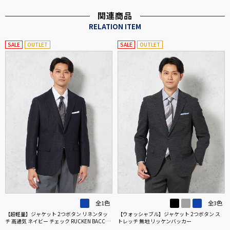
関連商品
RELATION ITEM
SALE
OUTLET
SALE
OUTLET
全1色
全3色
【超軽量】ジャケット 2つボタン リネンタッ
【ウォッシャブル】ジャケット 2つボタン ス
チ 高通気 ネイビー チェック RUCKEN BACCHA
トレッチ 無地 リッケンバッカー
R 春夏