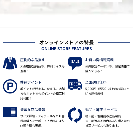
オンラインストアの特長
ONLINE STORE FEATURES
圧倒的な品揃え
お買い得情報満載
大型店限定商品や、特別サイズも
会員限定クーポンや、限定価格で
豊富！
購入できる！
共通ポイント
全国送料無料
ポイントが貯まる、使える。店舗
5,000円（税込）以上のお買い上
でもネットでもポイントの相互利
げで送料無料
用可能！
豊富な商品情報
返品・補正サービス
サイズ詳細・ディテールなどお客
補正前・着用前の返品可能
様の購入をサポート！商品により
※一部返品不可商品あり購入時の
店頭在庫も表示。
補正サービスも承ります。