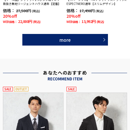
背抜き無地リージェントハウス通年【定番】
ESPECTNERO通年【スリムデザイン】
価格：
価格：
27,500円
17,490円
(税込)
(税込)
20%off
20%off
22,000円
13,992円
WEB価格：
(税込)
WEB価格：
(税込)
more
あなたへのおすすめ
RECOMMEND ITEM
SALE
OUTLET
SALE