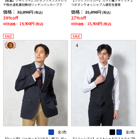
【軽量】ジャケット2つボタンリネンストレッ
【リッケンバッカー】カラミ織ジャケット２
チ吸水速乾裏地無地リッケンバッカーブラッ
つボタンウォッシャブル通気性春夏
ク春夏
価格：
価格：
32,890円
21,890円
(税込)
(税込)
39%off
27%off
19,900円
15,900円
WEB価格：
(税込)
WEB価格：
(税込)
SALE
SALE
3
4
全1色
全2色
【ウール混】ジャケット2つボタン紺ブレザー
【リバーシブル】ベストシャドウストライプR