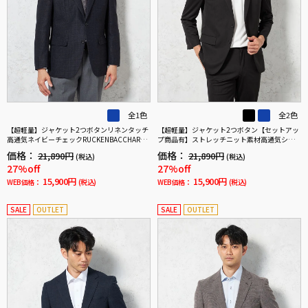
全1色
全2色
【超軽量】ジャケット2つボタンリネンタッチ
【超軽量】ジャケット2つボタン【セットアッ
高通気ネイビーチェックRUCKENBACCHAR春
プ商品有】ストレッチニット素材高通気シャ
夏
ドウストライプi－Jacket-アイジャケット-春
価格：
価格：
21,890円
21,890円
(税込)
(税込)
夏
27%off
27%off
15,900円
15,900円
WEB価格：
(税込)
WEB価格：
(税込)
SALE
OUTLET
SALE
OUTLET