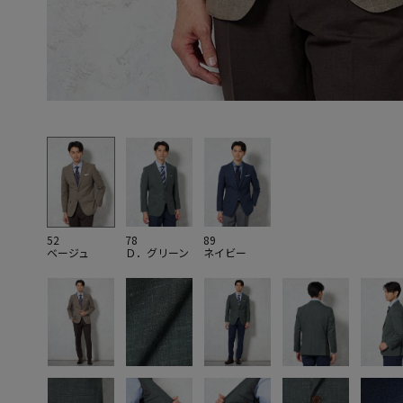
52
78
89
ベージュ
Ｄ．グリーン
ネイビー