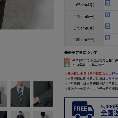
165cm(4号)
170cm(5号)
175cm(6号)
180cm(7号)
発送予定日について
午前9時までのご注文で当日発
2～4営業日で発送予定
※
発送日は土日祝日や棚卸などの
弊社
※当日発送に関するご注意は
こちら
を
※「営業日」は土日祝日を除く平日と
※運送会社の都合により予告無く発送
5,00
全国