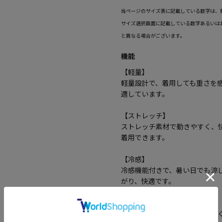
当ページのサイズ表に記載している数字は、
サイズ選択画面に記載している数字あるいは
と異なる場合がございます。
機能
【軽量】
軽量設計で、着用しても重さを
適しています。
【ストレッチ】
ストレッチ素材で動きやすく、
着用できます。
【冷感】
冷感機能付きで、暑い日でも涼
がり、快適です。
【吸汗】
吸汗性に優れており、汗を素早