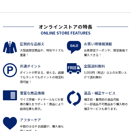
オンラインストアの特長
ONLINE STORE FEATURES
圧倒的な品揃え
お買い得情報満載
大型店限定商品や、特別サイズも
会員限定クーポンや、限定価格で
豊富！
購入できる！
共通ポイント
全国送料無料
ポイントが貯まる、使える。店舗
5,000円（税込）以上のお買い上
でもネットでもポイントの相互利
げで送料無料
用可能！
豊富な商品情報
返品・補正サービス
サイズ詳細・ディテールなどお客
補正前・着用前の返品可能
様の購入をサポート！商品により
※一部返品不可商品あり購入時の
店頭在庫も表示。
補正サービスも承ります。
アフターケア
全国のはるやま店舗が、購入後も
安心サポート