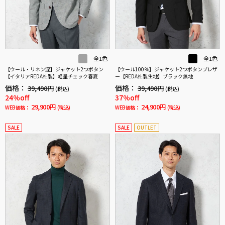
全1色
全1色
【ウール・リネン混】ジャケット2つボタン
【ウール100％】ジャケット2つボタンブレザ
【イタリアREDA社製】軽量チェック春夏
ー【REDA社製生地】ブラック無地
価格：
価格：
39,490円
39,490円
(税込)
(税込)
24%off
37%off
29,900円
24,900円
WEB価格：
(税込)
WEB価格：
(税込)
SALE
SALE
OUTLET