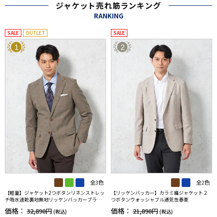
ジャケット売れ筋ランキング
RANKING
SALE
OUTLET
SALE
1
2
全3色
全2色
【軽量】ジャケット2つボタンリネンストレッ
【リッケンバッカー】カラミ織ジャケット２
チ吸水速乾裏地無地リッケンバッカーブラッ
つボタンウォッシャブル通気性春夏
ク春夏
価格：
価格：
32,890円
21,890円
(税込)
(税込)