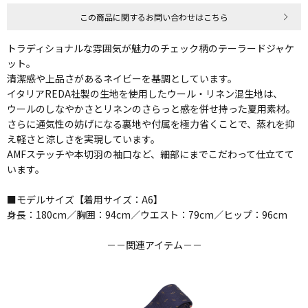
この商品に関するお問い合わせはこちら
トラディショナルな雰囲気が魅力のチェック柄のテーラードジャケ
ット。
清潔感や上品さがあるネイビーを基調としています。
イタリアREDA社製の生地を使用したウール・リネン混生地は、
ウールのしなやかさとリネンのさらっと感を併せ持った夏用素材。
さらに通気性の妨げになる裏地や付属を極力省くことで、蒸れを抑
え軽さと涼しさを実現しています。
AMFステッチや本切羽の袖口など、細部にまでこだわって仕立てて
います。
■モデルサイズ【着用サイズ：A6】
身長：180cm／胸囲：94cm／ウエスト：79cm／ヒップ：96cm
－－関連アイテム－－