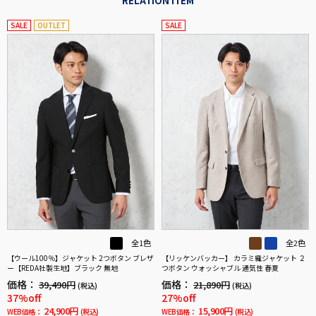
RELATION ITEM
SALE
OUTLET
SALE
全1色
全2色
【ウール100％】ジャケット 2つボタン ブレザ
【リッケンバッカー】 カラミ織ジャケット ２
ー【REDA社製生地】ブラック 無地
つボタン ウォッシャブル 通気性 春夏
価格：
価格：
39,490円
21,890円
(税込)
(税込)
37%off
27%off
24,900円
15,900円
WEB価格：
(税込)
WEB価格：
(税込)