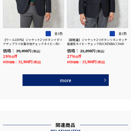
全1色
全1色
【ウール100%】ジャケット2つボタンイタリ
【超軽量】ジャケット2つボタンリネンタッチ
アディプライ社製生地チェックネイビーRUCK
高通気ネイビーチェックRUCKENBACCHAR春
ENBACCHAR秋冬
夏
価格：
価格：
39,490円
21,890円
(税込)
(税込)
19%off
27%off
31,900円
15,900円
WEB価格：
(税込)
WEB価格：
(税込)
more
関連商品