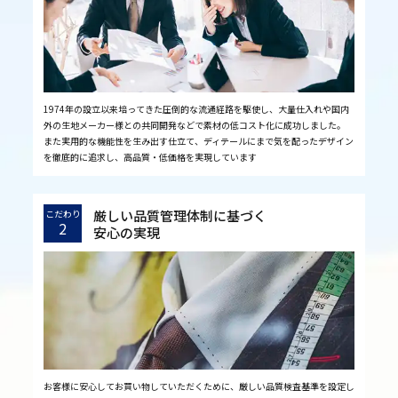
1974年の設立以来培ってきた圧倒的な流通経路を駆使し、大量仕入れや国内
外の生地メーカー様との共同開発などで素材の低コスト化に成功しました。
また実用的な機能性を生み出す仕立て、ディテールにまで気を配ったデザイン
を徹底的に追求し、高品質・低価格を実現しています
厳しい品質管理体制に基づく
こだわり
2
安心の実現
お客様に安心してお買い物していただくために、厳しい品質検査基準を設定し