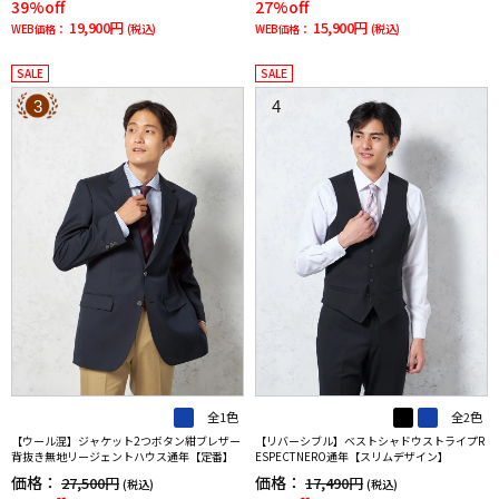
39%off
27%off
19,900円
15,900円
WEB価格：
(税込)
WEB価格：
(税込)
SALE
SALE
3
4
全1色
全2色
【ウール混】ジャケット2つボタン紺ブレザー
【リバーシブル】ベストシャドウストライプR
背抜き無地リージェントハウス通年【定番】
ESPECTNERO通年【スリムデザイン】
価格：
価格：
27,500円
17,490円
(税込)
(税込)