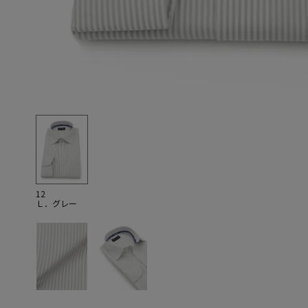
12
Ｌ．グレー