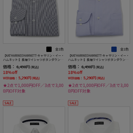
全1色
全1色
【KATHARINEEHAMNETT-キャサリン・イー・
【KATHARINEEHAMNETT-キャサリン・イー・
ハムネット-】長袖ワイシャツボタンダウン千
ハムネット-】長袖ワイシャツボタンダウンサ
鳥柄リサイクル素材使用通年
ックスツイル柄リサイクル素材使用通年
価格：
価格：
6,490円
6,490円
(税込)
(税込)
18%off
18%off
5,290円
5,290円
WEB価格：
(税込)
WEB価格：
(税込)
★2点で1,000円OFF／3点で3,00
★2点で1,000円OFF／3点で3,00
0円OFF対象
0円OFF対象
SALE
SALE