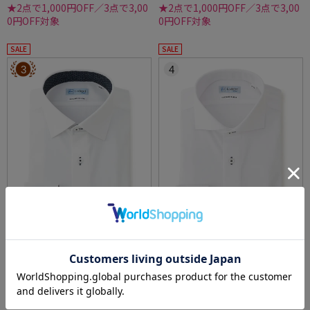
★2点で1,000円OFF／3点で3,00
★2点で1,000円OFF／3点で3,00
0円OFF対象
0円OFF対象
SALE
SALE
3
4
全3色
全4色
【高通気/完全ノーアイロン】長袖アイシャツ
【冷感/完全ノーアイロン】長袖アイシャツ
DRYAIR生地【べとつき軽減】ドライエアース
【バイオセンサークール】ツイル調カッタウ
トライプ調セミワイド別布ストライプ形態安
ェイ織柄無地形態安定ストレッチ防汚効果吸
価格：
価格：
6,259円
6,259円
(税込)
(税込)
定ストレッチ防汚効果吸汗速乾ワイシャツ春
汗速乾ワイシャツ春夏