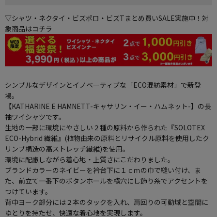
▽シャツ・ネクタイ・ビズポロ・ビズTまとめ買いSALE実施中！対
象商品はコチラ
シンプルなデザインとイノベーティブな「ECO混紡素材」で新登
場。
【KATHARINE E HAMNETT-キャサリン・イー・ハムネット-】の長
袖ワイシャツです。
生地の一部に環境にやさしい２種の原料から作られた『SOLOTEX
ECO-Hybrid 繊維』(植物由来の原料とリサイクル原料を使用したク
リンプ構造の高ストレッチ繊維)を使用。
環境に配慮しながら着心地・上質さにこだわりました。
ブランドカラーのネイビーを衿台下に１ｃｍの巾で縫い付け、ま
た、前立て一番下のボタンホールを横穴にし飾り糸でアクセントを
つけています。
背中ヨーク部分には２本のタックを入れ、肩回りの可動域と空間に
ゆとりを持たせ、快適な着心地を実現します。