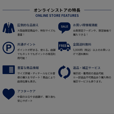
オンラインストアの特長
ONLINE STORE FEATURES
圧倒的な品揃え
お買い得情報満載
大型店限定商品や、特別サイズも
会員限定クーポンや、限定価格で
豊富！
購入できる！
共通ポイント
全国送料無料
ポイントが貯まる、使える。店舗
5,000円（税込）以上のお買い上
でもネットでもポイントの相互利
げで送料無料
用可能！
豊富な商品情報
返品・補正サービス
サイズ詳細・ディテールなどお客
補正前・着用前の返品可能
様の購入をサポート！商品により
※一部返品不可商品あり購入時の
店頭在庫も表示。
補正サービスも承ります。
アフターケア
全国のはるやま店舗が、購入後も
安心サポート