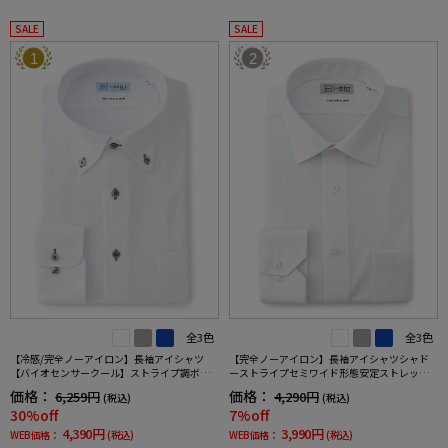
SALE
SALE
1
2
全3色
全3色
【冷感/完全ノーアイロン】長袖アイシャツ
【完全ノーアイロン】長袖アイシャツシャド
【バイオセンサークール】ストライプ調ボタ
ーストライプセミワイド形態安定ストレッチ
ンダウンストライプ形態安定ストレッチ防汚
吸汗速乾ワイシャツ通年
価格：
価格：
6,259円
4,290円
(税込)
(税込)
効果吸汗速乾ワイシャツ春夏
30%off
7%off
4,390円
3,990円
WEB価格：
(税込)
WEB価格：
(税込)