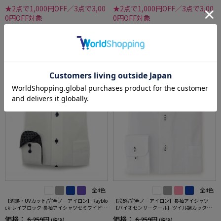
★2点で1,000円OFF／3点で3,00
★2点で1,000円OFF／3点で3,00
0円OFF対象
0円OFF対象
SALE
OUTLET
SALE
3
4
全4色
全4色
【遮熱・UVカット/完全ノーアイロン】Rayblo
【冷感/完全ノーアイロン】長袖アイシャツ
ck-レイブロック-長袖アイシャツセミワイドス
【バイオセンサークール】ツイル調カッタウ
トライプワイシャツi-shirt
ェイ織柄無地形態安定ストレッチ防汚効果吸
価格：
価格：
6,259円
6,259円
(税込)
(税込)