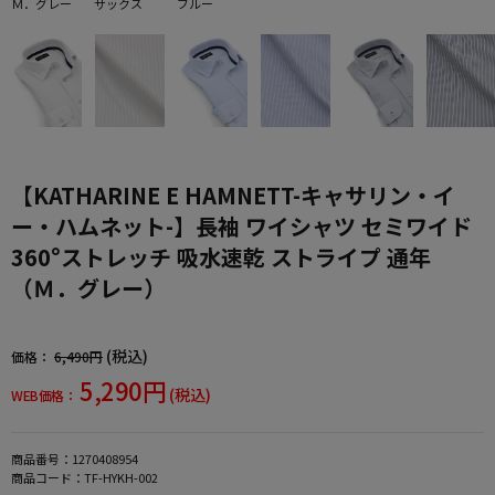
Ｍ．グレー
サックス
ブルー
【KATHARINE E HAMNETT-キャサリン・イ
ー・ハムネット-】長袖 ワイシャツ セミワイド
360°ストレッチ 吸水速乾 ストライプ 通年
（Ｍ．グレー）
(税込)
価格：
6,490円
5,290円
(税込)
WEB価格：
商品番号：
1270408954
商品コード：
TF-HYKH-002