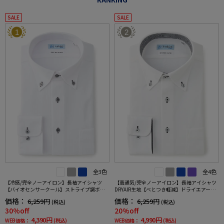
SALE
SALE
1
2
全3色
全4色
【冷感/完全ノーアイロン】長袖アイシャツ
【高通気/完全ノーアイロン】長袖アイシャツ
【バイオセンサークール】ストライプ調ボタ
DRYAIR生地【べとつき軽減】ドライエアー刺
ンダウンストライプ形態安定ストレッチ防汚
し子調ボタンダウン別布織柄無地形態安定ス
価格：
価格：
6,259円
6,259円
(税込)
(税込)
効果吸汗速乾ワイシャツ春夏
トレッチ防汚効果吸汗速乾ワイシャツ春夏
30%off
20%off
4,390円
4,990円
WEB価格：
(税込)
WEB価格：
(税込)