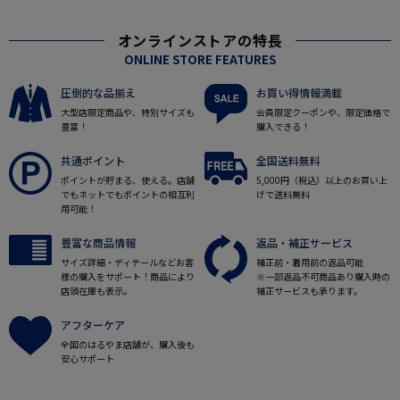
オンラインストアの特長
ONLINE STORE FEATURES
圧倒的な品揃え
お買い得情報満載
大型店限定商品や、特別サイズも
会員限定クーポンや、限定価格で
豊富！
購入できる！
共通ポイント
全国送料無料
ポイントが貯まる、使える。店舗
5,000円（税込）以上のお買い上
でもネットでもポイントの相互利
げで送料無料
用可能！
豊富な商品情報
返品・補正サービス
サイズ詳細・ディテールなどお客
補正前・着用前の返品可能
様の購入をサポート！商品により
※一部返品不可商品あり購入時の
店頭在庫も表示。
補正サービスも承ります。
アフターケア
全国のはるやま店舗が、購入後も
安心サポート