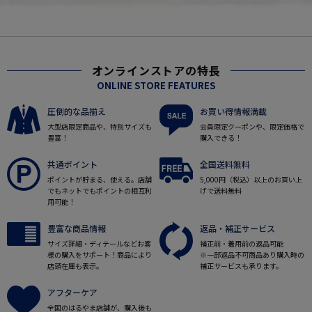
オンラインストアの特長
ONLINE STORE FEATURES
圧倒的な品揃え
お買い得情報満載
大型店限定商品や、特別サイズも
会員限定クーポンや、限定価格で
豊富！
購入できる！
共通ポイント
全国送料無料
ポイントが貯まる、使える。店舗
5,000円（税込）以上のお買い上
でもネットでもポイントの相互利
げで送料無料
用可能！
豊富な商品情報
返品・補正サービス
サイズ詳細・ディテールなどお客
補正前・着用前の返品可能
様の購入をサポート！商品により
※一部返品不可商品あり購入時の
店頭在庫も表示。
補正サービスも承ります。
アフターケア
全国のはるやま店舗が、購入後も