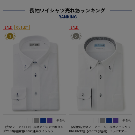
長袖ワイシャツ売れ筋ランキング
RANKING
SALE
OUTLET
SALE
1
2
全4色
全4色
【完全ノーアイロン】長袖アイシャツボタン
【高通気/完全ノーアイロン】長袖アイシャツ
ダウン織柄無地i-shirt通年ワイシャツ
DRYAIR生地【べとつき軽減】ドライエアー刺