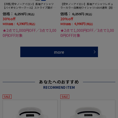
【冷感/完全ノーアイロン】長袖アイシャツ
【完全ノーアイロン】長袖アイシャツレギュ
【バイオセンサークール】ストライプ調ボタ
ラーカラー白無地ワイシャツi-shirt通年【冠婚
ンダウンストライプ形態安定ストレッチ防汚
葬祭/リクルート使用可】
価格：
価格：
6,259円
6,259円
(税込)
(税込)
効果吸汗速乾ワイシャツ春夏
30%off
20%off
4,390円
4,990円
WEB価格：
(税込)
WEB価格：
(税込)
★2点で1,000円OFF／3点で3,00
★2点で1,000円OFF／3点で3,00
0円OFF対象
0円OFF対象
more
あなたへのおすすめ
RECOMMEND ITEM
SALE
SALE