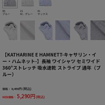
85
15
81
ブルー
Ｍ．グレー
サックス
【KATHARINE E HAMNETT-キャサリン・イ
ー・ハムネット-】長袖 ワイシャツ セミワイド
360°ストレッチ 吸水速乾 ストライプ 通年（ブ
ルー）
(税込)
価格：
6,490円
5,290円
(税込)
WEB価格：