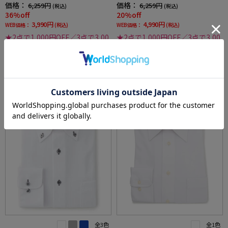
し子調ボタンダウン別布織柄無地形態安定ス
価格：
価格：
6,259円
6,259円
(税込)
(税込)
トレッチ防汚効果吸汗速乾ワイシャツ春夏
36%off
20%off
3,990円
4,990円
WEB価格：
(税込)
WEB価格：
(税込)
★2点で1,000円OFF／3点で3,00
★2点で1,000円OFF／3点で3,00
0円OFF対象
0円OFF対象
SALE
SALE
3
4
全3色
全1色