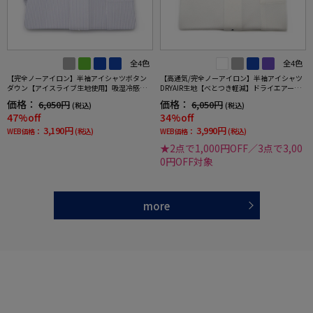
全4色
全4色
【完全ノーアイロン】半袖アイシャツボタン
【高通気/完全ノーアイロン】半袖アイシャツ
ダウン【アイスライブ生地使用】吸湿冷感ス
DRYAIR生地【べとつき軽減】ドライエアー通
トライプi-shirtワイシャツ春夏
気性ツイルワイシャツドゥエボットーニi-shirt
価格：
価格：
6,050円
6,050円
(税込)
(税込)
春夏
47%off
34%off
3,190円
3,990円
WEB価格：
(税込)
WEB価格：
(税込)
★2点で1,000円OFF／3点で3,00
0円OFF対象
more