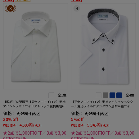
3
4
全1色
全4色
【即納】WEB限定【完全ノーアイロン】半袖
【完全ノーアイロン】半袖アイシャツメタク
アイシャツセミワイドストレッチ織柄無地i-sh
ール変形ツイルボタンダウン別布半袖ワイシ
irtワイシャツ春夏
ャツ織柄無地形態安定ストレッチ吸汗速乾春
価格：
価格：
6,259円
6,259円
(税込)
(税込)
夏
30%off
5%off
4,390円
5,946円
WEB価格：
(税込)
WEB価格：
(税込)
★2点で1,000円OFF／3点で3,00
★2点で1,000円OFF／3点で3,00
0円OFF対象
0円OFF対象