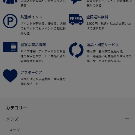
大型店限定商品や、特別サイズも
会員限定クーポンや、限定価格で
豊富！
購入できる！
共通ポイント
全国送料無料
ポイントが貯まる、使える。店舗
5,000円（税込）以上のお買い上
でもネットでもポイントの相互利
げで送料無料
用可能！
豊富な商品情報
返品・補正サービス
サイズ詳細・ディテールなどお客
補正前・着用前の返品可能
様の購入をサポート！商品により
※一部返品不可商品あり購入時の
店頭在庫も表示。
補正サービスも承ります。
アフターケア
全国のはるやま店舗が、購入後も
安心サポート
カテゴリー
メンズ
スーツ