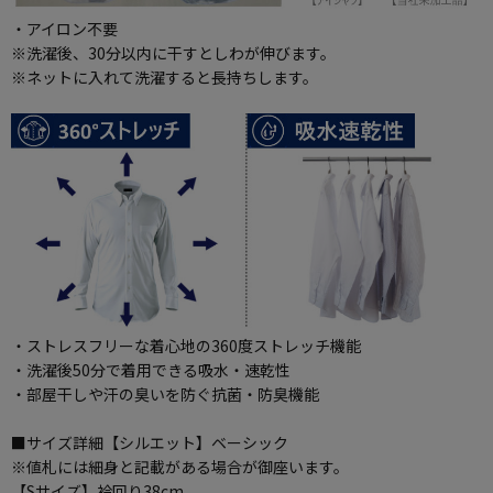
・アイロン不要
※洗濯後、30分以内に干すとしわが伸びます。
※ネットに入れて洗濯すると長持ちします。
・ストレスフリーな着心地の360度ストレッチ機能
・洗濯後50分で着用できる吸水・速乾性
・部屋干しや汗の臭いを防ぐ抗菌・防臭機能
■サイズ詳細【シルエット】ベーシック
※値札には細身と記載がある場合が御座います。
【Sサイズ】衿回り38cm