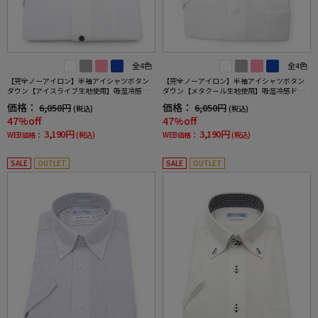
全4色
全4色
【完全ノーアイロン】半袖アイシャツボタン
【完全ノーアイロン】半袖アイシャツボタン
ダウン【アイスライブ生地使用】吸湿冷感シ
ダウン【メタクール生地使用】吸湿冷感ドッ
ャドーストライプi-shirtワイシャツ春夏
トワイシャツi-shirt春夏
価格：
価格：
6,050円
6,050円
(税込)
(税込)
47%off
47%off
3,190円
3,190円
WEB価格：
(税込)
WEB価格：
(税込)
SALE
OUTLET
SALE
OUTLET