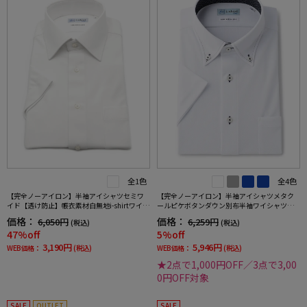
全1色
全4色
【完全ノーアイロン】半袖アイシャツセミワ
【完全ノーアイロン】半袖アイシャツメタク
イド【透け防止】帳衣素材白無地i-shirtワイシ
ールピケボタンダウン別布半袖ワイシャツ織
ャツ春夏
柄無地形態安定ストレッチ吸汗速乾春夏
価格：
価格：
6,050円
6,259円
(税込)
(税込)
47%off
5%off
3,190円
5,946円
WEB価格：
(税込)
WEB価格：
(税込)
★2点で1,000円OFF／3点で3,00
0円OFF対象
SALE
OUTLET
SALE