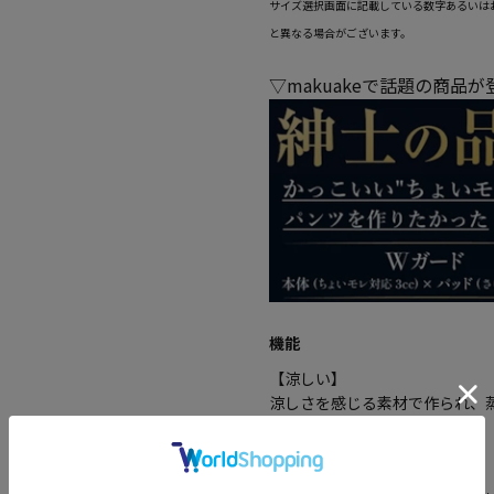
サイズ選択画面に記載している数字あるいは
と異なる場合がございます。
▽makuakeで話題の商品
機能
【涼しい】
涼しさを感じる素材で作られ、
べたつきません。
【ストレッチ】