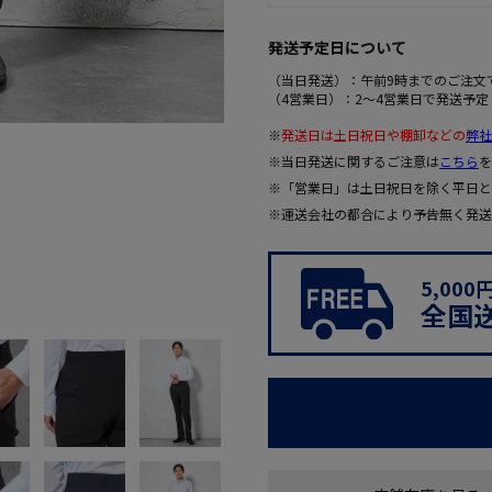
発送予定日について
（当日発送）：午前9時までのご注文
（4営業日）：2～4営業日で発送予定
※
発送日は土日祝日や棚卸などの
弊社
※当日発送に関するご注意は
こちら
を
※「営業日」は土日祝日を除く平日と
※運送会社の都合により予告無く発送
5,00
全国