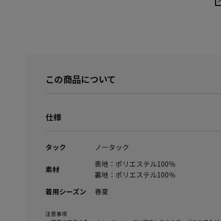
この商品について
仕様
タック
ノータック
表地：ポリエステル100％
素材
裏地：ポリエステル100％
着用シーズン
春夏
注意事項