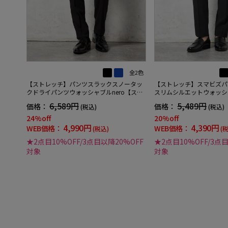
全2色
【ストレッチ】パンツスラックスノータッ
【ストレッチ】スマビズパ
クドライパンツウォッシャブルnero【スリ
スリムシルエットウォッシ
ムデザイン】
ケアスラックス
6,589円
5,489円
価格：
価格：
(税込)
(税込)
24%off
20%off
4,990円
4,390円
WEB価格：
WEB価格：
(税込)
(
★2点目10%OFF/3点目以降20%OFF
★2点目10%OFF/3点
対象
対象