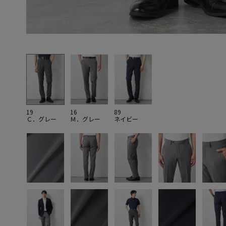
19
16
89
Ｃ．グレー
Ｍ．グレー
ネイビー