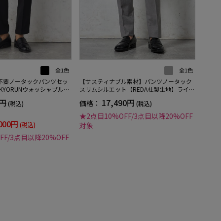
全1色
全1色
不要ノータックパンツセッ
【サスティナブル素材】パンツノータック
KYORUNウォッシャブルウ
スリムシルエット【REDA社製生地】ライト
ングブレスエフェクト生地
グレー無地STOVEL&MASON
0円
17,490円
価格：
(税込)
(税込)
★2点目10%OFF/3点目以降20%OFF
000円
(税込)
対象
FF/3点目以降20%OFF