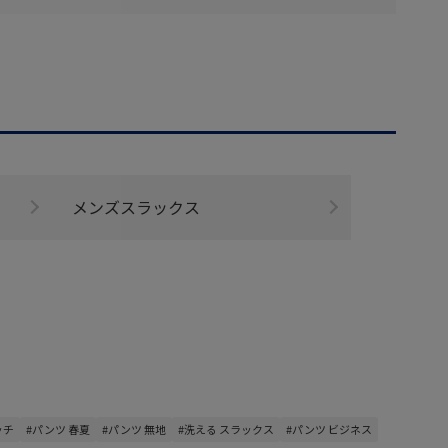
メンズスラックス
ッチ
#パンツ 春夏
#パンツ 無地
#洗える スラックス
#パンツ ビジネス