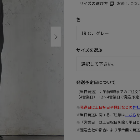
サイズの選び方
お直しにつ
色
サイズを選ぶ
発送予定日について
（当日発送）：午前9時までのご注文
（4営業日）：2～4営業日で発送予定
※
発送日は土日祝日や棚卸などの
弊社
※当日発送に関するご注意は
こちら
を
※「営業日」は土日祝日を除く平日と
※運送会社の都合により予告無く発送