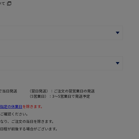
いて
で当日発送
（翌日発送）：ご注文の翌営業日の発送
（5営業日）：3～5営業日で発送予定
指定の休業日
を除きます。
ご確認ください。
なり、ご注文の当日を除きます。
日程が前後する場合がございます。