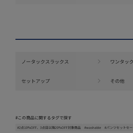
ノータックスラックス
ワンタッ
セットアップ
その他
#この商品に関するタグで探す
#2点10%OFF、3点目以降20%OFF対象商品
#washable
#パンツセットセー