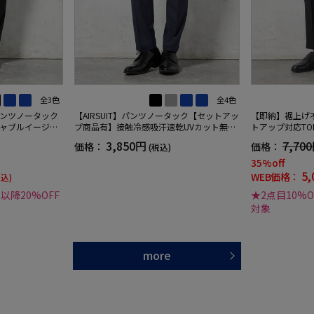
全3色
全4色
ンツノータック
【AIRSUIT】パンツノータック【セットアッ
【即納】裾上げ
ャブルイージー
プ商品有】接触冷感吸汗速乾UVカット無地
トアップ対応TO
春夏
エストシャーリ
3,850円
7,70
価格：
価格：
(税込)
ストレッチ春夏
35%off
5,
WEB価格：
税込)
目以降20%OFF
★2点目10%O
対象
more