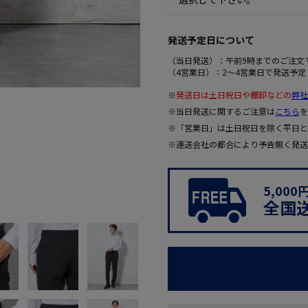
発送予定日について
（当日発送）：午前9時までのご注文
（4営業日）：2～4営業日で発送予定
※
発送日は土日祝日や棚卸などの
弊社
※当日発送に関するご注意は
こちら
を
※「営業日」は土日祝日を除く平日と
※運送会社の都合により予告無く発送
5,00
全国