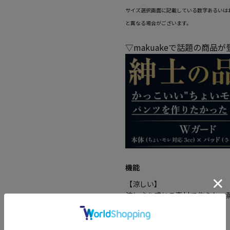
サイズ選択画面に記載している数字あるいは
と異なる場合がございます。
▽makuakeで話題の商品
機能
【涼しい】
涼しさを感じる素材で作られ、
べたつきません。
【ストレッチ】