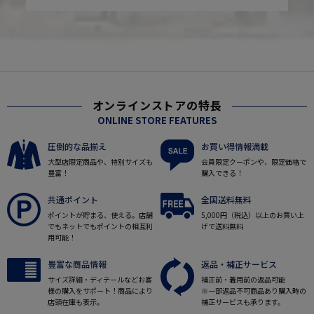
オンラインストアの特長
ONLINE STORE FEATURES
圧倒的な品揃え
お買い得情報満載
大型店限定商品や、特別サイズも
会員限定クーポンや、限定価格で
豊富！
購入できる！
共通ポイント
全国送料無料
ポイントが貯まる、使える。店舗
5,000円（税込）以上のお買い上
でもネットでもポイントの相互利
げで送料無料
用可能！
豊富な商品情報
返品・補正サービス
サイズ詳細・ディテールなどお客
補正前・着用前の返品可能
様の購入をサポート！商品により
※一部返品不可商品あり購入時の
店頭在庫も表示。
補正サービスも承ります。