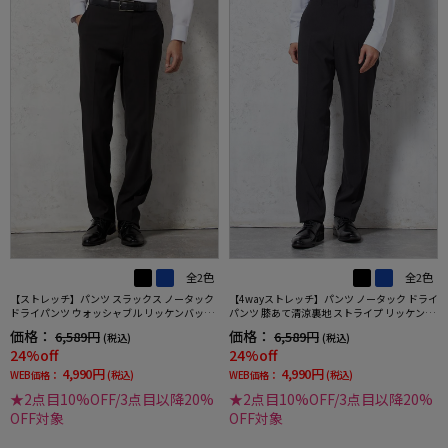
全2色
全2色
【ストレッチ】パンツ スラックス ノータック
【4wayストレッチ】パンツ ノータック ドライ
ドライパンツ ウォッシャブル リッケンバッカ
パンツ 膝あて清涼裏地 ストライプ リッケンバ
ー
ッカー 春夏
価格：
価格：
6,589円
6,589円
(税込)
(税込)
24%off
24%off
4,990円
4,990円
WEB価格：
(税込)
WEB価格：
(税込)
★2点目10%OFF/3点目以降20%
★2点目10%OFF/3点目以降20%
OFF対象
OFF対象