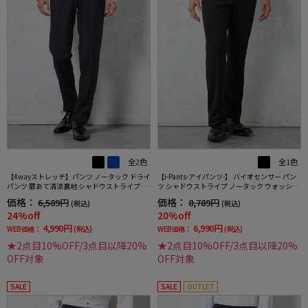
全2色
全1色
【4wayストレッチ】パンツ ノータック ドライ
【i-Pants-アイパンツ-】 バイオセンサー パン
パンツ 膝あて清涼裏地 シャドウストライプ ne
ツ シャドウストライプ ノータック ウォッシャ
ro 春夏【スリムデザイン】
ブル 春夏 (スリム)
価格：
価格：
6,589円
8,789円
(税込)
(税込)
24%off
20%off
4,990円
6,990円
WEB価格：
(税込)
WEB価格：
(税込)
★2点目10%OFF/3点目以降20%
★2点目10%OFF/3点目以降20%
OFF対象
OFF対象
SALE
SALE
OUTLET