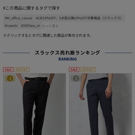
#この商品に関するタグで探す
#M_office_casual
#2点10%OFF、3点目以降20%OFF対象商品（スラックス）
#i-pants
#2025aw_m
もっと見る
※クリックするとタグに関連した商品が表示されます。
スラックス売れ筋ランキング
RANKING
SALE
OUTLET
SALE
OUTLET
1
2