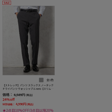
SALE
全1色
【ストレッチ】パンツ スラックス ノータック
ドライパンツ ウォッシャブル nero【スリムデ
ザイン】
価格：
6,589円
(税込)
24%off
4,990円
WEB価格：
(税込)
★2点目10%OFF/3点目以降20%