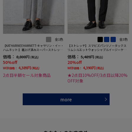
全1色
全3色
【KATHARINEEHAMNETT-キャサリン・イー・
【ストレッチ】スマビズパンツノータックス
ハムネット-】裾上げ済みスーパーストレッチ
リムシルエットウォッシャブルイージーケア
パンツチノパンウォッシャブルライトグレー
スラックス
価格：
価格：
8,800円
5,489円
(税込)
(税込)
無地
50%off
20%off
4,389円
4,390円
WEB価格：
(税込)
WEB価格：
(税込)
2点目半額セール対象商品
★2点目10%OFF/3点目以降20%
OFF対象
more