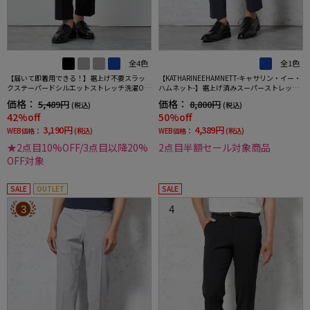
全4色
全1色
【届いて即着用できる！】裾上げ不要スラッ
【KATHARINEEHAMNETT-キャサリン・イー・
クステーパードシルエットストレッチ洗濯OK
ハムネット-】裾上げ済みスーパーストレッチ
イージーケア【SmartPick！】
パンツチノパンウォッシャブルネイビー無地
価格：
価格：
5,489円
8,800円
(税込)
(税込)
42%off
50%off
3,190円
4,389円
WEB価格：
(税込)
WEB価格：
(税込)
★2点目10%OFF/3点目以降20%
2点目半額セール対象商品
OFF対象
SALE
OUTLET
SALE
3
4