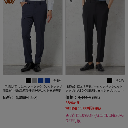
3
4
全4色
全1色
【AIRSUIT】パンツノータック【セットアップ
【即納】裾上げ不要ノータックパンツセット
商品有】接触冷感吸汗速乾UVカット無地春夏
アップ対応TOKYORUNウォッシャブルウエス
トシャーリングブレスエフェクト生地ストレ
価格：
価格：
3,850円
7,700円
(税込)
(税込)
ッチ春夏
35%off
5,000円
WEB価格：
(税込)
★2点目10%OFF/3点目以降20%
OFF対象