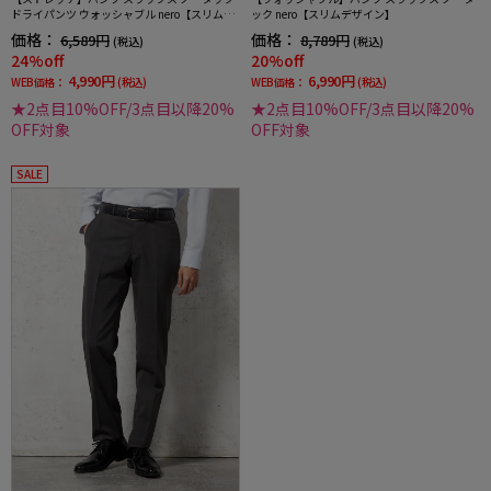
ドライパンツ ウォッシャブル nero【スリムデ
ック nero【スリムデザイン】
ザイン】
価格：
価格：
6,589円
8,789円
(税込)
(税込)
24%off
20%off
4,990円
6,990円
WEB価格：
(税込)
WEB価格：
(税込)
★2点目10%OFF/3点目以降20%
★2点目10%OFF/3点目以降20%
OFF対象
OFF対象
SALE