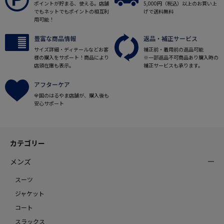
ポイントが貯まる、使える。店舗
5,000円（税込）以上のお買い上
でもネットでもポイントの相互利
げで送料無料
用可能！
豊富な商品情報
返品・補正サービス
サイズ詳細・ディテールなどお客
補正前・着用前の返品可能
様の購入をサポート！商品により
※一部返品不可商品あり購入時の
店頭在庫も表示。
補正サービスも承ります。
アフターケア
全国のはるやま店舗が、購入後も
安心サポート
カテゴリー
メンズ
スーツ
ジャケット
コート
スラックス