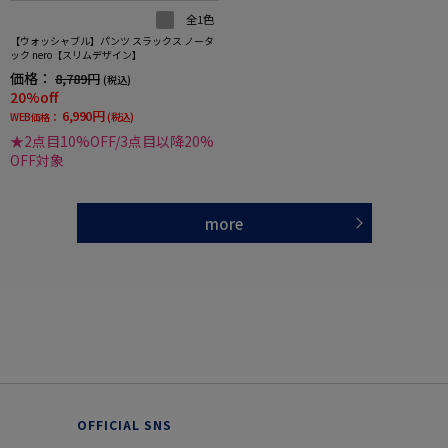
全1色
【ウォッシャブル】パンツ スラックス ノータ
ック nero【スリムデザイン】
価格：
8,789円
(税込)
20%off
6,990円
WEB価格：
(税込)
★2点目10%OFF/3点目以降20%
OFF対象
more
OFFICIAL SNS