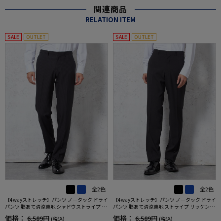
関連商品
RELATION ITEM
SALE
OUTLET
SALE
OUTLET
全2色
全2色
【4wayストレッチ】パンツ ノータック ドライ
【4wayストレッチ】パンツ ノータック ドライ
パンツ 膝あて清涼裏地 シャドウストライプ ne
パンツ 膝あて清涼裏地 ストライプ リッケンバ
ro 春夏【スリムデザイン】
ッカー 春夏
価格：
価格：
6,589円
6,589円
(税込)
(税込)