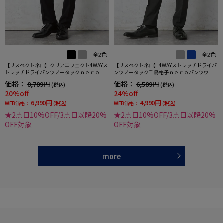
全2色
全2色
【リスペクトネロ】クリアエフェクト4WAYス
【リスペクトネロ】4WAYストレッチドライパ
トレッチドライパンツノータックｎｅｒｏ撥
ンツノータック千鳥格子ｎｅｒｏパンツウォ
水加工パンツウォッシャブルノータック春夏
ッシャブルノータック春夏
価格：
価格：
8,789円
6,589円
(税込)
(税込)
20%off
24%off
6,990円
4,990円
WEB価格：
(税込)
WEB価格：
(税込)
★2点目10%OFF/3点目以降20%
★2点目10%OFF/3点目以降20%
OFF対象
OFF対象
more