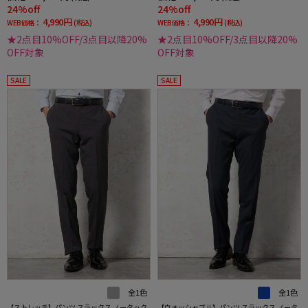
24%off
24%off
4,990円
4,990円
WEB価格：
(税込)
WEB価格：
(税込)
★2点目10%OFF/3点目以降20%
★2点目10%OFF/3点目以降20%
OFF対象
OFF対象
SALE
SALE
全1色
全1色
【ストレッチ】パンツ スラックス ノータック
【ウォッシャブル】パンツ スラックス ノータ