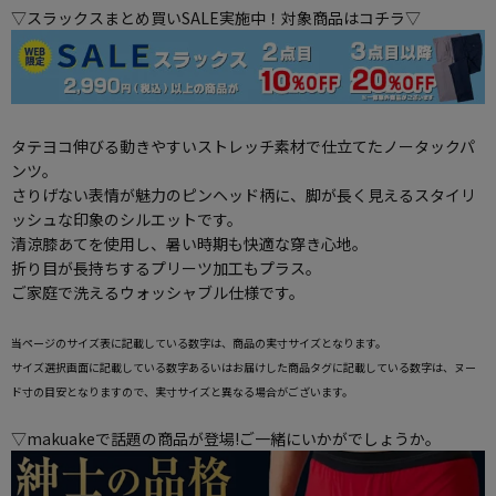
▽スラックスまとめ買いSALE実施中！対象商品はコチラ▽
タテヨコ伸びる動きやすいストレッチ素材で仕立てたノータックパ
ンツ。
さりげない表情が魅力のピンヘッド柄に、脚が長く見えるスタイリ
ッシュな印象のシルエットです。
清涼膝あてを使用し、暑い時期も快適な穿き心地。
折り目が長持ちするプリーツ加工もプラス。
ご家庭で洗えるウォッシャブル仕様です。
当ページのサイズ表に記載している数字は、商品の実寸サイズとなります。
サイズ選択画面に記載している数字あるいはお届けした商品タグに記載している数字は、ヌー
ド寸の目安となりますので、実寸サイズと異なる場合がございます。
▽makuakeで話題の商品が登場!ご一緒にいかがでしょうか。