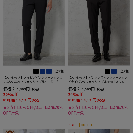
全3色
全2色
【ストレッチ】スマビズパンツノータックス
【ストレッチ】パンツスラックスノータック
リムシルエットウォッシャブルイージーケア
ドライパンツウォッシャブルnero【スリムデ
スラックス
ザイン】
価格：
価格：
5,489円
6,589円
(税込)
(税込)
20%off
24%off
4,390円
4,990円
WEB価格：
(税込)
WEB価格：
(税込)
★2点目10%OFF/3点目以降20%
★2点目10%OFF/3点目以降20%
OFF対象
OFF対象
SALE
OUTLET