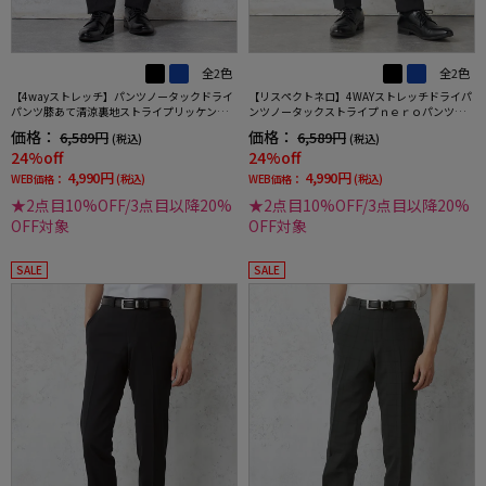
全2色
全2色
【4wayストレッチ】パンツノータックドライ
【リスペクトネロ】4WAYストレッチドライパ
パンツ膝あて清涼裏地ストライプリッケンバ
ンツノータックストライプｎｅｒｏパンツウ
ッカー春夏
ォッシャブルノータック春夏
価格：
価格：
6,589円
6,589円
(税込)
(税込)
24%off
24%off
4,990円
4,990円
WEB価格：
(税込)
WEB価格：
(税込)
★2点目10%OFF/3点目以降20%
★2点目10%OFF/3点目以降20%
OFF対象
OFF対象
SALE
SALE