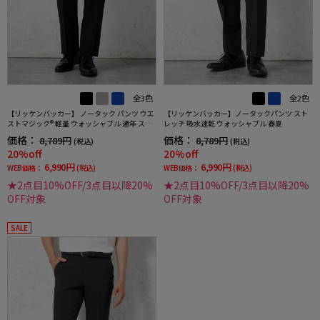
全3色
全2色
【リッケンバッカー】 ノータック パンツ ウエ
【リッケンバッカー】ノータックパンツ スト
ストマジック® 軽量 ウォッシャブル 通年 スト
レッチ 吸水速乾 ウォッシャブル 春夏
レッチ 吸汗速乾
価格：
価格：
8,789円
8,789円
(税込)
(税込)
20%off
20%off
6,990円
6,990円
WEB価格：
(税込)
WEB価格：
(税込)
★2点目10%OFF/3点目以降20%
★2点目10%OFF/3点目以降20%
OFF対象
OFF対象
SALE