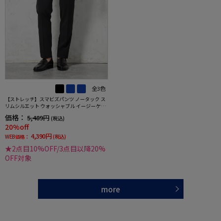
全3色
【ストレッチ】スマビズパンツ ノータック ス
リムシルエット ウォッシャブル イージーケア
スラックス
価格：
5,489円
(税込)
20%off
4,390円
WEB価格：
(税込)
★2点目10%OFF/3点目以降20%
OFF対象
more