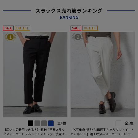
スラックス売れ筋ランキング
RANKING
SALE
OUTLET
SALE
OUTLET
1
2
全4色
全1色
【届いて即着用できる！】裾上げ不要スラッ
【KATHARINEEHAMNETT-キャサリン・イー・
クステーパードシルエットストレッチ洗濯OK
ハムネット-】裾上げ済みスーパーストレッチ