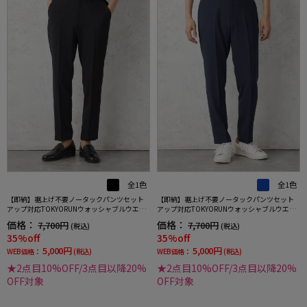
全1色
全1色
【即納】裾上げ不要ノータックパンツセット
【即納】裾上げ不要ノータックパンツセット
アップ対応TOKYORUNウォッシャブルウエス
アップ対応TOKYORUNウォッシャブルウエス
トシャーリングブレスエフェクト生地ストレ
トシャーリングブレスエフェクト生地ストレ
価格：
価格：
7,700円
7,700円
(税込)
(税込)
ッチ春夏
ッチ春夏
35%off
35%off
5,000円
5,000円
WEB価格：
(税込)
WEB価格：
(税込)
★2点目10%OFF/3点目以降20%
★2点目10%OFF/3点目以降20%
OFF対象
OFF対象