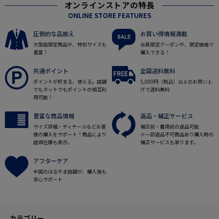
オンラインストアの特長
ONLINE STORE FEATURES
圧倒的な品揃え
お買い得情報満載
大型店限定商品や、特別サイズも
会員限定クーポンや、限定価格で
豊富！
購入できる！
共通ポイント
全国送料無料
ポイントが貯まる、使える。店舗
5,000円（税込）以上のお買い上
でもネットでもポイントの相互利
げで送料無料
用可能！
豊富な商品情報
返品・補正サービス
サイズ詳細・ディテールなどお客
補正前・着用前の返品可能
様の購入をサポート！商品により
※一部返品不可商品あり購入時の
店頭在庫も表示。
補正サービスも承ります。
アフターケア
全国のはるやま店舗が、購入後も
安心サポート
カテゴリー