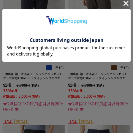
全1色
全1色
【即納】裾上げ不要ノータックパンツセット
【即納】裾上げ不要ノータックパンツセット
アップ対応TOKYORUNウォッシャブルウエス
アップ対応TOKYORUNウォッシャブルウエス
トシャーリングダブルフェイス生地ストレッ
トシャーリングダブルフェイス生地ストレッ
価格：
価格：
7,700円
7,700円
(税込)
(税込)
チ通年
チ通年
35%off
35%off
5,000円
5,000円
WEB価格：
(税込)
WEB価格：
(税込)
★2点目10%OFF/3点目以降20%
★2点目10%OFF/3点目以降20%
OFF対象
OFF対象
SALE
OUTLET
SALE
OUTLET