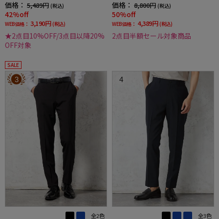
イージーケア【SmartPick！】
パンツチノパンウォッシャブルホワイト無地
価格：
価格：
5,489円
8,800円
(税込)
(税込)
42%off
50%off
3,190円
4,389円
WEB価格：
(税込)
WEB価格：
(税込)
★2点目10%OFF/3点目以降20%
2点目半額セール対象商品
OFF対象
SALE
3
4
全2色
全3色