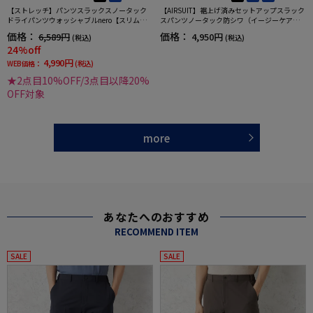
【ストレッチ】パンツスラックスノータック
【AIRSUIT】裾上げ済みセットアップスラック
ドライパンツウォッシャブルnero【スリムデ
スパンツノータック防シワ（イージーケア）
ザイン】
ストレッチ通年吸水速乾UVカット春夏
価格：
価格：
6,589円
4,950円
(税込)
(税込)
24%off
4,990円
WEB価格：
(税込)
★2点目10%OFF/3点目以降20%
OFF対象
more
あなたへのおすすめ
RECOMMEND ITEM
SALE
SALE