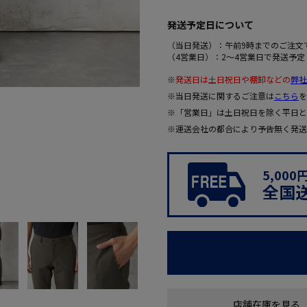
発送予定日について
（当日発送）：午前9時までのご注文
（4営業日）：2～4営業日で発送予定
※
発送日は土日祝日や棚卸などの
弊社
※当日発送に関するご注意は
こちら
を
※「営業日」は土日祝日を除く平日と
※運送会社の都合により予告無く発送
5,00
全国
店舗在庫を見る