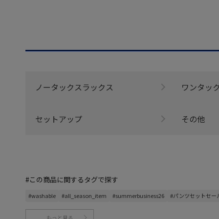
ノータックスラックス
ワンタッ
セットアップ
その他
#この商品に関するタグで探す
#washable
#all_season_item
#summerbusiness26
#パンツセットセー
もっと見る