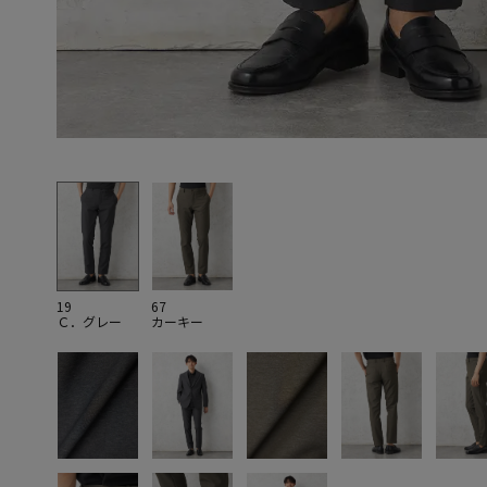
19
67
Ｃ．グレー
カーキー