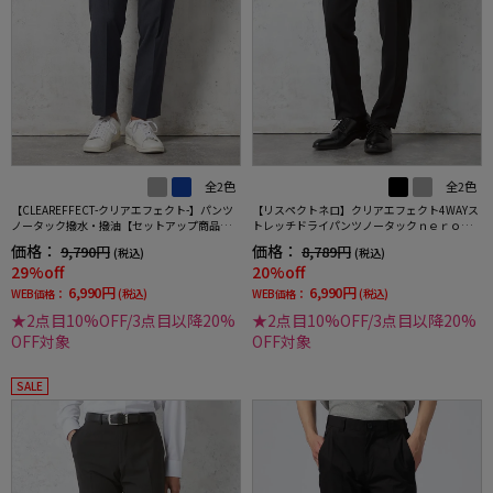
全2色
全2色
【CLEAREFFECT-クリアエフェクト-】パンツ
【リスペクトネロ】クリアエフェクト4WAYス
ノータック撥水・撥油【セットアップ商品
トレッチドライパンツノータックｎｅｒｏ撥
有】無地TOKYORUN
水加工パンツウォッシャブルノータック春夏
価格：
価格：
9,790円
8,789円
(税込)
(税込)
29%off
20%off
6,990円
6,990円
WEB価格：
(税込)
WEB価格：
(税込)
★2点目10%OFF/3点目以降20%
★2点目10%OFF/3点目以降20%
OFF対象
OFF対象
SALE