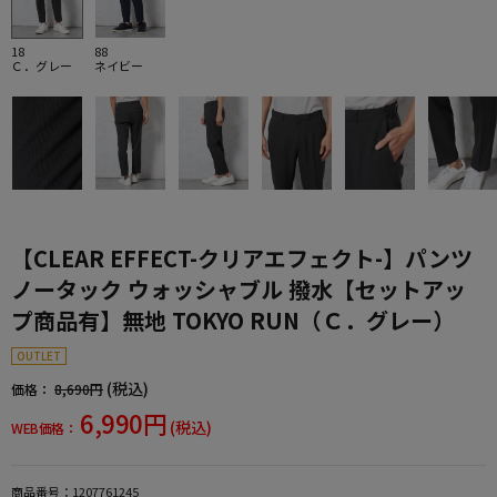
18
88
Ｃ．グレー
ネイビー
【CLEAR EFFECT-クリアエフェクト-】パンツ
ノータック ウォッシャブル 撥水【セットアッ
プ商品有】無地 TOKYO RUN（Ｃ．グレー）
OUTLET
(税込)
価格：
8,690円
6,990円
(税込)
WEB価格：
商品番号：
1207761245