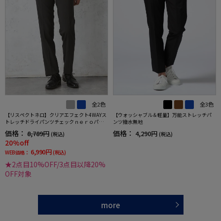
全2色
全3色
【リスペクトネロ】クリアエフェクト4WAYス
【ウォッシャブル＆軽量】万能ストレッチパ
トレッチドライパンツチェックｎｅｒｏパン
ンツ撥水無地
ツウォッシャブルノータック春夏
価格：
価格：
8,789円
4,290円
(税込)
(税込)
20%off
6,990円
WEB価格：
(税込)
★2点目10%OFF/3点目以降20%
OFF対象
more