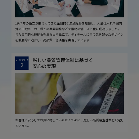
1974年の設立以来培ってきた圧倒的な流通経路を駆使し、大量仕入れや国内
外の生地メーカー様との共同開発などで素材の低コスト化に成功しました。
また実用的な機能性を生み出す仕立て、ディテールにまで気を配ったデザイン
を徹底的に追求し、高品質・低価格を実現しています
厳しい品質管理体制に基づく
こだわり
2
安心の実現
お客様に安心してお買い物していただくために、厳しい品質検査基準を設定し
ています。