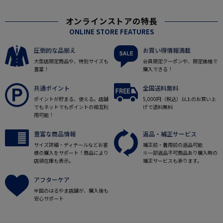
オンラインストアの特長
ONLINE STORE FEATURES
圧倒的な品揃え
お買い得情報満載
大型店限定商品や、特別サイズも
会員限定クーポンや、限定価格で
豊富！
購入できる！
共通ポイント
全国送料無料
ポイントが貯まる、使える。店舗
5,000円（税込）以上のお買い上
でもネットでもポイントの相互利
げで送料無料
用可能！
豊富な商品情報
返品・補正サービス
サイズ詳細・ディテールなどお客
補正前・着用前の返品可能
様の購入をサポート！商品により
※一部返品不可商品あり購入時の
店頭在庫も表示。
補正サービスも承ります。
アフターケア
全国のはるやま店舗が、購入後も
安心サポート