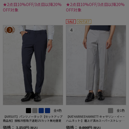
★2点目10%OFF/3点目以降20%
★2点目10%OFF/3点目以降20%
OFF対象
OFF対象
SALE
OUTLET
3
4
全4色
全1色
【AIRSUIT】パンツノータック【セットアップ
【KATHARINEEHAMNETT-キャサリン・イー・
商品有】接触冷感吸汗速乾UVカット無地春夏
ハムネット-】裾上げ済みスーパーストレッチ
パンツチノパンウォッシャブルライトグレー
価格：
価格：
3,850円
8,800円
(税込)
(税込)
無地