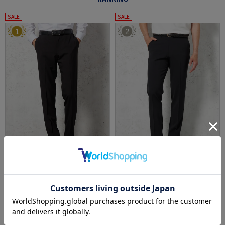
SALE
SALE
1
2
全2色
全3色
【ストレッチ】パンツスラックスノータック
【ストレッチ】スマビズパンツノータックス
ドライパンツウォッシャブルnero【スリムデ
リムシルエットウォッシャブルイージーケア
ザイン】
スラックス
価格：
価格：
6,589円
5,489円
(税込)
(税込)
24%off
20%off
4,990円
4,390円
WEB価格：
(税込)
WEB価格：
(税込)